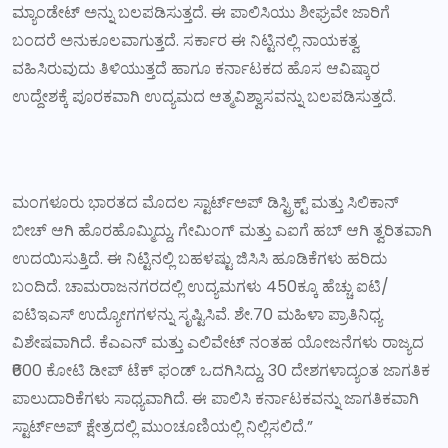
ಮ್ಯಾಂಡೇಟ್ ಅನ್ನು ಬಲಪಡಿಸುತ್ತದೆ. ಈ ಪಾಲಿಸಿಯು ಶೀಘ್ರವೇ ಜಾರಿಗೆ
ಬಂದರೆ ಅನುಕೂಲವಾಗುತ್ತದೆ. ಸರ್ಕಾರ ಈ ನಿಟ್ಟಿನಲ್ಲಿ ನಾಯಕತ್ವ
ವಹಿಸಿರುವುದು ತಿಳಿಯುತ್ತದೆ ಹಾಗೂ ಕರ್ನಾಟಕದ ಹೊಸ ಆವಿಷ್ಕಾರ
ಉದ್ದೇಶಕ್ಕೆ ಪೂರಕವಾಗಿ ಉದ್ಯಮದ ಆತ್ಮವಿಶ್ವಾಸವನ್ನು ಬಲಪಡಿಸುತ್ತದೆ.
ಮಂಗಳೂರು ಭಾರತದ ಮೊದಲ ಸ್ಟಾರ್ಟ್‌ಅಪ್ ಡಿಸ್ಟ್ರಿಕ್ಟ್ ಮತ್ತು ಸಿಲಿಕಾನ್
ಬೀಚ್ ಆಗಿ ಹೊರಹೊಮ್ಮಿದ್ದು, ಗೇಮಿಂಗ್ ಮತ್ತು ಎಐಗೆ ಹಬ್ ಆಗಿ ತ್ವರಿತವಾಗಿ
ಉದಯಿಸುತ್ತಿದೆ. ಈ ನಿಟ್ಟಿನಲ್ಲಿ ಬಹಳಷ್ಟು ಜಿಸಿಸಿ ಹೂಡಿಕೆಗಳು ಹರಿದು
ಬಂದಿದೆ. ಚಾಮರಾಜನಗರದಲ್ಲಿ ಉದ್ಯಮಗಳು 450ಕ್ಕೂ ಹೆಚ್ಚು ಐಟಿ/
ಐಟಿಇಎಸ್ ಉದ್ಯೋಗಗಳನ್ನು ಸೃಷ್ಟಿಸಿವೆ. ಶೇ.70 ಮಹಿಳಾ ಪ್ರಾತಿನಿಧ್ಯ
ವಿಶೇಷವಾಗಿದೆ. ಕೆಎಎನ್ ಮತ್ತು ಎಲಿವೇಟ್ ನಂತಹ ಯೋಜನೆಗಳು ರಾಜ್ಯದ
₹600 ಕೋಟಿ ಡೀಪ್‌ ಟೆಕ್ ಫಂಡ್ ಒದಗಿಸಿದ್ದು, 30 ದೇಶಗಳಾದ್ಯಂತ ಜಾಗತಿಕ
ಪಾಲುದಾರಿಕೆಗಳು ಸಾಧ್ಯವಾಗಿದೆ. ಈ ಪಾಲಿಸಿ ಕರ್ನಾಟಕವನ್ನು ಜಾಗತಿಕವಾಗಿ
ಸ್ಟಾರ್ಟ್‌ಅಪ್ ಕ್ಷೇತ್ರದಲ್ಲಿ ಮುಂಚೂಣಿಯಲ್ಲಿ ನಿಲ್ಲಿಸಲಿದೆ.”