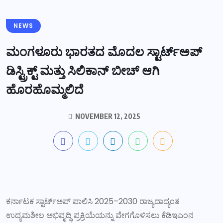
NEWS
ಮಂಗಳೂರು ಭಾರತದ ಮೊದಲ ಸ್ಟಾರ್ಟ್‌ಅಪ್
ಡಿಸ್ಟ್ರಿಕ್ಟ್ ಮತ್ತು ಸಿಲಿಕಾನ್ ಬೀಚ್ ಆಗಿ
ಹೊರಹೊಮ್ಮಲಿದೆ
NOVEMBER 12, 2025
ಕರ್ನಾಟಕ ಸ್ಟಾರ್ಟ್ಅಪ್ ಪಾಲಿಸಿ 2025–2030 ರಾಜ್ಯದಾದ್ಯಂತ
ಉದ್ಯಮಶೀಲ ಅಭಿವೃದ್ಧಿ ಪ್ರಕ್ರಿಯೆಯನ್ನು ವೇಗಗೊಳಿಸಲು ಕೆಡಿಇಎಂನ