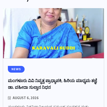
NEWS
ಮಂಗಳೂರು ವಿವಿ ನಿವೃತ್ತ ಪ್ರಾಧ್ಯಾಪಕಿ, ಹಿರಿಯ ಮಾಧ್ಯಮ ತಜ್ಞೆ
ಡಾ. ವಹೀದಾ ಸುಲ್ತಾನ ನಿಧನ
AUGUST 6, 2026
ಮಂಗಳೂರು ವಿಶ್ವವಿದ್ಯಾನಿಲಯದ ಸಮೂಹ ಸಂವಹನ ಮತ್ತು