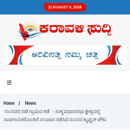
AUGUST 6, 2026
Home
News
‘ಸಂಸದರ ನಡೆ ಗ್ರಾಮದ ಕಡೆʼ – ಸುಳ್ಯ ವಿಧಾನಸಭಾ ಕ್ಷೇತ್ರದಲ್ಲಿ
ಸಾರ್ವಜನಿಕರೊಂದಿಗೆ ಸಂವಾದ ನಡೆಸಿದ ಸಂಸದ ಕ್ಯಾಪ್ಟನ್ ಚೌಟ