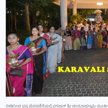
ಬೀಡಿನಿಂದ ಭವ್ಯ ಮೆರವಣಿಗೆಯಲ್ಲಿ ಭಗವಾನ್ ಶ್ರೀ ಚಂದ್ರನಾಥಸ್ವಾಮಿ ಮ