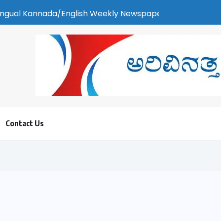
h Weekly Newspaper | ಕರಾವಳಿ ಸುದ್ದಿ - ಅರವಿನತ್ತ ನಮ್ಮ ಚಿತ್ತ
Contact Us