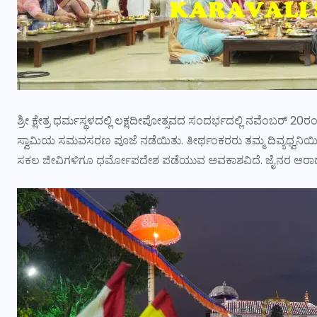
ಶ್ರೀ ಕ್ಷೇತ್ರ ಧರ್ಮಸ್ಥಳದಲ್ಲಿ ಲಕ್ಷದೀಪೋತ್ಸವದ ಸಂದರ್ಭದಲ್ಲಿ ನವೆಂಬರ್ 
ಸ್ವಾಮಿಯ ಸಮವಸರಣ ಪೂಜೆ ನಡೆಯಿತು. ತೀರ್ಥಂಕರರು ತಮ್ಮ ದಿವ್ಯಧ್ವನಿಯ
ಸಕಲ ಜೀವಿಗಳಿಗೂ ಧರ್ಮೋಪದೇಶ ಪಡೆಯುವ ಅವಕಾಶವಿದೆ. ಜೈನರ ಆರಾಧ