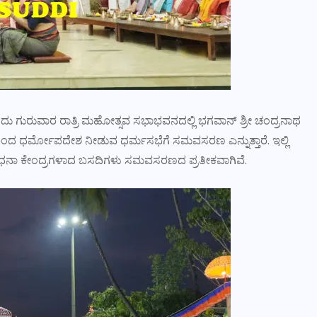
20ರಂದು ಗುರುವಾರ ರಾತ್ರಿ ಮಹೋತ್ಸವ ಸಭಾಭವನದಲ್ಲಿ ಭಗವಾನ್ ಶ್ರೀ ಚಂದ್ರನಾಥ
ಿಂದ ಧರ್ಮೋಪದೇಶ ನೀಡುವ ಧರ್ಮಸಭೆಗೆ ಸಮವಸರಣ ಎನ್ನುತ್ತಾರೆ. ಇಲ್ಲಿ
ನಾ ಕೇಂದ್ರಗಳಾದ ಬಸದಿಗಳು ಸಮವಸರಣದ ಪ್ರತೀಕವಾಗಿವೆ.