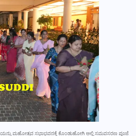
ೂರ್ತಿಯನ್ನು ಮಹೋತ್ಸವ ಸಭಾಭವನಕ್ಕೆ ಕೊಂಡುಹೋಗಿ ಅಲ್ಲಿ ಸಮವಸರಣ ಪೂಜೆ