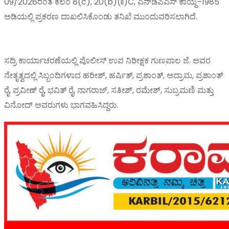
09/2026ರಂತೆ ಕಲಂ 8(c), 20(b)(ii)C, ಎನ್‌ಡಿಪಿಎಸ್ ಕಾಯ್ದೆ–1985
ಅಡಿಯಲ್ಲಿ ಪ್ರಕರಣ ದಾಖಲಿಸಿಕೊಂಡು ತನಿಖೆ ಮುಂದುವರಿಸಲಾಗಿದೆ.
ಸದ್ರಿ ಕಾರ್ಯಾಚರಣೆಯಲ್ಲಿ ಪೊಲೀಸ್ ಉಪ ನಿರೀಕ್ಷಕ ಗುಣಪಾಲ ಜೆ. ಅವರ
ನೇತೃತ್ವದಲ್ಲಿ ಸಿಬ್ಬಂದಿಗಳಾದ ಹರೀಶ್, ಹರ್ಷಿತ್, ಪ್ರಶಾಂತ್, ಅದ್ರಾಮ, ಪ್ರಶಾಂತ್
ರೈ, ಪ್ರವೀಣ್ ರೈ, ಭವಿತ್ ರೈ, ನಾಗರಾಜ್, ಸತೀಶ್, ರಮೇಶ್, ಸುಬ್ರಮಣಿ ಮತ್ತು
ವಿನೋದ್ ಅವರುಗಳು ಭಾಗವಹಿಸಿದ್ದರು.