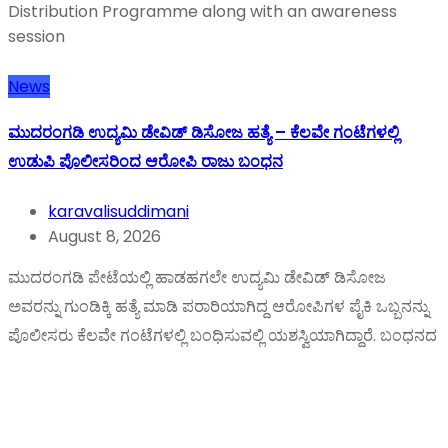
Distribution Programme along with an awareness
session
News
ಮುದರಂಗಡಿ ಉದ್ಯಮಿ ಡೇವಿಡ್ ಡಿಸೋಜ ಹತ್ಯೆ – ಕೆಲವೇ ಗಂಟೆಗಳಲ್ಲಿ
ಉಡುಪಿ ಪೊಲೀಸರಿಂದ ಆರೋಪಿ ರಾಜು ಬಂಧನ
karavalisuddimani
August 8, 2026
ಮುದರಂಗಡಿ ಪೇಟೆಯಲ್ಲಿ ಹಾಡಹಗಲೇ ಉದ್ಯಮಿ ಡೇವಿಡ್ ಡಿಸೋಜ
ಅವರನ್ನು ಗುಂಡಿಕ್ಕಿ ಹತ್ಯೆ ಮಾಡಿ ಪರಾರಿಯಾಗಿದ್ದ ಆರೋಪಿಗಳ ಪೈಕಿ ಒಬ್ಬನನ್ನು
ಪೊಲೀಸರು ಕೆಲವೇ ಗಂಟೆಗಳಲ್ಲಿ ಬಂಧಿಸುವಲ್ಲಿ ಯಶಸ್ವಿಯಾಗಿದ್ದಾರೆ. ಬಂಧನದ