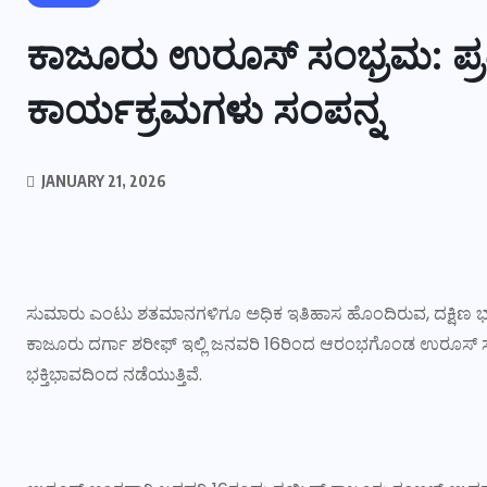
ಕಾಜೂರು ಉರೂಸ್ ಸಂಭ್ರಮ: ಪ್ರತಿ
ಕಾರ್ಯಕ್ರಮಗಳು ಸಂಪನ್ನ
JANUARY 21, 2026
ಸುಮಾರು ಎಂಟು ಶತಮಾನಗಳಿಗೂ ಅಧಿಕ ಇತಿಹಾಸ ಹೊಂದಿರುವ, ದಕ್ಷಿಣ ಭಾ
ಕಾಜೂರು ದರ್ಗಾ ಶರೀಫ್ ಇಲ್ಲಿ ಜನವರಿ 16ರಿಂದ ಆರಂಭಗೊಂಡ ಉರೂಸ್ ಸಂಭ
ಭಕ್ತಿಭಾವದಿಂದ ನಡೆಯುತ್ತಿವೆ.