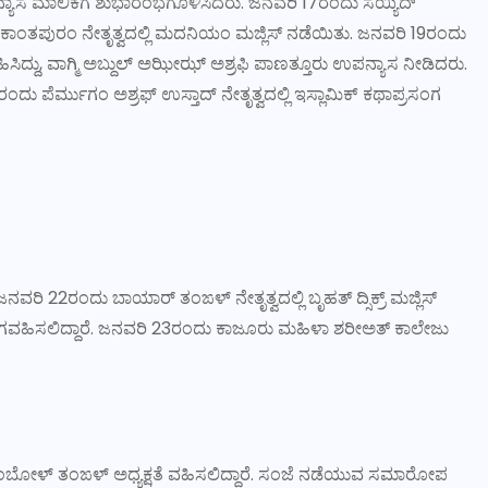
ಸ ಮಾಲಿಕೆಗೆ ಶುಭಾರಂಭಗೊಳಿಸಿದರು. ಜನವರಿ 17ರಂದು ಸಯ್ಯಿದ್
ಕಾಂತಪುರಂ ನೇತೃತ್ವದಲ್ಲಿ ಮದನಿಯಂ ಮಜ್ಲಿಸ್ ನಡೆಯಿತು. ಜನವರಿ 19ರಂದು
ವಹಿಸಿದ್ದು, ವಾಗ್ಮಿ ಅಬ್ದುಲ್ ಅಝೀಝ್ ಅಶ್ರಫಿ ಪಾಣತ್ತೂರು ಉಪನ್ಯಾಸ ನೀಡಿದರು.
ದು ಪೆರ್ಮುಗಂ ಅಶ್ರಫ್ ಉಸ್ತಾದ್ ನೇತೃತ್ವದಲ್ಲಿ ಇಸ್ಲಾಮಿಕ್ ಕಥಾಪ್ರಸಂಗ
ವರಿ 22ರಂದು ಬಾಯಾರ್ ತಂಙಳ್ ನೇತೃತ್ವದಲ್ಲಿ ಬೃಹತ್ ದ್ಸಿಕ್ರ್ ಮಜ್ಲಿಸ್
ಾಗವಹಿಸಲಿದ್ದಾರೆ. ಜನವರಿ 23ರಂದು ಕಾಜೂರು ಮಹಿಳಾ ಶರೀಅತ್ ಕಾಲೇಜು
ುಂಬೋಳ್ ತಂಙಳ್ ಅಧ್ಯಕ್ಷತೆ ವಹಿಸಲಿದ್ದಾರೆ. ಸಂಜೆ ನಡೆಯುವ ಸಮಾರೋಪ