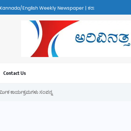
/English Weekly Newspaper | ಕರಾವಳಿ ಸುದ್ದಿ - ಅರವಿನತ್ತ ನಮ್ಮ ಚಿತ್
Contact Us
ಾರ್ಮಿಕ ಕಾರ್ಯಕ್ರಮಗಳು ಸಂಪನ್ನ