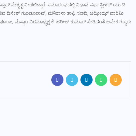
ತಾದ್ ನೇತೃತ್ವ ನೀಡಲಿದ್ದಾರೆ. ಸಮಾರಂಭದಲ್ಲಿ ವಿಧಾನ ಸಭಾ ಸ್ಪೀಕರ್ ಯು.ಟಿ.
ಿ ಸಚಿವ ದಿನೇಶ್ ಗುಂಡೂರಾವ್, ಮೌಲಾನಾ ಶಾಫಿ ಸಅದಿ, ಅಝೀಝ್ ದಾರಿಮಿ
ಶ್ ಪೂಂಜ, ಮೆಸ್ಕಾಂ ನಿಗಮಾಧ್ಯಕ್ಷ ಕೆ. ಹರೀಶ್ ಕುಮಾರ್ ಸೇರಿದಂತೆ ಅನೇಕ ಗಣ್ಯರು