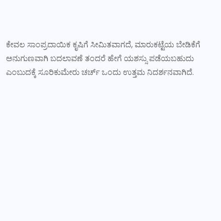
ಕೇವಲ ಸಾಂಪ್ರದಾಯಿಕ ಕೃಷಿಗೆ ಸೀಮಿತವಾಗದೆ, ಮಾರುಕಟ್ಟೆಯ ಬೇಡಿಕೆಗೆ
ಅನುಗುಣವಾಗಿ ಬದಲಾವಣೆ ತಂದರೆ ಹೇಗೆ ಯಶಸ್ಸು ಪಡೆಯಬಹುದು
ಎಂಬುದಕ್ಕೆ ಸೂರಿಕುಮೇರು ಚರ್ಚ್ ಒಂದು ಉತ್ತಮ ನಿದರ್ಶನವಾಗಿದೆ.