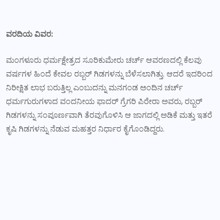
ವರದಿಯ ವಿವರ:
ಮಂಗಳೂರು ಧರ್ಮಕ್ಷೇತ್ರದ ಸೂರಿಕುಮೇರು ಚರ್ಚ್ ಆವರಣದಲ್ಲಿ ಕೆಲವು
ವರ್ಷಗಳ ಹಿಂದೆ ಕೇವಲ ರಬ್ಬರ್ ಗಿಡಗಳನ್ನು ಬೆಳೆಸಲಾಗಿತ್ತು. ಆದರೆ ಇದರಿಂದ
ನಿರೀಕ್ಷಿತ ಲಾಭ ಬರುತ್ತಿಲ್ಲ ಎಂಬುದನ್ನು ಮನಗಂಡ ಅಂದಿನ ಚರ್ಚ್
ಧರ್ಮಗುರುಗಳಾದ ವಂದನೀಯ ಫಾದರ್ ಗ್ರೆಗರಿ ಪಿರೇರಾ ಅವರು, ರಬ್ಬರ್
ಗಿಡಗಳನ್ನು ಸಂಪೂರ್ಣವಾಗಿ ತೆರವುಗೊಳಿಸಿ ಆ ಜಾಗದಲ್ಲಿ ಅಡಿಕೆ ಮತ್ತು ಇತರೆ
ಕೃಷಿ ಗಿಡಗಳನ್ನು ನೆಡುವ ಮಹತ್ತರ ನಿರ್ಧಾರ ಕೈಗೊಂಡಿದ್ದರು.