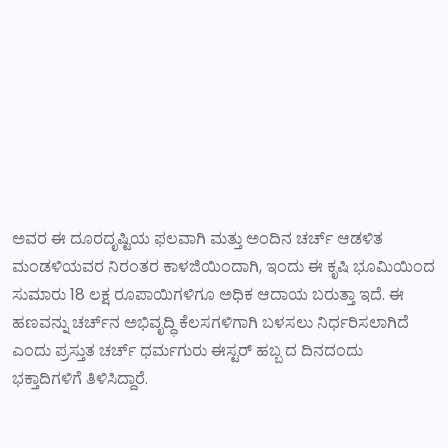
ಅವರ ಈ ದೂರದೃಷ್ಟಿಯ ಫಲವಾಗಿ ಮತ್ತು ಅಂದಿನ ಚರ್ಚ್ ಆಡಳಿತ
ಮಂಡಳಿಯವರ ನಿರಂತರ ಕಾಳಜಿಯಿಂದಾಗಿ, ಇಂದು ಈ ಕೃಷಿ ಭೂಮಿಯಿಂದ
ಸುಮಾರು 18 ಲಕ್ಷ ರೂಪಾಯಿಗಳಿಗೂ ಅಧಿಕ ಆದಾಯ ಬರುತ್ತಾ ಇದೆ. ಈ
ಹಣವನ್ನು ಚರ್ಚ್‌ನ ಅಭಿವೃದ್ಧಿ ಕೆಲಸಗಳಿಗಾಗಿ ಬಳಸಲು ನಿರ್ಧರಿಸಲಾಗಿದೆ
ಎಂದು ಪ್ರಸ್ತುತ ಚರ್ಚ್ ಧರ್ಮಗುರು ಈಸ್ಟರ್ ಹಬ್ಬ ದ ದಿನದಂದು
ಭಕ್ತಾದಿಗಳಿಗೆ ತಿಳಿಸಿದ್ದಾರೆ.