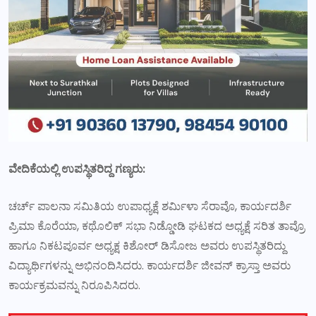
ವೇದಿಕೆಯಲ್ಲಿ ಉಪಸ್ಥಿತರಿದ್ದ ಗಣ್ಯರು:
ಚರ್ಚ್ ಪಾಲನಾ ಸಮಿತಿಯ ಉಪಾಧ್ಯಕ್ಷೆ ಶರ್ಮಿಳಾ ಸೆರಾವೊ, ಕಾರ್ಯದರ್ಶಿ
ಪ್ರಿಮಾ ಕೊರೆಯಾ, ಕಥೊಲಿಕ್ ಸಭಾ ನಿಡ್ಡೋಡಿ ಘಟಕದ ಅಧ್ಯಕ್ಷೆ ಸರಿತ ತಾವ್ರೊ
ಹಾಗೂ ನಿಕಟಪೂರ್ವ ಅಧ್ಯಕ್ಷ ಕಿಶೋರ್ ಡಿಸೋಜ ಅವರು ಉಪಸ್ಥಿತರಿದ್ದು
ವಿದ್ಯಾರ್ಥಿಗಳನ್ನು ಅಭಿನಂದಿಸಿದರು. ಕಾರ್ಯದರ್ಶಿ ಜೀವನ್ ಕ್ರಾಸ್ತಾ ಅವರು
ಕಾರ್ಯಕ್ರಮವನ್ನು ನಿರೂಪಿಸಿದರು.