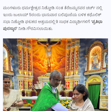
ಮಂಗಳೂರು ಧರ್ಮಕ್ಷೇತ್ರದ ನಿಡ್ಡೋಡಿ ಸಂತ ತೆರೆಜಮ್ಮನವರ ಚರ್ಚ್ ನಲ್ಲಿ
ಇಂದು ಜುಲಾಯ್ 5ರಂದು ಭಾನುವಾರ ಬಲಿಪೂಜೆಯ ಬಳಿಕ ಕಥೊಲಿಕ್
ಸಭಾ ನಿಡ್ಡೋಡಿ ಘಟಕದ ಆಶ್ರಯದಲ್ಲಿ 9 ಸಾಧಕ ವಿದ್ಯಾರ್ಥಿಗಳಿಗೆ
‘ಪ್ರತಿಭಾ
ಪುರಸ್ಕಾರ’
ನೀಡಿ ಗೌರವಿಸಲಾಯಿತು.