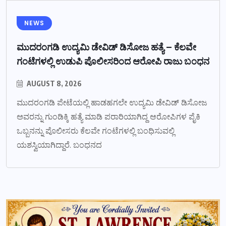
NEWS
ಮುದರಂಗಡಿ ಉದ್ಯಮಿ ಡೇವಿಡ್ ಡಿಸೋಜ ಹತ್ಯೆ – ಕೆಲವೇ
ಗಂಟೆಗಳಲ್ಲಿ ಉಡುಪಿ ಪೊಲೀಸರಿಂದ ಆರೋಪಿ ರಾಜು ಬಂಧನ
AUGUST 8, 2026
ಮುದರಂಗಡಿ ಪೇಟೆಯಲ್ಲಿ ಹಾಡಹಗಲೇ ಉದ್ಯಮಿ ಡೇವಿಡ್ ಡಿಸೋಜ
ಅವರನ್ನು ಗುಂಡಿಕ್ಕಿ ಹತ್ಯೆ ಮಾಡಿ ಪರಾರಿಯಾಗಿದ್ದ ಆರೋಪಿಗಳ ಪೈಕಿ
ಒಬ್ಬನನ್ನು ಪೊಲೀಸರು ಕೆಲವೇ ಗಂಟೆಗಳಲ್ಲಿ ಬಂಧಿಸುವಲ್ಲಿ
ಯಶಸ್ವಿಯಾಗಿದ್ದಾರೆ. ಬಂಧನದ