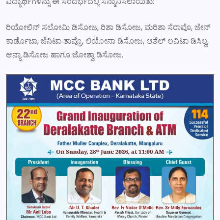
ವಿದ್ಯಾರ್ಥಿಗಳನ್ನು ಈ ಸಂದರ್ಭದಲ್ಲಿ ಸನ್ಮಾನಿಸಲಾಯಿತು:
ರಿಯೋಲಿನ್ ಸಲೋಮಿ ಡಿಸೋಜ, ರಿಶಾ ಡಿಸೋಜ, ಮರಿಶಾ ಸೆರಾವೊ, ಜೇನ್
ಕಾರ್ಡೊಜಾ, ಜೆನಿಟಾ ತಾವ್ರೊ, ಲಿಯೋನಾ ಡಿಸೋಜ, ಆಶೆಲ್ ಲವಿಟಾ ಡಿಸಿಲ್ವ,
ಆನ್ಯಾ ಡಿಸೋಜ ಹಾಗೂ ಜೋಶ್ವಾ ಡಿಸೋಜ.