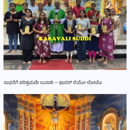
ಸಾಧನೆಗೆ ಪರಿಶ್ರಮವೇ ಬುನಾದಿ – ಫಾದರ್ ಲಿಯೋ ಲೋಬೊ