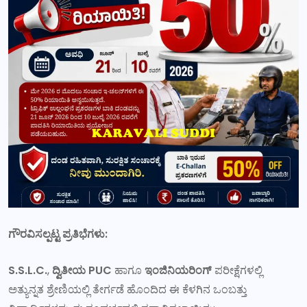
ಗೌರವಿಸಲ್ಪಟ್ಟ ಪ್ರತಿಭೆಗಳು:
S.S.L.C.
,
ದ್ವಿತೀಯ PUC
ಹಾಗೂ
ಇಂಜಿನಿಯರಿಂಗ್
ಪರೀಕ್ಷೆಗಳಲ್ಲಿ
ಅತ್ಯುನ್ನತ ಶ್ರೇಣಿಯಲ್ಲಿ ತೇರ್ಗಡೆ ಹೊಂದಿದ ಈ ಕೆಳಗಿನ ಒಂಬತ್ತು