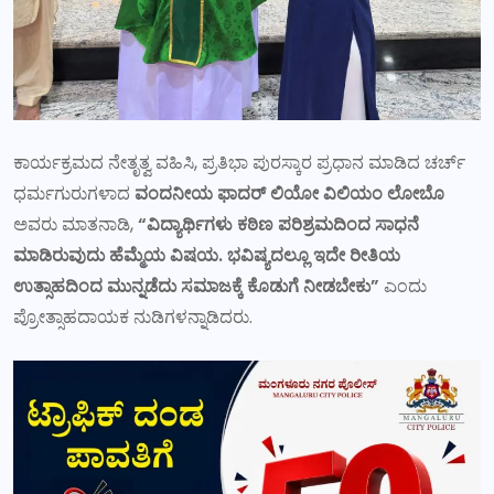
ಕಾರ್ಯಕ್ರಮದ ನೇತೃತ್ವ ವಹಿಸಿ, ಪ್ರತಿಭಾ ಪುರಸ್ಕಾರ ಪ್ರಧಾನ ಮಾಡಿದ ಚರ್ಚ್
ಧರ್ಮಗುರುಗಳಾದ
ವಂದನೀಯ ಫಾದರ್ ಲಿಯೋ ವಿಲಿಯಂ ಲೋಬೊ
ಅವರು ಮಾತನಾಡಿ,
“ವಿದ್ಯಾರ್ಥಿಗಳು ಕಠಿಣ ಪರಿಶ್ರಮದಿಂದ ಸಾಧನೆ
ಮಾಡಿರುವುದು ಹೆಮ್ಮೆಯ ವಿಷಯ. ಭವಿಷ್ಯದಲ್ಲೂ ಇದೇ ರೀತಿಯ
ಉತ್ಸಾಹದಿಂದ ಮುನ್ನಡೆದು ಸಮಾಜಕ್ಕೆ ಕೊಡುಗೆ ನೀಡಬೇಕು”
ಎಂದು
ಪ್ರೋತ್ಸಾಹದಾಯಕ ನುಡಿಗಳನ್ನಾಡಿದರು.