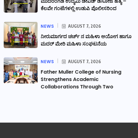
ಮುದರಂಗಡಿ ಉದ್ಯಮಿ ಡೇವಿಡ್ ಡಿಸೋಜ ಹತ್ಯೆ –
ಕೆಲವೇ ಗಂಟೆಗಳಲ್ಲಿ ಉಡುಪಿ ಪೊಲೀಸರಿಂದ
NEWS
AUGUST 7, 2026
ನೀರುಮಾರ್ಗದ ಚರ್ಚ್ ನ ಮಹಿಳಾ ಆಯೋಗ ಹಾಗೂ
ಮದರ್ ಮೇರಿ ಮಹಿಳಾ ಸಂಘಟನೆಯ
NEWS
AUGUST 7, 2026
Father Muller College of Nursing
Strengthens Academic
Collaborations Through Two