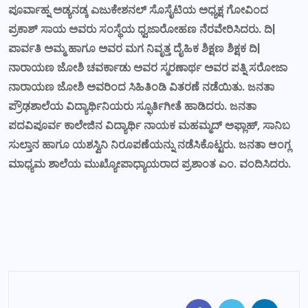
ಪೂರ್ವಾಹ್ನ ಅಡ್ಯನಡ್ಕ ಎಜುಕೇಶನಲ್ ಸೊಸೈಟಿಯ ಅಧ್ಯಕ್ಷ ಗೋವಿಂದ
ಪ್ರಕಾಶ್ ಸಾಯ ಅವರು ಸಂಸ್ಥೆಯ ಧ್ವಜಾರೋಹಣ ನೆರವೇರಿಸಿದರು. ದಿ|
ಪಾರ್ವತಿ ಅಮ್ಮ ಹಾಗೂ ಅವರ ಮಗ ನಿವೃತ್ತ ದೈಹಿಕ ಶಿಕ್ಷಣ ಶಿಕ್ಷಕ ದಿ|
ನಾರಾಯಣ ಜೋಶಿ ಚವರ್ಕಾಡು ಅವರ ಸ್ಮರಣಾರ್ಥ ಅವರ ಪತ್ನಿ ಸರೋಜಾ
ನಾರಾಯಣ ಜೋಶಿ ಅವರಿಂದ ಸಿಹಿತಿಂಡಿ ವಿತರಣೆ ನಡೆಯಿತು. ಜನತಾ
ಪ್ರೌಢಶಾಲೆಯ ವಿದ್ಯಾರ್ಥಿನಿಯರು ಸ್ಫೂರ್ತಿಗೀತೆ ಹಾಡಿದರು. ಜನತಾ
ಪದವಿಪೂರ್ವ ಕಾಲೇಜಿನ ವಿದ್ಯಾರ್ಥಿ ನಾಯಕ ಮಹಮ್ಮದ್ ಅಫ್ಲಾಹ್, ಸಾನಿಬ
ಸುಲ್ತಾನ ಹಾಗೂ ಯಶಸ್ವಿನಿ ನಿರೂಪಣೆಯನ್ನು ನಡೆಸಿಕೊಟ್ಟರು. ಜನತಾ ಆಂಗ್ಲ
ಮಾಧ್ಯಮ ಶಾಲೆಯ ಮುಖ್ಯೋಪಾಧ್ಯಾಯರಾದ ಪ್ರಶಾಂತ ಎಂ. ವಂದಿಸಿದರು.