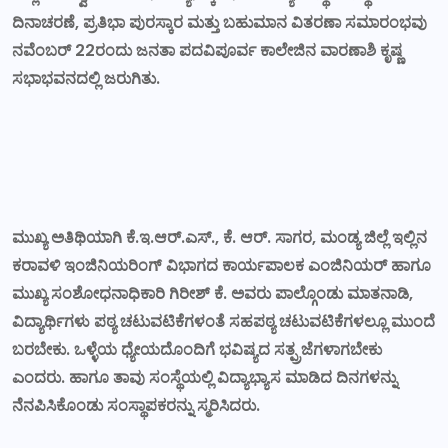
ದಿನಾಚರಣೆ, ಪ್ರತಿಭಾ ಪುರಸ್ಕಾರ ಮತ್ತು ಬಹುಮಾನ ವಿತರಣಾ ಸಮಾರಂಭವು
ನವೆಂಬರ್ 22ರಂದು ಜನತಾ ಪದವಿಪೂರ್ವ ಕಾಲೇಜಿನ ವಾರಣಾಶಿ ಕೃಷ್ಣ
ಸಭಾಭವನದಲ್ಲಿ ಜರುಗಿತು.
ಮುಖ್ಯ ಅತಿಥಿಯಾಗಿ ಕೆ.ಇ.ಆರ್.ಎಸ್., ಕೆ. ಆರ್. ಸಾಗರ, ಮಂಡ್ಯ ಜಿಲ್ಲೆ ಇಲ್ಲಿನ
ಕರಾವಳಿ ಇಂಜಿನಿಯರಿಂಗ್ ವಿಭಾಗದ ಕಾರ್ಯಪಾಲಕ ಎಂಜಿನಿಯರ್ ಹಾಗೂ
ಮುಖ್ಯ ಸಂಶೋಧನಾಧಿಕಾರಿ ಗಿರೀಶ್ ಕೆ. ಅವರು ಪಾಲ್ಗೊಂಡು ಮಾತನಾಡಿ,
ವಿದ್ಯಾರ್ಥಿಗಳು ಪಠ್ಯ ಚಟುವಟಿಕೆಗಳಂತೆ ಸಹಪಠ್ಯ ಚಟುವಟಿಕೆಗಳಲ್ಲೂ ಮುಂದೆ
ಬರಬೇಕು. ಒಳ್ಳೆಯ ಧ್ಯೇಯದೊಂದಿಗೆ ಭವಿಷ್ಯದ ಸತ್ಪ್ರಜೆಗಳಾಗಬೇಕು
ಎಂದರು. ಹಾಗೂ ತಾವು ಸಂಸ್ಥೆಯಲ್ಲಿ ವಿದ್ಯಾಭ್ಯಾಸ ಮಾಡಿದ ದಿನಗಳನ್ನು
ನೆನಪಿಸಿಕೊಂಡು ಸಂಸ್ಥಾಪಕರನ್ನು ಸ್ಮರಿಸಿದರು.