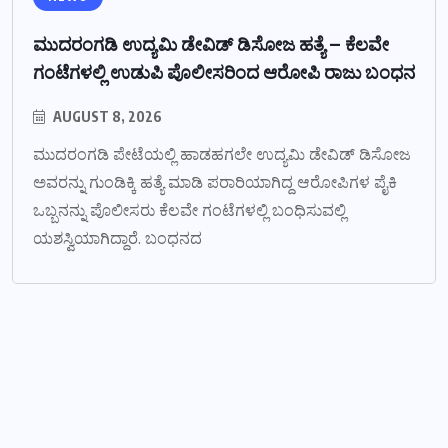
ಮುದರಂಗಡಿ ಉದ್ಯಮಿ ಡೇವಿಡ್ ಡಿಸೋಜ ಹತ್ಯೆ – ಕೆಲವೇ
ಗಂಟೆಗಳಲ್ಲಿ ಉಡುಪಿ ಪೊಲೀಸರಿಂದ ಆರೋಪಿ ರಾಜು ಬಂಧನ
AUGUST 8, 2026
ಮುದರಂಗಡಿ ಪೇಟೆಯಲ್ಲಿ ಹಾಡಹಗಲೇ ಉದ್ಯಮಿ ಡೇವಿಡ್ ಡಿಸೋಜ
ಅವರನ್ನು ಗುಂಡಿಕ್ಕಿ ಹತ್ಯೆ ಮಾಡಿ ಪರಾರಿಯಾಗಿದ್ದ ಆರೋಪಿಗಳ ಪೈಕಿ
ಒಬ್ಬನನ್ನು ಪೊಲೀಸರು ಕೆಲವೇ ಗಂಟೆಗಳಲ್ಲಿ ಬಂಧಿಸುವಲ್ಲಿ
ಯಶಸ್ವಿಯಾಗಿದ್ದಾರೆ. ಬಂಧನದ