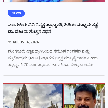
NEWS
ಮಂಗಳೂರು ವಿವಿ ನಿವೃತ್ತ ಪ್ರಾಧ್ಯಾಪಕಿ, ಹಿರಿಯ ಮಾಧ್ಯಮ ತಜ್ಞೆ
ಡಾ. ವಹೀದಾ ಸುಲ್ತಾನ ನಿಧನ
AUGUST 6, 2026
ಮಂಗಳೂರು ವಿಶ್ವವಿದ್ಯಾನಿಲಯದ ಸಮೂಹ ಸಂವಹನ ಮತ್ತು
ಪತ್ರಿಕೋದ್ಯಮ (MCJ) ವಿಭಾಗದ ನಿವೃತ್ತ ಮುಖ್ಯಸ್ಥೆ ಹಾಗೂ ಹಿರಿಯ
ಪ್ರಾಧ್ಯಾಪಕಿ 70 ವರ್ಷ ಪ್ರಾಯದ ಡಾ. ವಹೀದಾ ಸುಲ್ತಾನಾ ಅವರು