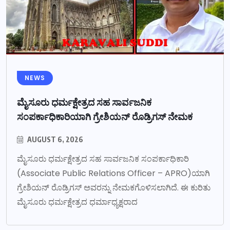
NEWS
ಮೈಸೂರು ಧರ್ಮಕ್ಷೇತ್ರದ ಸಹ ಸಾರ್ವಜನಿಕ
ಸಂಪರ್ಕಾಧಿಕಾರಿಯಾಗಿ ಗ್ರೇಶಿಯನ್ ರೊಡ್ರಿಗಸ್ ನೇಮಕ
AUGUST 6, 2026
ಮೈಸೂರು ಧರ್ಮಕ್ಷೇತ್ರದ ಸಹ ಸಾರ್ವಜನಿಕ ಸಂಪರ್ಕಾಧಿಕಾರಿ
(Associate Public Relations Officer – APRO)ಯಾಗಿ
ಗ್ರೇಶಿಯನ್ ರೊಡ್ರಿಗಸ್ ಅವರನ್ನು ನೇಮಕಗೊಳಿಸಲಾಗಿದೆ. ಈ ಕುರಿತು
ಮೈಸೂರು ಧರ್ಮಕ್ಷೇತ್ರದ ಧರ್ಮಾಧ್ಯಕ್ಷರಾದ