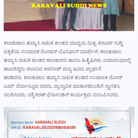
ಕಲಾಕುಟಾಂ ಹವ್ಯಾಸಿ ನಾಟಕ ತಂಡದ ಮಾಧ್ಯಮ ಮಿತ್ರ, ಕರಾವಳಿ ಸುದ್ದಿ
ಪತ್ರಿಕೆಯ ಸಂಪಾದಕ ರೋಷನ್ ಬೊನಿಫಾಸ್ ಮಾರ್ಟಿಸ್, ಕಲಾಕುಟಾಂ
ಹವ್ಯಾಸಿ ನಾಟಕ ತಂಡದ ಕಲಾಕಾರರು ಹಾಗೂ ಹಿತೈಷಿಗಳು ಸಮಾರಂಭದಲ್ಲಿ
ಹಾಜರಿದ್ದರು. ಕಲಾವಿದ ಅವನೀಶ್ ಮಲ್ಯ ಇವರು ಪ್ರಾರ್ಥನೆ
ಹಾಡಿದರು. ಕಲಾಕುಟಾಂ ಹವ್ಯಾಸಿ ನಾಟಕ ತಂಡದ ಸಂಚಾಲಕ ಜೋನ್
ಎಮ್. ಪೆರ್ಮನ್ನೂರು ರವರು, ಪ್ರಾಸ್ತಾವಿಕ ಮಾತುಗಳೊಂದಿಗೆ ಸ್ವಾಗತಿಸಿ,
ವಂದಿಸಿದರು. ರಶ್ಮಿ ಕಿರಣ್ ಫೆರ್ನಾಂಡಿಸ್ ಕಾರ್ಯಕ್ರಮ ನಿರೂಪಿಸಿದರು.