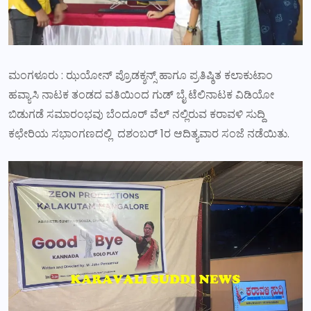
ಮಂಗಳೂರು : ಝಯೋನ್ ಪ್ರೊಡಕ್ಶನ್ಸ್ ಹಾಗೂ ಪ್ರತಿಷ್ಠಿತ ಕಲಾಕುಟಾಂ
ಹವ್ಯಾಸಿ ನಾಟಕ ತಂಡದ ವತಿಯಿಂದ ಗುಡ್ ಬೈ ಟೆಲಿನಾಟಕ ವಿಡಿಯೋ
ಬಿಡುಗಡೆ ಸಮಾರಂಭವು ಬೆಂದೂರ್ ವೆಲ್ ನಲ್ಲಿರುವ ಕರಾವಳಿ ಸುದ್ದಿ
ಕಛೇರಿಯ ಸಭಾಂಗಣದಲ್ಲಿ ದಶಂಬರ್ 1ರ ಆದಿತ್ಯವಾರ ಸಂಜೆ ನಡೆಯಿತು.