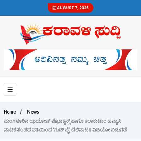
AUGUST 7, 2026
Home
News
ಮಂಗಳೂರಿನ ಝಯೋನ್ ಪ್ರೊಡಕ್ಶನ್ಸ್ ಹಾಗೂ ಕಲಾಕುಟಾಂ ಹವ್ಯಾಸಿ
ನಾಟಕ ತಂಡದ ವತಿಯಿಂದ ‘ಗುಡ್ ಬೈ’ ಟೆಲಿನಾಟಕ ವಿಡಿಯೋ ಬಿಡುಗಡೆ