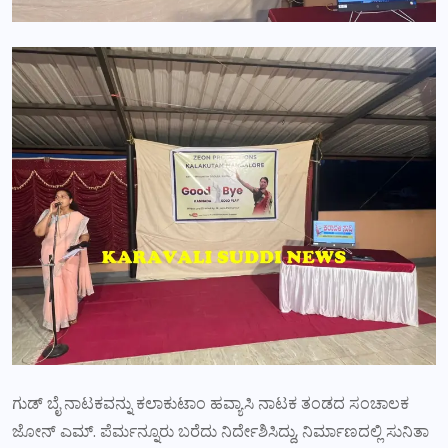
ಗುಡ್ ಬೈ ನಾಟಕವನ್ನು ಕಲಾಕುಟಾಂ ಹವ್ಯಾಸಿ ನಾಟಕ ತಂಡದ ಸಂಚಾಲಕ
ಜೋನ್ ಎಮ್. ಪೆರ್ಮನ್ನೂರು ಬರೆದು ನಿರ್ದೇಶಿಸಿದ್ದು, ನಿರ್ಮಾಣದಲ್ಲಿ ಸುನಿತಾ