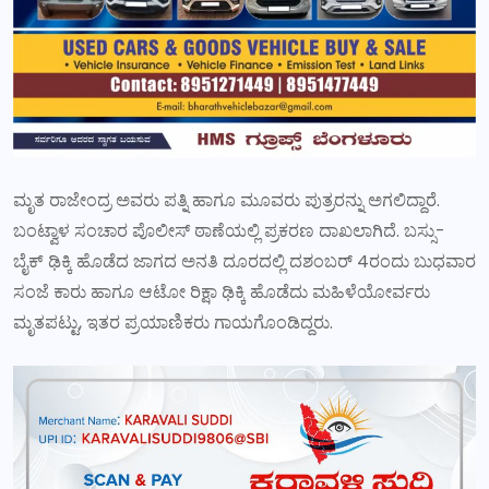
ಮೃತ ರಾಜೇಂದ್ರ ಅವರು ಪತ್ನಿ ಹಾಗೂ ಮೂವರು ಪುತ್ರರನ್ನು ಅಗಲಿದ್ದಾರೆ.
ಬಂಟ್ವಾಳ ಸಂಚಾರ ಪೊಲೀಸ್ ಠಾಣೆಯಲ್ಲಿ ಪ್ರಕರಣ ದಾಖಲಾಗಿದೆ. ಬಸ್ಸು-
ಬೈಕ್ ಢಿಕ್ಕಿ ಹೊಡೆದ ಜಾಗದ ಅನತಿ ದೂರದಲ್ಲಿ ದಶಂಬರ್ 4ರಂದು ಬುಧವಾರ
ಸಂಜೆ ಕಾರು ಹಾಗೂ ಆಟೋ ರಿಕ್ಷಾ ಢಿಕ್ಕಿ ಹೊಡೆದು ಮಹಿಳೆಯೋರ್ವರು
ಮೃತಪಟ್ಟು, ಇತರ ಪ್ರಯಾಣಿಕರು ಗಾಯಗೊಂಡಿದ್ದರು.