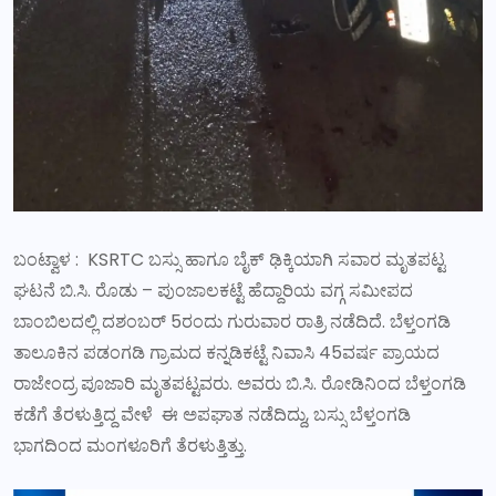
ಬಂಟ್ವಾಳ : KSRTC ಬಸ್ಸು ಹಾಗೂ ಬೈಕ್ ಢಿಕ್ಕಿಯಾಗಿ ಸವಾರ ಮೃತಪಟ್ಟ
ಘಟನೆ ಬಿ.ಸಿ. ರೊಡು – ಪುಂಜಾಲಕಟ್ಟೆ ಹೆದ್ದಾರಿಯ ವಗ್ಗ ಸಮೀಪದ
ಬಾಂಬಿಲದಲ್ಲಿ ದಶಂಬರ್ 5ರಂದು ಗುರುವಾರ ರಾತ್ರಿ ನಡೆದಿದೆ. ಬೆಳ್ತಂಗಡಿ
ತಾಲೂಕಿನ ಪಡಂಗಡಿ ಗ್ರಾಮದ ಕನ್ನಡಿಕಟ್ಟೆ ನಿವಾಸಿ 45ವರ್ಷ ಪ್ರಾಯದ
ರಾಜೇಂದ್ರ ಪೂಜಾರಿ ಮೃತಪಟ್ಟವರು. ಅವರು ಬಿ.ಸಿ. ರೋಡಿನಿಂದ ಬೆಳ್ತಂಗಡಿ
ಕಡೆಗೆ ತೆರಳುತ್ತಿದ್ದ ವೇಳೆ ಈ ಅಪಘಾತ ನಡೆದಿದ್ದು, ಬಸ್ಸು ಬೆಳ್ತಂಗಡಿ
ಭಾಗದಿಂದ ಮಂಗಳೂರಿಗೆ ತೆರಳುತ್ತಿತ್ತು.