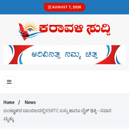
AUGUST 7, 2026
Home
News
ಬಂಟ್ವಾಳದ ಬಾಂಬಿಲದಲ್ಲಿ KSRTC ಬಸ್ಸು ಹಾಗೂ ಬೈಕ್ ಢಿಕ್ಕಿ – ಸವಾರ
ಮೃತ್ಯು