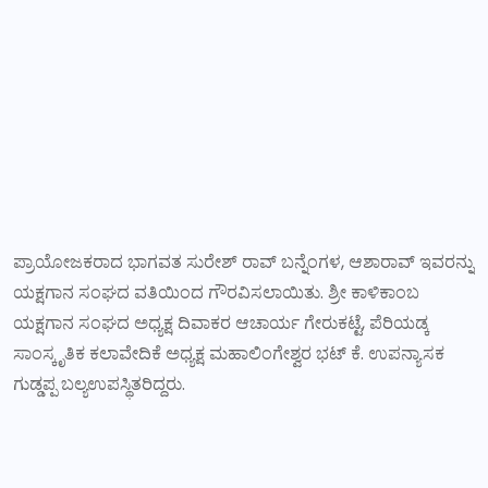
ಪ್ರಾಯೋಜಕರಾದ ಭಾಗವತ ಸುರೇಶ್ ರಾವ್ ಬನ್ನೆಂಗಳ, ಆಶಾರಾವ್ ಇವರನ್ನು
ಯಕ್ಷಗಾನ ಸಂಘದ ವತಿಯಿಂದ ಗೌರವಿಸಲಾಯಿತು. ಶ್ರೀ ಕಾಳಿಕಾಂಬ
ಯಕ್ಷಗಾನ ಸಂಘದ ಅಧ್ಯಕ್ಷ ದಿವಾಕರ ಆಚಾರ್ಯ ಗೇರುಕಟ್ಟೆ, ಪೆರಿಯಡ್ಕ
ಸಾಂಸ್ಕೃತಿಕ ಕಲಾವೇದಿಕೆ ಅಧ್ಯಕ್ಷ ಮಹಾಲಿಂಗೇಶ್ವರ ಭಟ್ ಕೆ. ಉಪನ್ಯಾಸಕ
ಗುಡ್ಡಪ್ಪ ಬಲ್ಯಉಪಸ್ಥಿತರಿದ್ದರು.