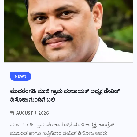
NEWS
ಮುದರಂಗಡಿ ಮಾಜಿ ಗ್ರಾಮ ಪಂಚಾಯತ್ ಅಧ್ಯಕ್ಷ ಡೇವಿಡ್
ಡಿಸೋಜ ಗುಂಡಿಗೆ ಬಲಿ
AUGUST 7, 2026
ಮುದರಂಗಡಿ ಗ್ರಾಮ ಪಂಚಾಯತ್‌ನ ಮಾಜಿ ಅಧ್ಯಕ್ಷ, ಕಾಂಗ್ರೆಸ್
ಮುಖಂಡ ಹಾಗೂ ಗುತ್ತಿಗೆದಾರ ಡೇವಿಡ್ ಡಿಸೋಜ ಅವರು