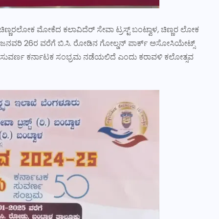
 ಚಿಣ್ಣರಲೋಕ ಮೋಕೆದ ಕಲಾವಿದೆರ್ ಸೇವಾ ಟ್ರಸ್ಟ್ ಬಂಟ್ವಾಳ, ಚಿಣ್ಣರ ಲೋಕ
ಜನವರಿ 26ರ ವರೆಗೆ ಬಿ.ಸಿ. ರೋಡಿನ ಗೋಲ್ಡನ್ ಪಾರ್ಕ್ ಅಸೋಸಿಯೇಟ್ಸ್
ಗೂ ಸುವರ್ಣ ಕರ್ನಾಟಕ ಸಂಭ್ರಮ ನಡೆಯಲಿದೆ ಎಂದು ಕರಾವಳಿ ಕಲೋತ್ಸವ