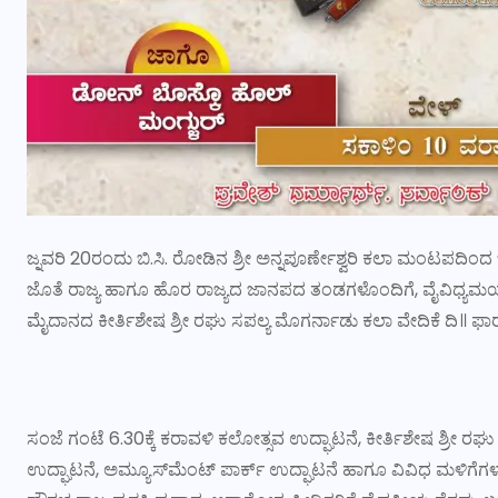
ಜ್ನವರಿ 20ರಂದು ಬಿ.ಸಿ. ರೋಡಿನ ಶ್ರೀ ಅನ್ನಪೂರ್ಣೇಶ್ವರಿ ಕಲಾ ಮಂಟಪ
ಜೊತೆ ರಾಜ್ಯ ಹಾಗೂ ಹೊರ ರಾಜ್ಯದ ಜಾನಪದ ತಂಡಗಳೊಂದಿಗೆ, ವೈವಿಧ್ಯಮಯ ಕ
ಮೈದಾನದ ಕೀರ್ತಿಶೇಷ ಶ್ರೀ ರಘು ಸಪಲ್ಯ ಮೊಗರ್ನಾಡು ಕಲಾ ವೇದಿಕೆ ದಿ॥ ಫ
ಸಂಜೆ ಗಂಟೆ 6.30ಕ್ಕೆ ಕರಾವಳಿ ಕಲೋತ್ಸವ ಉದ್ಘಾಟನೆ, ಕೀರ್ತಿಶೇಷ ಶ್ರೀ 
ಉದ್ಘಾಟನೆ, ಅಮ್ಯೂಸ್‌ಮೆಂಟ್ ಪಾರ್ಕ್ ಉದ್ಘಾಟನೆ ಹಾಗೂ ವಿವಿಧ ಮಳಿಗೆಗಳ