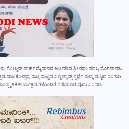
ದ ಅವರು, ಗೋಲ್ಡನ್ ಪಾರ್ಕ್ ಮೈದಾನದ ಕೀರ್ತಿಶೇಷ ಶ್ರೀ ರಘು ಸಪಲ್ಯ ಮೊಗರ್ನಾಡು
ಟಕೋತ್ಸವ, ರಾಜ್ಯ ಮಟ್ಟದ ಫಿಲ್ಮಿ ಡ್ಯಾನ್ಸ್ ಸ್ಪರ್ಧೆ, ಜಿಲ್ಲಾ ಮಟ್ಟದ ಸಿಂಗಾರಿ
 ಸಾಂಸ್ಕೃತಿಕ ಕಾರ್ಯಕ್ರಮಗಳೊಂದಿಗೆ ನಡೆಯಲಿರುವುದು ಎಂದರು.