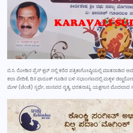
ಬಿ.ಸಿ. ರೋಡಿನ ಪ್ರೆಸ್ ಕ್ಲಬ್ ನಲ್ಲಿ ಕರೆದ ಪತ್ರಿಕಾಗೋಷ್ಠಿಯಲ್ಲಿ ಮಾತನಾಡಿ
ಕಲಾ ವೇದಿಕೆ, ದಿ॥ ಫಾರೂಕ್ ಗೂಡಿನ ಬಳಿ ಸಭಾಂಗಣದಲ್ಲಿ ಮಕ್ಕಳ ಚಿಣ್ಣರೋತ್ಸವ, ನಾ
ಮೇಳ (ಚೆಂಡೆ) ಸ್ಪರ್ಧೆ, ಜಾನಪದ ನೃತ್ಯ, ಭರತನಾಟ್ಯ. ಯಕ್ಷಗಾನ ಮೊದಲಾದ