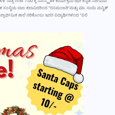
ಬಳಿಕ ರಾತ್ರಿ ಗಂಟೆ 7.00 ಕ್ಕೆ ಸಾಂಸ್ಕೃತಿಕ ಕಾರ್ಯಕ್ರಮ ಝೀ ಕನ್ನಡ ಸರಿಗಮಪ
ರಲೋಕ ಸಂಸ್ಥೆಯ ಬಾಲ ಕಲಾವಿದರಿಂದ “ರಸಮಂಜರಿ”ಮತ್ತು ಮಾ. ಸಾಯಿ ಮನ್ವಿತ್
 ಪ್ರಾರ್ಥಮಿಕ ಶಾಲೆ ನರಿಕೊಂಬು ಇದರ ವಿದ್ಯಾರ್ಥಿಗಳಿಂದ “ಪಿಲಿ