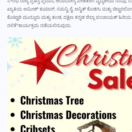
ಸೌರಭ ರಾಜ್ಯ ಪ್ರಶಸ್ತಿ ಪ್ರದಾನ, ಅನಾರೋಗ್ಯ ಪೀಡಿತರಿಗೆ ವೈದ್ಯಕೀಯ ನೆರವು, 
ಖ್ಯಾತಿಯ ಅಮೀಶ್ ಕುಮಾರ್, ಸಮನ್ವಿ ರೈ, ಅನ್ವಿತ್ ಕೊಡಗು ಮತ್ತು ಚಿಣ್ಣ
ಕೊಟ್ಟಾರಿ ಮುನ್ನೂರು ಮತ್ತು ತಂಡ, ದಕ್ಷಿಣ ಕನ್ನಡ ಜಿಲ್ಲಾ ಪಂಚಾಯತ್ ಹಿರಿಯ
ನಲಿಕೆ”ಕಾರ್ಯಕ್ರಮ ನಡೆಯಲಿರುವುದು.