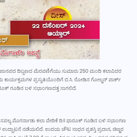
ದಿಂದ ಜಾನಪದ ದಿಬ್ಬಣದ ಮೆರವಣಿಗೆಯು ಸುಮಾರು 250 ಮಂದಿ ಕಲಾವಿದರ
ಾರ್ಯಕ್ರಮಗಳ ಪ್ರಸ್ತುತಿಯೊಂದಿಗೆ ಬಿ.ಸಿ. ರೋಡಿನ ಗೋಲ್ಡನ್ ಪಾರ್ಕ್
ಾರೂಕ್ ಗೂಡಿನ ಬಳಿ ಸಭಾಂಗಣದತ್ತ ಸಾಗಲಿದೆ.
ರಘು ಸಪಲ್ಯ ಮೊಗರ್ನಾಡು ಕಲಾ ವೇದಿಕೆ ದಿ॥ ಫಾರೂಕ್ ಗೂಡಿನ ಬಳಿ ಸಭಾಂಗಣ
 ಉದ್ಘಾಟನೆ ನಡೆಯಲಿದೆ. ಉದಯ ಚೌಟ ಸಾಧನ ಪ್ರಶಸ್ತಿ ಪ್ರದಾನ, ಚಿಣ್ಣರ