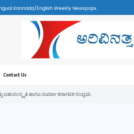
h Weekly Newspaper | ಕರಾವಳಿ ಸುದ್ದಿ - ಅರವಿನತ್ತ ನಮ್ಮ ಚಿತ್ತ
Contact Us
್ತು ಬಹುಸಂಸ್ಕೃತಿ ಹಾಗೂ ಸುವರ್ಣ ಕರ್ನಾಟಕ ಸಂಭ್ರಮ