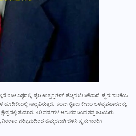
 ಇಡೀ ವಿಶ್ವದಲ್ಲಿ ಡೈರಿ ಉತ್ಪನ್ನಗಳಿಗೆ ಹೆಚ್ಚಿನ ಬೇಡಿಕೆಯಿದೆ. ಹೈನುಗಾರಿಕೆಯ
ೂಡಿಕೆಯಲ್ಲಿ ಸಾಧ್ಯವಿರುತ್ತದೆ. ಕೆಲವು ರೈತರು ಕೇವಲ ಒಳವ್ಯವಹಾರವನ್ನು
ನಾ ಕ್ಷೇತ್ರದಲ್ಲಿ ಸುಮಾರು 40 ವರ್ಷಗಳ ಅನುಭವದಿಂದ ತನ್ನ ಹಿರಿಯರು
ಿರಂತರ ಪರಿಶ್ರಮದಿಂದ ಹೆಮ್ಮರವಾಗಿ ಬೆಳೆಸಿ ಹೈನುಗಾರರಿಗೆ