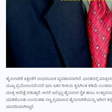
ಹೈನುಗಾರಿಕೆ ಇತ್ತೀಚೆಗೆ ಲಾಭದಾಯಕ ವ್ಯವಹಾರವಾಗಿದೆ. ಭಾರತದಲ್ಲಿ ಮಾತ್ರವಲ್ಲದೆ
ಮುಖ್ಯ ಪ್ರಯೋಜನವೆಂದರೆ ಇದು ಇತರ ರೀತಿಯ ಕೃಷಿಗಿಂತ ಕಡಿಮೆ ಬಂಡವಾಳ ಹ
ಮಾತ್ರ ಅಪೇಕ್ಷೆ ಪಡುತ್ತಾರೆ. ಆದರೆ ಇಲ್ಲೊಬ್ಬ ಹೈನುಗಾರ ರೈತ ಹಾಲು ಉತ್ಪಾದ
ಮಾಡಿಕೊಂಡು ಬಂದಂತಹ ಸಣ್ಣ ಪ್ರಮಾಣದ ಹೈನುಗಾರಿಕೆಯನ್ನು ಇದೀಗ ತನ್ನ ನ
ಮಾದರಿಯಾಗಿದ್ದಾರೆ.