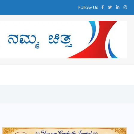
Follow Us
ಮ್ಮ ಚಿತ್ತ