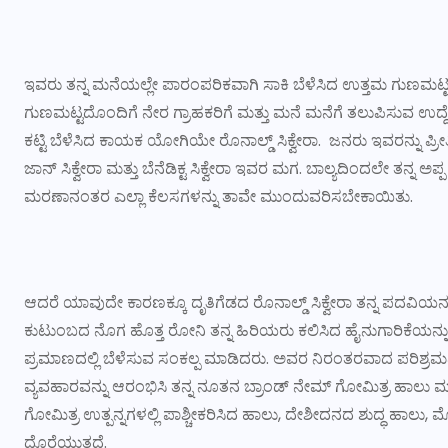
ಇವರು ತನ್ನ ಮನೆಯಲ್ಲೇ ಪಾರಂಪರಿಕವಾಗಿ ಸಾಕಿ ಬೆಳೆಸಿದ ಉತ್ತಮ ಗುಣಮಟ್ಟ
ಗುಣಮಟ್ಟದೊಂದಿಗೆ ನೇರ ಗ್ರಾಹಕರಿಗೆ ಮತ್ತು ಮನೆ ಮನೆಗೆ ತಲುಪಿಸುವ ಉದ್ದೇಶ
ಕಟ್ಟಿ ಬೆಳೆಸಿದ ಕಾಯಕ ಯೋಗಿಯೇ ರೊನಾಲ್ಡ್ ಸಿಕ್ವೇರಾ. ಜನರು ಇವರನ್ನು ಪ
ಜಾನ್ ಸಿಕ್ವೇರಾ ಮತ್ತು ಬೆನೆಡಿಕ್ಟ ಸಿಕ್ವೇರಾ ಇವರ ಮಗ. ಬಾಲ್ಯದಿಂದಲೇ ತನ್ನ 
ಮರಣಾನಂತರ ಎಲ್ಲಾ ಕೆಲಸಗಳನ್ನು ತಾವೇ ಮುಂದುವರಿಸಬೇಕಾಯಿತು.
ಆದರೆ ಯಾವುದೇ ಕಾರಣಕ್ಕೂ ದೃತಿಗೆಡದ ರೊನಾಲ್ಡ್ ಸಿಕ್ವೇರಾ ತನ್ನ ಪದವಿಯನ್ನ
ಕುಟುಂಬದ ನೊಗ ಹೊತ್ತ ರೋನಿ ತನ್ನ ಹಿರಿಯರು ಕಲಿಸಿದ ಹೈನುಗಾರಿಕೆಯನ್ನು ತ್
ಪ್ರಮಾಣದಲ್ಲಿ ಬೆಳೆಸುವ ಸಂಕಲ್ಪ ಮಾಡಿದರು. ಅವರ ನಿರಂತರವಾದ ಪರಿಶ್ರ
ವ್ಯವಹಾರವನ್ನು ಆರಂಭಿಸಿ ತನ್ನ ನೂತನ ಬ್ರಾಂಡ್ ನೇಮ್ ಗೋಮಿತ್ರ ಹಾಲು ಮತ್
ಗೋಮಿತ್ರ ಉತ್ಪನ್ನಗಳಲ್ಲಿ ಪಾಶ್ಚೀಕರಿಸಿದ ಹಾಲು, ದೇಶೀದನದ ಶುದ್ಧ ಹಾಲು, ಮೊ
ದೊರೆಯುತ್ತದೆ.