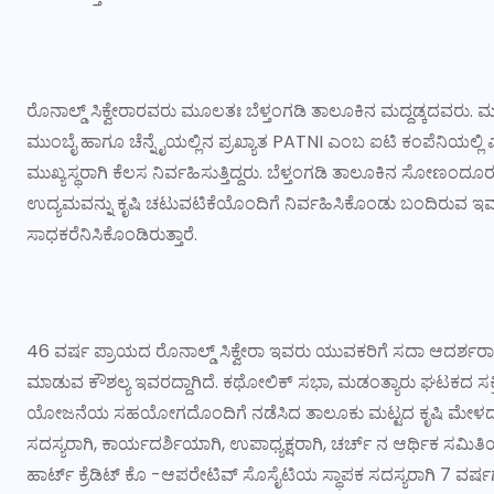
ರೊನಾಲ್ಡ್ ಸಿಕ್ವೇರಾರವರು ಮೂಲತಃ ಬೆಳ್ತಂಗಡಿ ತಾಲೂಕಿನ ಮದ್ದಡ್ಕದವರು. ಮಡಂ
ಮುಂಬೈ ಹಾಗೂ ಚೆನ್ನೈಯಲ್ಲಿನ ಪ್ರಖ್ಯಾತ PATNI ಎಂಬ ಐಟಿ ಕಂಪೆನಿಯಲ್ಲಿ ಎಲ
ಮುಖ್ಯಸ್ಥರಾಗಿ ಕೆಲಸ ನಿರ್ವಹಿಸುತ್ತಿದ್ದರು. ಬೆಳ್ತಂಗಡಿ ತಾಲೂಕಿನ ಸೋಣಂದೂರು 
ಉದ್ಯಮವನ್ನು ಕೃಷಿ ಚಟುವಟಿಕೆಯೊಂದಿಗೆ ನಿರ್ವಹಿಸಿಕೊಂಡು ಬಂದಿರುವ ಇವರ
ಸಾಧಕರೆನಿಸಿಕೊಂಡಿರುತ್ತಾರೆ.
46 ವರ್ಷ ಪ್ರಾಯದ ರೊನಾಲ್ಡ್ ಸಿಕ್ವೇರಾ ಇವರು ಯುವಕರಿಗೆ ಸದಾ ಆದರ್ಶ
ಮಾಡುವ ಕೌಶಲ್ಯ ಇವರದ್ದಾಗಿದೆ. ಕಥೋಲಿಕ್ ಸಭಾ, ಮಡಂತ್ಯಾರು ಘಟಕದ ಸಕ್ರಿಯ ಸ
ಯೋಜನೆಯ ಸಹಯೋಗದೊಂದಿಗೆ ನಡೆಸಿದ ತಾಲೂಕು ಮಟ್ಟದ ಕೃಷಿ ಮೇಳದ ಸ
ಸದಸ್ಯರಾಗಿ, ಕಾರ್ಯದರ್ಶಿಯಾಗಿ, ಉಪಾಧ್ಯಕ್ಷರಾಗಿ, ಚರ್ಚ್ ನ ಆರ್ಥಿಕ ಸಮಿತಿಯ 
ಹಾರ್ಟ್ ಕ್ರೆಡಿಟ್ ಕೊ -ಆಪರೇಟಿವ್ ಸೊಸೈಟಿಯ ಸ್ಥಾಪಕ ಸದಸ್ಯರಾಗಿ 7 ವರ