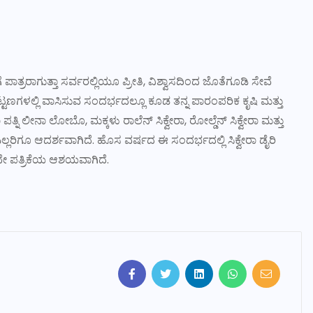
ಾತ್ರರಾಗುತ್ತಾ ಸರ್ವರಲ್ಲಿಯೂ ಪ್ರೀತಿ, ವಿಶ್ವಾಸದಿಂದ ಜೊತೆಗೂಡಿ ಸೇವೆ
್ಟಣಗಳಲ್ಲಿ ವಾಸಿಸುವ ಸಂದರ್ಭದಲ್ಲೂ ಕೂಡ ತನ್ನ ಪಾರಂಪರಿಕ ಕೃಷಿ ಮತ್ತು
್ನಿ ಲೀನಾ ಲೋಬೊ, ಮಕ್ಕಳು ರಾಲೆನ್ ಸಿಕ್ವೇರಾ, ರೋಲ್ಡೆನ್ ಸಿಕ್ವೇರಾ ಮತ್ತು
ು ಎಲ್ಲರಿಗೂ ಆದರ್ಶವಾಗಿದೆ. ಹೊಸ ವರ್ಷದ ಈ ಸಂದರ್ಭದಲ್ಲಿ ಸಿಕ್ವೇರಾ ಡೈರಿ
ದೇ ಪತ್ರಿಕೆಯ ಆಶಯವಾಗಿದೆ.