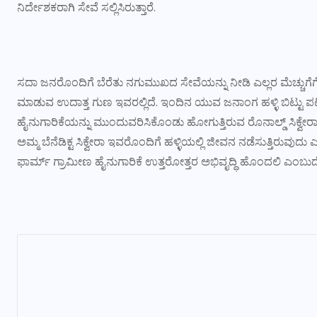
ನಿರ್ದೇಶಕರಾಗಿ ಸೇವೆ ಸಲ್ಲಿಸಿರುತ್ತಾರೆ.
ಸದಾ ಜನರೊಂದಿಗೆ ಬೆರೆತು ನಗುಮುಖದ ಸೇವೆಯನ್ನು ನೀಡಿ ಎಲ್ಲರ ಮೆಚ್ಚುಗೆಗೆ ಪ
ಮಾಡುವ ಉದಾತ್ತ ಗುಣ ಇವರಲ್ಲಿದೆ. ಇಂದಿನ ಯುವ ಜನಾಂಗ ಹಳ್ಳಿ ಬಿಟ್ಟು ಪಟ
ಹೈನುಗಾರಿಕೆಯನ್ನು ಮುಂದುವರಿಸಿಕೊಂಡು ಹೋಗುತ್ತಿರುವ ರೊನಾಲ್ಡ್ ಸಿಕ್ವೇರಾ ಪತ
ಅಮ್ಮ ಬೆನೆಡಿಕ್ಟ ಸಿಕ್ವೇರಾ ಇವರೊಂದಿಗೆ ಹಳ್ಳಿಯಲ್ಲಿ ಜೀವನ ನಡೆಸುತ್ತಿರುವುದ
ಫಾರ್ಮ್ ಗ್ರಾಮೀಣ ಹೈನುಗಾರಿಕೆ ಉತ್ತರೋತ್ತರ ಅಭಿವೃದ್ಧಿ ಹೊಂದಲಿ ಎಂಬು