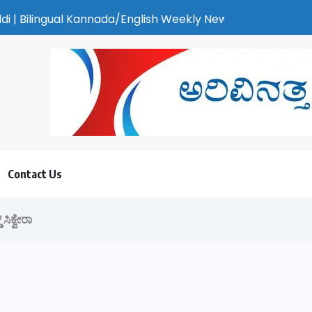
 Kannada/English Weekly Newspaper | ಕರಾವಳಿ ಸುದ್ದಿ - ಅರವಿನತ್ತ ನ
Contact Us
ಿಕ್ವೇರಾ