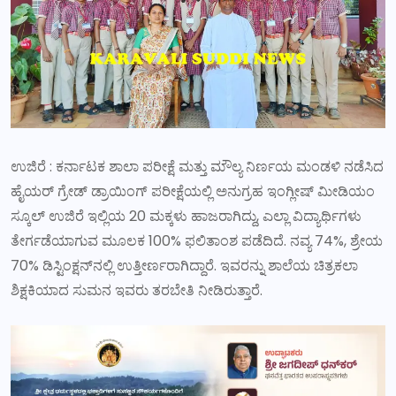
ಉಜಿರೆ : ಕರ್ನಾಟಕ ಶಾಲಾ ಪರೀಕ್ಷೆ ಮತ್ತು ಮೌಲ್ಯ ನಿರ್ಣಯ ಮಂಡಳಿ ನಡೆಸಿದ
ಹೈಯರ್ ಗ್ರೇಡ್ ಡ್ರಾಯಿಂಗ್ ಪರೀಕ್ಷೆಯಲ್ಲಿ ಅನುಗ್ರಹ ಇಂಗ್ಲೀಷ್ ಮೀಡಿಯಂ
ಸ್ಕೂಲ್ ಉಜಿರೆ ಇಲ್ಲಿಯ 20 ಮಕ್ಕಳು ಹಾಜರಾಗಿದ್ದು, ಎಲ್ಲಾ ವಿದ್ಯಾರ್ಥಿಗಳು
ತೇರ್ಗಡೆಯಾಗುವ ಮೂಲಕ 100% ಫಲಿತಾಂಶ ಪಡೆದಿದೆ. ನವ್ಯ 74%, ಶ್ರೇಯ
70% ಡಿಸ್ಟಿಂಕ್ಷನ್‌ನಲ್ಲಿ ಉತ್ತೀರ್ಣರಾಗಿದ್ದಾರೆ. ಇವರನ್ನು ಶಾಲೆಯ ಚಿತ್ರಕಲಾ
ಶಿಕ್ಷಕಿಯಾದ ಸುಮನ ಇವರು ತರಬೇತಿ ನೀಡಿರುತ್ತಾರೆ.