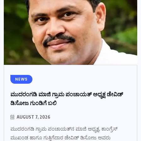
NEWS
ಮುದರಂಗಡಿ ಮಾಜಿ ಗ್ರಾಮ ಪಂಚಾಯತ್ ಅಧ್ಯಕ್ಷ ಡೇವಿಡ್
ಡಿಸೋಜ ಗುಂಡಿಗೆ ಬಲಿ
AUGUST 7, 2026
ಮುದರಂಗಡಿ ಗ್ರಾಮ ಪಂಚಾಯತ್‌ನ ಮಾಜಿ ಅಧ್ಯಕ್ಷ, ಕಾಂಗ್ರೆಸ್
ಮುಖಂಡ ಹಾಗೂ ಗುತ್ತಿಗೆದಾರ ಡೇವಿಡ್ ಡಿಸೋಜ ಅವರು