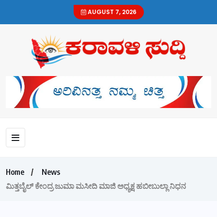
AUGUST 7, 2026
Home
News
ಮಿತ್ತಬೈಲ್ ಕೇಂದ್ರ ಜುಮಾ ಮಸೀದಿ ಮಾಜಿ ಅಧ್ಯಕ್ಷ ಹಬೀಬುಲ್ಲಾ ನಿಧನ