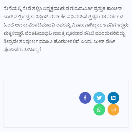
ಸೇನೆಯಲ್ಲಿ ಸೇವೆ ಸಲ್ಲಿಸಿ ನಿವೃತ್ತರಾಗಿರುವ ಗುರುಮೂರ್ತಿ ಪ್ರಸ್ತುತ ಕಾಂಚನ್
ಬಾಗ್ ನಲ್ಲಿ ಭದ್ರತಾ ಸಿಬ್ಬಂದಿಯಾಗಿ ಕೆಲಸ ನಿರ್ವಹಿಸುತ್ತಿದ್ದನು. 13 ವರ್ಷಗಳ
ಹಿಂದೆ ಅವನು ವೆಂಕಟಮಾಧವಿ ರವರನ್ನು ವಿವಾಹವಾಗಿದ್ದನು. ಇವನಿಗೆ ಇಬ್ಬರು
ಮಕ್ಕಳಿದ್ದಾರೆ. ವೆಂಕಟಮಾಧವಿ ನಾಪತ್ತೆ ಪ್ರಕರಣದ ತನಿಖೆ ಮುಂದುವರಿದಿದ್ದು,
ಶೀಘ್ರವೇ ಸಂಪೂರ್ಣ ಮಾಹಿತಿ ಹೊರಬೀಳಲಿದೆ ಎಂದು ಮೀರ್ ಪೇಟ್
ಪೊಲೀಸರು ತಿಳಿಸಿದ್ದಾರೆ.