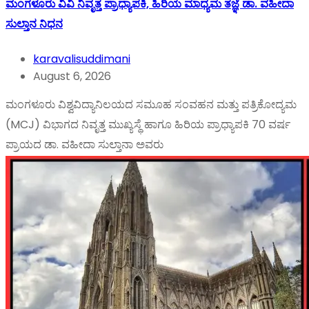
ಮಂಗಳೂರು ವಿವಿ ನಿವೃತ್ತ ಪ್ರಾಧ್ಯಾಪಕಿ, ಹಿರಿಯ ಮಾಧ್ಯಮ ತಜ್ಞೆ ಡಾ. ವಹೀದಾ
ಸುಲ್ತಾನ ನಿಧನ
karavalisuddimani
August 6, 2026
ಮಂಗಳೂರು ವಿಶ್ವವಿದ್ಯಾನಿಲಯದ ಸಮೂಹ ಸಂವಹನ ಮತ್ತು ಪತ್ರಿಕೋದ್ಯಮ
(MCJ) ವಿಭಾಗದ ನಿವೃತ್ತ ಮುಖ್ಯಸ್ಥೆ ಹಾಗೂ ಹಿರಿಯ ಪ್ರಾಧ್ಯಾಪಕಿ 70 ವರ್ಷ
ಪ್ರಾಯದ ಡಾ. ವಹೀದಾ ಸುಲ್ತಾನಾ ಅವರು