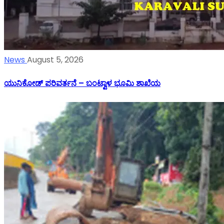
News
August 5, 2026
ಯುನಿಕೋಡ್ ಪರಿವರ್ತನೆ – ಬಂಟ್ವಾಳ ಭೂಮಿ ಶಾಖೆಯ