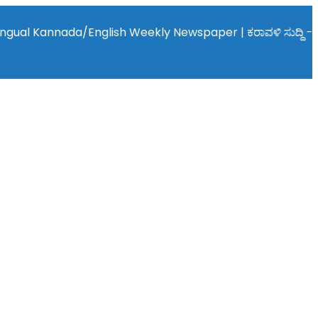
Kannada/English Weekly Newspaper | ಕರಾವಳಿ ಸುದ್ದಿ - ಅರವಿನತ್ತ ನಮ