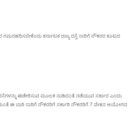
ಾರ ಗಮನಹರಿಸಬೇಕೆಂದು ಕರ್ನಾಟಕ ರಾಜ್ಯ ರಸ್ತೆ ಸಾರಿಗೆ ನೌಕರರ ಕೂಟದ
ಟು ಭರವಸೆಗಳನ್ನು ಈಡೇರಿಸುವ ಮೂಲಕ ನುಡಿದಂತೆ ನಡೆಯುವ ಸರ್ಕಾರ ಎಂದು
ವಸೆಯಂತೆ ಈ ಬಾರಿ ಸಾರಿಗೆ ನೌಕರರಿಗೆ ಸರ್ಕಾರಿ ನೌಕರರಿಗೆ 7 ವೇತನ ಆಯೋಗದ