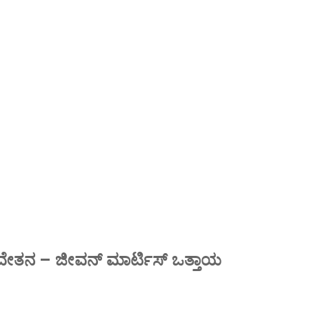
ವೇತನ – ಜೀವನ್ ಮಾರ್ಟಿಸ್ ಒತ್ತಾಯ