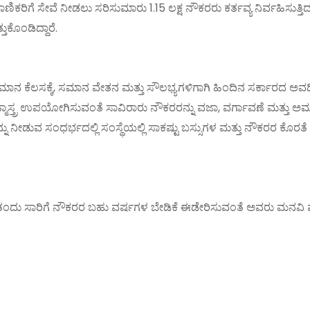
ಿಗೆ ಸೇವೆ ನೀಡಲು ಸರಿಸುಮಾರು 1.15 ಲಕ್ಷ ನೌಕರರು ಕರ್ತವ್ಯ ನಿರ್ವಹಿಸುತ್ತಿದ್ದು, 
ುಕೊಂಡಿದ್ದಾರೆ.
ಾನ ಕೆಲಸಕ್ಕೆ, ಸಮಾನ ವೇತನ ಮತ್ತು ಸೌಲಭ್ಯಗಳಿಗಾಗಿ ಹಿಂದಿನ ಸರ್ಕಾರದ ಅವ
ಾಸ್ತ್ರ ಉಪಯೋಗಿಸುವಂತೆ ಸಾವಿರಾರು ನೌಕರರನ್ನು ವಜಾ, ವರ್ಗಾವಣೆ ಮತ್ತು ಅಮಾನತ
ನು ನೀಡುವ ಸಂಧರ್ಭದಲ್ಲಿ ಸಂಸ್ಥೆಯಲ್ಲಿ ಸಾಕಷ್ಟು ಬಸ್ಸುಗಳ ಮತ್ತು ನೌಕರರ ಕೊರತೆ 
ಂದು ಸಾರಿಗೆ ನೌಕರರ ಬಹು ವರ್ಷಗಳ‌ ಬೇಡಿಕೆ ಈಡೇರಿಸುವಂತೆ ಅವರು ಮನವಿ ಪತ್ರದಲ