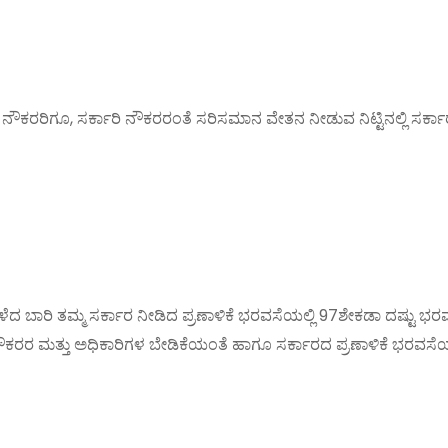
 ನೌಕರರಿಗೂ, ಸರ್ಕಾರಿ ನೌಕರರಂತೆ ಸರಿಸಮಾನ ವೇತನ ನೀಡುವ ನಿಟ್ಟಿನಲ್ಲಿ ಸರ್ಕ
 ಕಳೆದ ಬಾರಿ ತಮ್ಮ ಸರ್ಕಾರ ನೀಡಿದ ಪ್ರಣಾಳಿಕೆ ಭರವಸೆಯಲ್ಲಿ 97ಶೇಕಡಾ ದಷ್
ಬಹುತೇಕ ನೌಕರರ ಮತ್ತು ಅಧಿಕಾರಿಗಳ ಬೇಡಿಕೆಯಂತೆ ಹಾಗೂ ಸರ್ಕಾರದ ಪ್ರಣಾಳಿಕೆ ಭರ