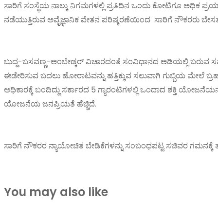
ಸಾರಿಗೆ ಸಂಸ್ಥೆಯ ನಾಲ್ಕು ನಿಗಮಗಳಲ್ಲಿ ಪ್ರತಿದಿನ ಒಂದು ಕೋಟಿಗೂ ಅಧಿಕ ಪ್ರಯಾಣಿಕರ
ನಡೆಯುತ್ತಿರುವ ಅವೈಜ್ಞಾನಿಕ ವೇತನ ಪರಿಷ್ಕರಣೆಯಿಂದ ಸಾರಿಗೆ ನೌಕರರು ಬೇಸತ್ತ
ಬುದ್ದ-ಬಸವಣ್ಣ-ಅಂಬೇಡ್ಕರ್ ವಿಚಾರದಂತೆ ಸಂವಿಧಾನದ ಅಡಿಯಲ್ಲಿ ಬರುವ ಸಮ
ಈಡೇರಿಸುವ ಬದಲು ಹೋರಾಟವನ್ನು ಹತ್ತಿಕ್ಕುವ ಸಲುವಾಗಿ ಗುಬ್ಬಿಯ ಮೇಲೆ ಬ್ರಹ್ಮ
ಅಧಿಕಾರಕ್ಕೆ ಬಂದಿದ್ದು ಸರ್ಕಾರದ 5 ಗ್ಯಾರಂಟಿಗಳಲ್ಲಿ ಒಂದಾದ ಶಕ್ತಿ ಯೋಜನೆಯನ್
ಯೋಜನೆಯ ಜನಪ್ರಿಯತೆ ಹೆಚ್ಚಿದೆ.
ಸಾರಿಗೆ ನೌಕರರ‌ ನ್ಯಾಯೋಚಿತ ಬೇಡಿಕೆಗಳನ್ನು ಸಂಬಂಧಪಟ್ಟ ಸಚಿವರ ಗಮನಕ್ಕೆ‌ ತ
You may also like