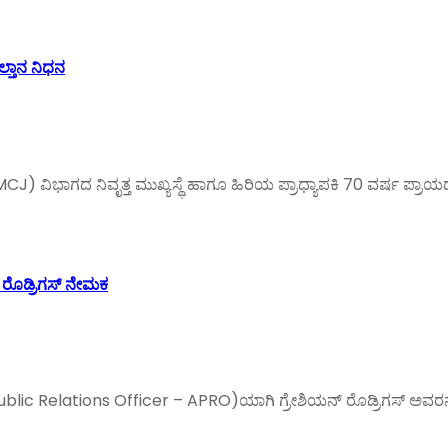
ಲ್ತಾನ ನಿಧನ
 ವಿಭಾಗದ ನಿವೃತ್ತ ಮುಖ್ಯಸ್ಥೆ ಹಾಗೂ ಹಿರಿಯ ಪ್ರಾಧ್ಯಾಪಕಿ 70 ವರ್ಷ ಪ್ರಾ
 ರೊಡ್ರಿಗಸ್ ನೇಮಕ
ublic Relations Officer – APRO)ಯಾಗಿ ಗ್ರೇಶಿಯನ್ ರೊಡ್ರಿಗಸ್ ಅವರನ್