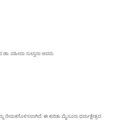
ಯದ ಡಾ. ವಹೀದಾ ಸುಲ್ತಾನಾ ಅವರು
ನು ನೇಮಕಗೊಳಿಸಲಾಗಿದೆ. ಈ ಕುರಿತು ಮೈಸೂರು ಧರ್ಮಕ್ಷೇತ್ರದ