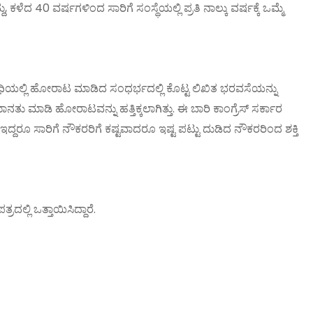
ಕಳೆದ 40 ವರ್ಷಗಳಿಂದ ಸಾರಿಗೆ ಸಂಸ್ಥೆಯಲ್ಲಿ ಪ್ರತಿ ನಾಲ್ಕು ವರ್ಷಕ್ಕೆ ಒಮ್ಮೆ
ಧಿಯಲ್ಲಿ ಹೋರಾಟ ಮಾಡಿದ ಸಂಧರ್ಭದಲ್ಲಿ ಕೊಟ್ಟ ಲಿಖಿತ ಭರವಸೆಯನ್ನು
ು ಮಾಡಿ ಹೋರಾಟವನ್ನು ಹತ್ತಿಕ್ಕಲಾಗಿತ್ತು. ಈ ಬಾರಿ ಕಾಂಗ್ರೆಸ್ ಸರ್ಕಾರ
ಇದ್ದರೂ ಸಾರಿಗೆ ನೌಕರರಿಗೆ ಕಷ್ಟವಾದರೂ ಇಷ್ಟ ಪಟ್ಟು ದುಡಿದ ನೌಕರರಿಂದ ಶಕ್ತಿ
್ಲಿ ಒತ್ತಾಯಿಸಿದ್ದಾರೆ.