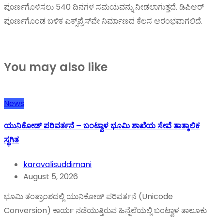
ಪೂರ್ಣಗೊಳಿಸಲು 540 ದಿನಗಳ ಸಮಯವನ್ನು ನೀಡಲಾಗುತ್ತದೆ. ಡಿಪಿಆರ್‌
ಪೂರ್ಣಗೊಂಡ ಬಳಿಕ ಎಕ್ಸ್‌ಪ್ರೆಸ್‌ವೇ ನಿರ್ಮಾಣದ ಕೆಲಸ ಆರಂಭವಾಗಲಿದೆ.
You may also like
News
ಯುನಿಕೋಡ್ ಪರಿವರ್ತನೆ – ಬಂಟ್ವಾಳ ಭೂಮಿ ಶಾಖೆಯ ಸೇವೆ ತಾತ್ಕಾಲಿಕ
ಸ್ಥಗಿತ
karavalisuddimani
August 5, 2026
ಭೂಮಿ ತಂತ್ರಾಂಶದಲ್ಲಿ ಯುನಿಕೋಡ್ ಪರಿವರ್ತನೆ (Unicode
Conversion) ಕಾರ್ಯ ನಡೆಯುತ್ತಿರುವ ಹಿನ್ನೆಲೆಯಲ್ಲಿ ಬಂಟ್ವಾಳ ತಾಲೂಕು