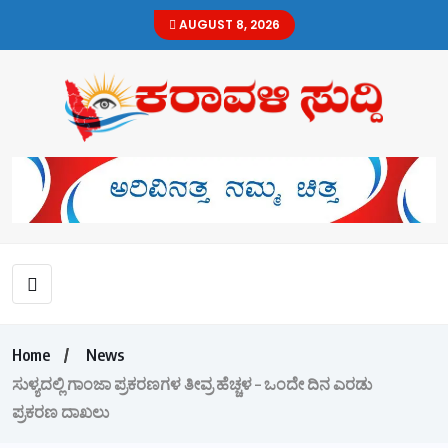
AUGUST 8, 2026
Home
News
ಸುಳ್ಯದಲ್ಲಿ ಗಾಂಜಾ ಪ್ರಕರಣಗಳ ತೀವ್ರ ಹೆಚ್ಚಳ – ಒಂದೇ ದಿನ ಎರಡು
ಪ್ರಕರಣ ದಾಖಲು