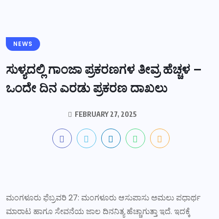
NEWS
ಸುಳ್ಯದಲ್ಲಿ ಗಾಂಜಾ ಪ್ರಕರಣಗಳ ತೀವ್ರ ಹೆಚ್ಚಳ –
ಒಂದೇ ದಿನ ಎರಡು ಪ್ರಕರಣ ದಾಖಲು
FEBRUARY 27, 2025
ಮಂಗಳೂರು ಫೆಬ್ರವರಿ 27: ಮಂಗಳೂರು ಆಸುಪಾಸು ಅಮಲು ಪಧಾರ್ಥ
ಮಾರಾಟ ಹಾಗೂ ಸೇವನೆಯ ಜಾಲ ದಿನನಿತ್ಯ ಹೆಚ್ಚಾಗುತ್ತಾ ಇದೆ. ಇದಕ್ಕೆ