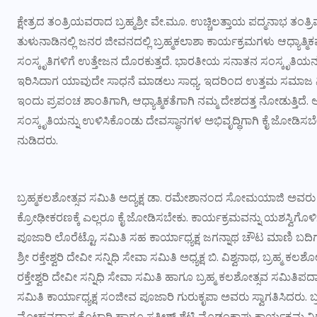
ಕ್ಷೇತ್ರದ ತಂತ್ರಿಯವರಾದ ಬ್ರಹ್ಮಶ್ರೀ ವೇ.ಮೂ. ಉಚ್ಚಿಲತ್ತಾಯ ಪದ್ಮನಾಭ ತಂತ
ತುಳುನಾಡಿನಲ್ಲಿ ಜನರ ಜೀವನದಲ್ಲಿ ಬ್ರಹ್ಮಕಲಾಶಾ ಕಾರ್ಯಕ್ರಮಗಳು ಆಧ್ಯಾತ್ಮಿಕವ
ಸಂಸ್ಕೃತಿಗಳಿಗೆ ಉತ್ತೇಜನ ದೊರಕುತ್ತದೆ. ಭಾರತೀಯ ಸನಾತನ ಸಂಸ್ಕೃತಿಯನ್ನ
ಇರಿಸಿದಾಗ ಯಾವುದೇ ಸಾಧನೆ ಮಾಡಲು ಸಾಧ್ಯ. ಇದರಿಂದ ಉತ್ತಮ ಸಮಾಜ ನಿ
ಇಂದು ಪ್ರಪಂಚ ಶಾಂತಿಗಾಗಿ, ಆಧ್ಯಾತ್ಮಿಕತೆಗಾಗಿ ನಮ್ಮ ದೇಶದತ್ತ ನೋಡುತ್
ಸಂಸ್ಕೃತಿಯನ್ನು ಉಳಿಸಿಕೊಂಡು ದೇವಸ್ಥಾನಗಳ ಅಭಿವೃದ್ಧಿಗಾಗಿ ಕೈ ಜೋಡಿ
ನುಡಿದರು.
ಬ್ರಹ್ಮಕಲಶೋತ್ಸವ ಸಮಿತಿ ಅದ್ಯಕ್ಷ ಡಾ. ರಮೇಶಾನಂದ ಸೋಮಯಾಜಿ ಅವರು ಅಧ್
ಕ್ರೋಢೀಕರಣಕ್ಕೆ ಎಲ್ಲರೂ ಕೈ ಜೋಡಿಸಬೇಕು. ಕಾರ್ಯಕ್ರಮವನ್ನು ಯಶಸ್ವಿ
ಪೂಜಾರಿ ಲೊರೆಟ್ಟೊ, ಸಮಿತಿ ಸಹ ಕಾರ್ಯಾಧ್ಯಕ್ಷ ಜಗನ್ನಾಥ ಚೌಟ ಮಾಣಿ ಬದಿಗ
ಶ್ರೀ ರಕ್ತೇಶ್ವರಿ ದೇವೀ ಸನ್ನಿಧಿ ಸೇವಾ ಸಮಿತಿ ಅಧ್ಯಕ್ಷ ಬಿ. ವಿಶ್ವನಾಥ, ಬ್ರಹ್ಮ 
ರಕ್ತೇಶ್ವರಿ ದೇವೀ ಸನ್ನಿಧಿ ಸೇವಾ ಸಮಿತಿ ಹಾಗೂ ಬ್ರಹ್ಮ ಕಲಶೋತ್ಸವ ಸಮಿತಿಪ
ಸಮಿತಿ ಕಾರ್ಯಾಧ್ಯಕ್ಷ ಸಂಜೀವ ಪೂಜಾರಿ ಗುರುಕೃಪಾ ಅವರು ಸ್ವಾಗತಿಸಿದರು. ಬ್
ಮೋಹನದಾಸ ಕೊಟ್ಟಾರಿ ಹಾಗೂ ಸತೀಶ್ ಶೆಟ್ಟಿ ಮೊಡಂಕಾಪು ಕಾರ್ಯಕ್ರಮ ನಿ