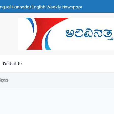
Weekly Newspaper | ಕರಾವಳಿ ಸುದ್ದಿ - ಅರವಿನತ್ತ ನಮ್ಮ ಚಿತ್ತ
Contact Us
ಅಪಘಾತ