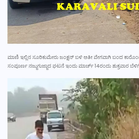
ಮಾಣಿ ಇಲ್ಲಿನ ಸೂರಿಕುಮೇರು ಜಂಕ್ಷನ್ ಬಳಿ ಅತೀ ವೇಗವಾಗಿ ಬಂದ ಕಾರೊಂದು
ಸಂಪೂರ್ಣ ನಜ್ಜುಗುಜ್ಜಾದ ಘಟನೆ ಇಂದು ಮಾರ್ಚ್ 14ರಂದು ಶುಕ್ರವಾರ ಬೆಳಿಗ್ಗೆ