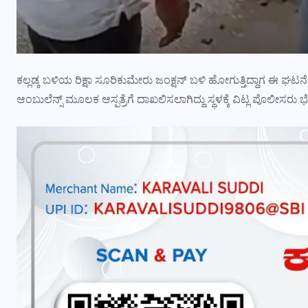
ಕಲ್ಲಡ್ಕ ಬಳಿಯ ರಿಕ್ಷಾ ಸೂರಿಕುಮೇರು ಜಂಕ್ಷನ್ ಬಳಿ ಹೋಗುತ್ತಿದ್ದಾಗ ಈ ಘಟನ
ಆಂಬುಲೆನ್ಸ್ ಮೂಲಕ ಆಸ್ಪತ್ರೆಗೆ ದಾಖಲಿಸಲಾಗಿದ್ದು ಸ್ಥಳಕ್ಕೆ ವಿಟ್ಲ ಪೊಲೀಸರು