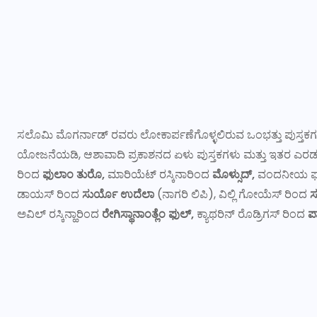
ಸಲೊಮಿ ಮೊಗರ್ನಾಡ್ ರವರು ಲೋಕಾರ್ಪಣೆಗೊಳ್ಳಲಿರುವ ಒಂಭತ್ತು ಪುಸ್ತಕಗ
ಯೋಜನೆಯಡಿ, ಆಶಾವಾದಿ ಪ್ರಕಾಶನದ ಏಳು ಪುಸ್ತಕಗಳು ಮತ್ತು ಇತರ ಎರಡು 
ರಿಂದ
ಫುಲಾಂ ತುರೊ,
ಮಾರಿಯೆಟ್‌ ರಸ್ಕಿನಾರಿಂದ
ಮೊಳ್ಸುದ್‌,
ವಂದನೀಯ ಫಾ
ಡಾಯಸ್ ರಿಂದ
ಸುರ್ಯೊ ಉದೆಲಾ
(ನಾಗರಿ ಲಿಪಿ), ವಿಲ್ಲಿ ಗೋಯೆಸ್‌ ರಿಂದ
ಸ
ಅವಿಲ್‌ ರಸ್ಕಿನ್ಹಾರಿಂದ
ರೇಗಿಸ್ಥಾನಾಂತ್ಲೆಂ ಫುಲ್‌,
ಕ್ಯಾಥರಿನ್‌ ರೊಡ್ರಿಗಸ್‌ ರಿಂದ
ಪ