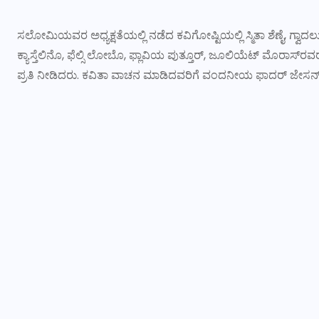
ಸಲೋಮಿಯವರ ಅಧ್ಯಕ್ಷತೆಯಲ್ಲಿ ನಡೆದ ಕವಿಗೋಷ್ಟಿಯಲ್ಲಿ ಸ್ಮಿತಾ ಶೆಣೈ, ಗ್ವಾದಲು
ಕ್ಯಾಸ್ತೆಲಿನೊ, ಫೆಲ್ಸಿ ಲೋಬೊ, ಫ್ಲಾವಿಯ ಪುತ್ತೂರ್‌, ಜೂಲಿಯೆಟ್‌ ಮೊರಾ
ಪ್ರತಿ ನೀಡಿದರು. ಕವಿತಾ ವಾಚನ ಮಾಡಿದವರಿಗೆ ವಂದನೀಯ ಫಾದರ್ ಜೇಸನ್‌ರ