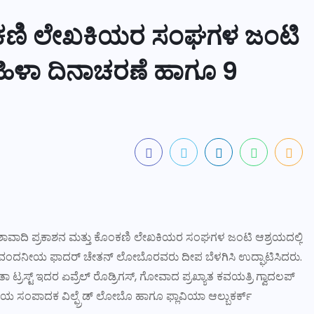
ೊಂಕಣಿ ಲೇಖಕಿಯರ ಸಂಘಗಳ ಜಂಟಿ
ಹಿಳಾ ದಿನಾಚರಣೆ ಹಾಗೂ 9
 ಆಶಾವಾದಿ ಪ್ರಕಾಶನ ಮತ್ತು ಕೊಂಕಣಿ ಲೇಖಕಿಯರ ಸಂಘಗಳ ಜಂಟಿ ಆಶ್ರಯದಲ್ಲಿ
್‌ನ ವಂದನೀಯ ಫಾದರ್ ಚೇತನ್‌ ಲೋಬೊರವರು ದೀಪ ಬೆಳಗಿಸಿ ಉದ್ಘಾಟಿಸಿದರು.
 ಟ್ರಸ್ಟ್ ಇದರ ಏವ್ರೆಲ್‌ ರೊಡ್ರಿಗಸ್‌, ಗೋವಾದ ಪ್ರಖ್ಯಾತ ಕವಯತ್ರಿ ಗ್ವಾದಲಪ್‌
ಯ ಸಂಪಾದಕ ವಿಲ್ಫ್ರೆಡ್‌ ಲೋಬೊ ಹಾಗೂ ಫ್ಲಾವಿಯಾ ಆಲ್ಬುಕರ್ಕ್‌