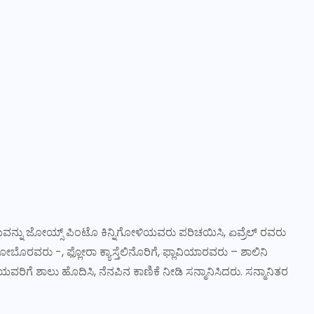
ರಿಚಯವನ್ನು ಜೋಯ್ಸ್‌ ಪಿಂಟೊ ಕಿನ್ನಿಗೋಳಿಯವರು ಪರಿಚಯಿಸಿ, ಏವ್ರೆಲ್‌ ರವರು
ಸಿ ಲೋಬೊರವರು -, ಫ್ಲೋರಾ ಕ್ಯಾಸ್ತೆಲಿನೊರಿಗೆ, ಫ್ಲಾವಿಯಾರವರು – ಶಾಲಿನಿ
ೆ ಶಾಲು ಹೊದಿಸಿ, ನೆನಪಿನ ಕಾಣಿಕೆ ನೀಡಿ ಸನ್ಮಾನಿಸಿದರು. ಸನ್ಮಾನಿತರ