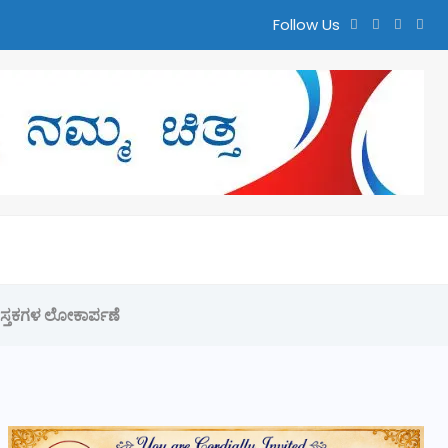
Follow Us
ತ
ಸ್ತಕಗಳ ಲೋಕಾರ್ಪಣೆ