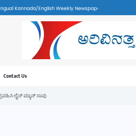
sh Weekly Newspaper | ಕರಾವಳಿ ಸುದ್ದಿ - ಅರವಿನತ್ತ ನಮ್ಮ ಚಿತ್ತ
Contact Us
ಪ್ರವಹಿಸಿ ಲೈನ್ ಮ್ಯಾನ್ ಸಾವು