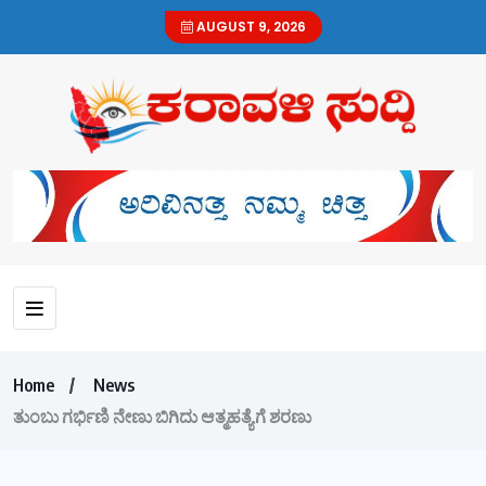
AUGUST 9, 2026
Home
News
ತುಂಬು ಗರ್ಭಿಣಿ ನೇಣು ಬಿಗಿದು ಆತ್ಮಹತ್ಯೆಗೆ ಶರಣು