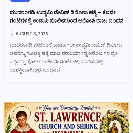
ಮುದರಂಗಡಿ ಉದ್ಯಮಿ ಡೇವಿಡ್ ಡಿಸೋಜ ಹತ್ಯೆ – ಕೆಲವೇ
ಗಂಟೆಗಳಲ್ಲಿ ಉಡುಪಿ ಪೊಲೀಸರಿಂದ ಆರೋಪಿ ರಾಜು ಬಂಧನ
AUGUST 8, 2026
ಮುದರಂಗಡಿ ಪೇಟೆಯಲ್ಲಿ ಹಾಡಹಗಲೇ ಉದ್ಯಮಿ ಡೇವಿಡ್ ಡಿಸೋಜ
ಅವರನ್ನು ಗುಂಡಿಕ್ಕಿ ಹತ್ಯೆ ಮಾಡಿ ಪರಾರಿಯಾಗಿದ್ದ ಆರೋಪಿಗಳ ಪೈಕಿ
ಒಬ್ಬನನ್ನು ಪೊಲೀಸರು ಕೆಲವೇ ಗಂಟೆಗಳಲ್ಲಿ ಬಂಧಿಸುವಲ್ಲಿ
ಯಶಸ್ವಿಯಾಗಿದ್ದಾರೆ. ಬಂಧನದ