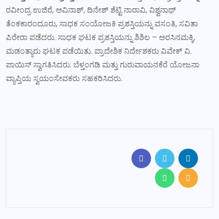
ರವೀಂದ್ರ ಉಜಿರೆ, ಅವಿನಾಶ್, ದಿನೇಶ್ ಶೆಟ್ಟಿ ನಾರಾವಿ, ವಿಶ್ವನಾಥ್
ತೆಂಕಕಾರಂದೂರು, ಸಾಧಕ ಸಂಯೋಜಕಿ ಪ್ರಶಸ್ತಿಯನ್ನು ವಸಂತಿ, ಸವಿತಾ
ಪಿರೇರಾ ಪಡೆದರು. ಸಾಧಕ ಘಟಕ ಪ್ರಶಸ್ತಿಯನ್ನು ಶಿಶಿಲ – ಅರಸಿನಮಕ್ಕಿ,
ಮಡಂತ್ಯಾರು ಘಟಕ ಪಡೆಯಿತು. ಪ್ರಾದೇಶಿಕ ನಿರ್ದೇಶಕರು ವಿವೇಕ್ ವಿ.
ಪಾಯಿಸ್ ಸ್ವಾಗತಿಸಿದರು. ಬೆಳ್ತಂಗಡಿ ಮತ್ತು ಗುರುವಾಯನಕೆರೆ ಯೋಜನಾ
ವ್ಯಾಪ್ತಿಯ ಸ್ವಯಂಸೇವಕರು ಸಹಕರಿಸಿದರು.