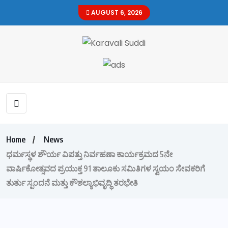
AUGUST 6, 2026
Home
News
ಧರ್ಮಸ್ಥಳ ಶೌರ್ಯ ವಿಪತ್ತು ನಿರ್ವಹಣಾ ಕಾರ್ಯಕ್ರಮದ 5ನೇ
ವಾರ್ಷಿಕೋತ್ಸವದ ಪ್ರಯುಕ್ತ 91 ತಾಲೂಕು ಸಮಿತಿಗಳ ಸ್ವಯಂ ಸೇವಕರಿಗೆ
ತುರ್ತು ಸ್ಪಂದನೆ ಮತ್ತು ಕೌಶಲ್ಯಾಭಿವೃದ್ಧಿ ತರಭೇತಿ