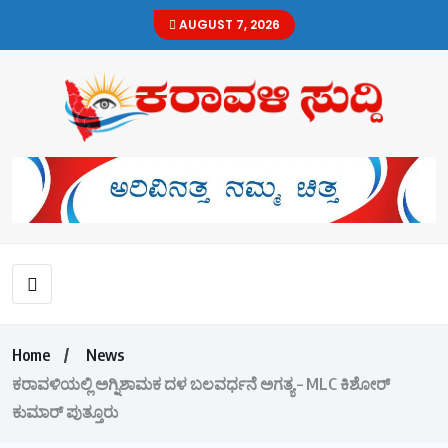
AUGUST 7, 2026
Home
News
ಕರಾವಳಿಯಲ್ಲಿ ಅಗ್ನಿಶಾಮಕ ದಳ ಬಲವರ್ಧನೆ ಅಗತ್ಯ – MLC ಕಿಶೋರ್
ಕುಮಾರ್ ಪುತ್ತೂರು