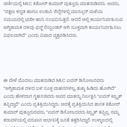
ಚರ್ಚೆಯಲ್ಲಿ MLC ಕಿಶೋರ್ ಕುಮಾರ್ ಪುತ್ತೂರು ಮಾತನಾಡಿದರು. ಅವರು,
“ದಕ್ಷಿಣ ಕನ್ನಡ ಹಾಗೂ ಉಡುಪಿ ಜಿಲ್ಲೆಗಳಲ್ಲಿ ಮಾನ್ಸೂನ್ ಮಳೆಯ
ಸಮಯದಲ್ಲಿ ಭಾರೀ ಹಾನಿ ಸಂಭವಿಸುತ್ತಿದೆ. ಆದರೆ ಅಲ್ಲಿ ಕಾರ್ಯನಿರ್ವಹಿಸುವ
ಅಗ್ನಿಶಾಮಕ ದಳವು ಫಸ್ಟ್ ರೆಸ್ಪಾಂಡರ್ ಆಗಿ ಸೂಕ್ತವಾಗಿ ಕಾರ್ಯನಿರ್ವಹಿಸಲು
ವಿಫಲವಾಗಿದೆ” ಎಂದು ವಿಷಾದ ವ್ಯಕ್ತಪಡಿಸಿದರು.
ಈ ವೇಳೆ ಮೊದಲು ಮಾತನಾಡಿದ MLC ಐವನ್ ಡಿಸೋಜರವರು
“ಅಗ್ನಿಶಾಮಕ ದಳದ ಬಳಿ ಸೂಕ್ತ ವಾಹನಗಳಿಲ್ಲ, ತುಕ್ಕು ಹಿಡಿದು ಹೋಗಿದೆ”
ಎಂದು ಹೇಳಿದಾಗ ಗೃಹಸಚಿವರು ಅವರ ಮಾತನ್ನು ನಿರ್ಲಕ್ಷಿಸಿ “ಐವನ್ ಟ್ರ್ಯಾಕ್
ತಪ್ಪಿದ್ದಾರೆ” ಎಂದು ಪ್ರತಿಕ್ರಿಯಿಸಿದ್ದರು. ಅದಕ್ಕೆ ಪ್ರತಿಕ್ರಿಯಿಸಿದ ಶಾಸಕ ಕಿಶೋರ್
ಕುಮಾರ್ ಪುತ್ತೂರುರವರು, “ಐವನ್ ಡಿಸೋಜರವರು ಟ್ರ್ಯಾಕ್ ತಪ್ಪಿಲ್ಲ. ನಮ್ಮ
ಕರಾವಳಿಯಲ್ಲಿ ವರುಣನ ಆರ್ಭಟಕ್ಕೆ ಜನತೆ ತತ್ತರಿಸಿದ್ದಾರೆ. ಉಳ್ಳಾಲದಲ್ಲಿ