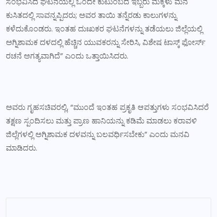
ಸಂಭವಿಸಿದ ಘಟನೆಯಲ್ಲಿ ಒಂದೇ ಕುಟುಂಬದ ಇಬ್ಬರು ಮಕ್ಕಳು ಮನೆ
ಕುಸಿತದಲ್ಲಿ ಸಾವನ್ನಪ್ಪಿದರು; ಅವರ ತಾಯಿ ತನ್ನೆರಡು ಕಾಲುಗಳನ್ನು
ಕಳೆದುಕೊಂಡರು. ಇಂತಹ ದುಃಖಕರ ಘಟನೆಗಳನ್ನು ತಡೆಯಲು ಜಿಲ್ಲೆಯಲ್ಲಿ
ಅಗ್ನಿಶಾಮಕ ದಳದಲ್ಲಿ ಹೆಚ್ಚಿನ ಯುವಕರನ್ನು ಸೇರಿಸಿ, ವಿಶೇಷ ಟಾಸ್ಕ್ ಫೋರ್ಸ್
ರಚನೆ ಅಗತ್ಯವಾಗಿದೆ” ಎಂದು ಒತ್ತಾಯಿಸಿದರು.
ಅವರು ಗೃಹಸಚಿವರಲ್ಲಿ, “ಮುಂದೆ ಇಂತಹ ಪ್ರಕೃತಿ ಆಪತ್ತುಗಳು ಸಂಭವಿಸಿದರೆ
ತಕ್ಷಣ ಸ್ಪಂದಿಸಲು ಮತ್ತು ಪ್ರಾಣ ಹಾನಿಯನ್ನು ಕಡಿಮೆ ಮಾಡಲು ಕರಾವಳಿ
ಜಿಲ್ಲೆಗಳಲ್ಲಿ ಅಗ್ನಿಶಾಮಕ ದಳವನ್ನು ಬಲವರ್ಧಿಸಬೇಕು” ಎಂದು ಮನವಿ
ಮಾಡಿದರು.