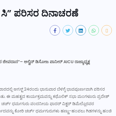
ೊ ಸಿ” ಪರಿಸರ ದಿನಾಚರಣೆ
ಡುವ ಜೀವದಾನ
”
– ಆಲ್ವಿ
ನ್ ಡಿಸೋಜ ಪಾನೀರ್ AICU ರಾಜ್ಯಾಧ್ಯಕ್ಷ
ಠಾರದಲ್ಲಿ ಆಗಸ್ಟ್ 24ರಂದು ಭಾನುವಾರ ಬೆಳಿಗ್ಗೆ ಭಾವಪೂರ್ಣವಾಗಿ ಪರಿಸರ
ಯಿತು. ಈ ಮಹತ್ವದ ಕಾರ್ಯಕ್ರಮವನ್ನು ಕಥೊಲಿಕ್ ಸಭಾ ಮಂಗಳೂರು ಪ್ರದೇಶ್
. ಚರ್ಚ್ ಧರ್ಮಗುರು ವಂದನೀಯ ಫಾದರ್ ವಿಕ್ಟರ್ ಡಿಮೆಲ್ಲೊರವರ
ವಾದವನ್ನು ಕೋರಿ ಚರ್ಚ್ ಧರ್ಮಗುರುಗಳು ಹಣ್ಣು–ಹಂಪಲು ಗಿಡಗಳನ್ನು ಹಂಚಿ