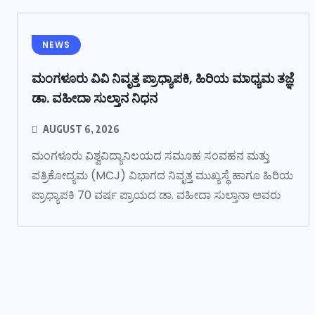
NEWS
ಮಂಗಳೂರು ವಿವಿ ನಿವೃತ್ತ ಪ್ರಾಧ್ಯಾಪಕಿ, ಹಿರಿಯ ಮಾಧ್ಯಮ ತಜ್ಞೆ
ಡಾ. ವಹೀದಾ ಸುಲ್ತಾನ ನಿಧನ
AUGUST 6, 2026
ಮಂಗಳೂರು ವಿಶ್ವವಿದ್ಯಾನಿಲಯದ ಸಮೂಹ ಸಂವಹನ ಮತ್ತು
ಪತ್ರಿಕೋದ್ಯಮ (MCJ) ವಿಭಾಗದ ನಿವೃತ್ತ ಮುಖ್ಯಸ್ಥೆ ಹಾಗೂ ಹಿರಿಯ
ಪ್ರಾಧ್ಯಾಪಕಿ 70 ವರ್ಷ ಪ್ರಾಯದ ಡಾ. ವಹೀದಾ ಸುಲ್ತಾನಾ ಅವರು