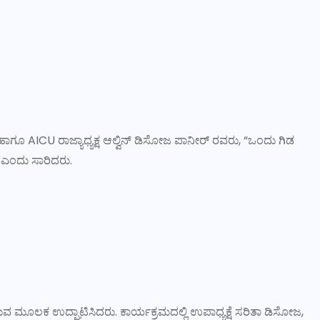
ಾಗೂ AICU ರಾಜ್ಯಾಧ್ಯಕ್ಷ ಆಲ್ವಿನ್ ಡಿಸೋಜ ಪಾನೀರ್ ರವರು, “ಒಂದು ಗಿಡ
” ಎಂದು ಸಾರಿದರು.
ುವ ಮೂಲಕ ಉದ್ಘಾಟಿಸಿದರು. ಕಾರ್ಯಕ್ರಮದಲ್ಲಿ ಉಪಾಧ್ಯಕ್ಷೆ ಸರಿತಾ ಡಿಸೋಜ,