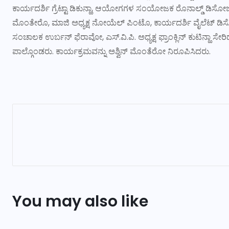
ಕಾರ್ಯದರ್ಶಿ ಗ್ರೆಟ್ಟಾ ಡಿಕುನ್ಹಾ, ಆಯೋಗಗಳ ಸಂಯೋಜಕ ರೊನಾಲ್ಡ್ ಡಿಸೋಜ,
ಮೊಂತೇರೊ, ಮಾಜಿ ಅಧ್ಯಕ್ಷ ನೋಯೆಲ್ ಪಿಂಟೊ, ಕಾರ್ಯದರ್ಶಿ ವೈಲೆಟ್
ಸಂಚಾಲಕ ಉರ್ಬನ್ ಫೆರಾವೋ, ಎಸ್.ವಿ.ಪಿ. ಅಧ್ಯಕ್ಷ ಫ್ರಾಂಕ್ಲಿನ್ ಕುಟಿನ್ಹಾ ಸ
ಪಾಲ್ಗೊಂಡರು. ಕಾರ್ಯಕ್ರಮವನ್ನು ಅಶ್ವಿನ್ ಮೊಂತೆರೋ ನಿರೂಪಿಸಿದರು.
You may also like