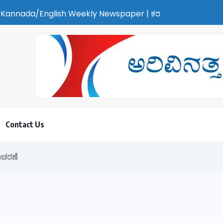
ish Weekly Newspaper | ಕರಾವಳಿ ಸುದ್ದಿ - ಅರವಿನತ್ತ ನಮ್ಮ ಚಿತ್ತ
Contact Us
ನಾಚರಣೆ