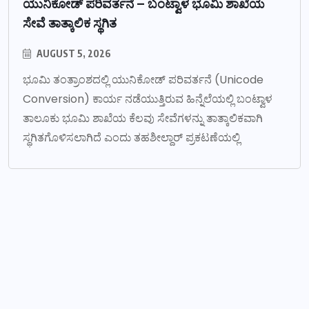
ಯುನಿಕೋಡ್ ಪರಿವರ್ತನೆ – ಬಂಟ್ವಾಳ ಭೂಮಿ ಶಾಖೆಯ
ಸೇವೆ ತಾತ್ಕಾಲಿಕ ಸ್ಥಗಿತ
AUGUST 5, 2026
ಭೂಮಿ ತಂತ್ರಾಂಶದಲ್ಲಿ ಯುನಿಕೋಡ್ ಪರಿವರ್ತನೆ (Unicode
Conversion) ಕಾರ್ಯ ನಡೆಯುತ್ತಿರುವ ಹಿನ್ನೆಲೆಯಲ್ಲಿ ಬಂಟ್ವಾಳ
ತಾಲೂಕು ಭೂಮಿ ಶಾಖೆಯ ಕೆಲವು ಸೇವೆಗಳನ್ನು ತಾತ್ಕಾಲಿಕವಾಗಿ
ಸ್ಥಗಿತಗೊಳಿಸಲಾಗಿದೆ ಎಂದು ತಹಶೀಲ್ದಾರ್ ಪ್ರಕಟಣೆಯಲ್ಲಿ