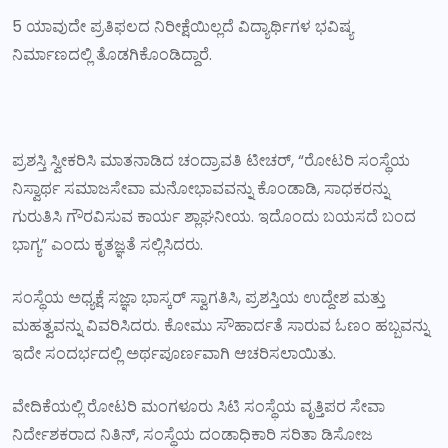
5 ಯಾವುದೇ ಪ್ರತಿಫಲದ ನಿರೀಕ್ಷೆಯಿಲ್ಲದೆ ವಿದ್ಯಾರ್ಥಿಗಳ ಭವಿಷ್ಯ
ನಿರ್ಮಾಣದಲ್ಲಿ ತೊಡಗಿಕೊಂಡಿದ್ದಾರೆ.
ಪ್ರಶಸ್ತಿ ಸ್ವೀಕರಿಸಿ ಮಾತನಾಡಿದ ಚಂದ್ರಾವತಿ ಟೀಚರ್, “ರೋಟರಿ ಸಂಸ್ಥೆಯ
ನಿಸ್ವಾರ್ಥ ಸಮಾಜಸೇವಾ ಮನೋಭಾವವನ್ನು ಕೊಂಡಾಡಿ, ಸಾಧಕರನ್ನು
ಗುರುತಿಸಿ ಗೌರವಿಸುವ ಕಾರ್ಯ ಶ್ಲಾಘನೀಯ. ಇದೊಂದು ಬಯಸದೆ ಬಂದ
ಭಾಗ್ಯ” ಎಂದು ಕೃತಜ್ಞತೆ ಸಲ್ಲಿಸಿದರು.
ಸಂಸ್ಥೆಯ ಅಧ್ಯಕ್ಷೆ ಸಜ್ಞಾ ಭಾಸ್ಕರ್ ಸ್ವಾಗತಿಸಿ, ಪ್ರಶಸ್ತಿಯ ಉದ್ದೇಶ ಮತ್ತು
ಮಹತ್ವವನ್ನು ವಿವರಿಸಿದರು. ಕೋಮು ಸೌಹಾರ್ದತೆ ಸಾರುವ ಓಣಂ ಹಬ್ಬವನ್ನು
ಇದೇ ಸಂದರ್ಭದಲ್ಲಿ ಅರ್ಥಪೂರ್ಣವಾಗಿ ಆಚರಿಸಲಾಯಿತು.
ವೇದಿಕೆಯಲ್ಲಿ ರೋಟರಿ ಮಂಗಳೂರು ಸಿಟಿ ಸಂಸ್ಥೆಯ ವೃತ್ತಿಪರ ಸೇವಾ
ನಿರ್ದೇಶಕರಾದ ನಿತಿನ್, ಸಂಸ್ಥೆಯ ದಂಡಾಧಿಕಾರಿ ಸರಿತಾ ಡಿಸೋಜ