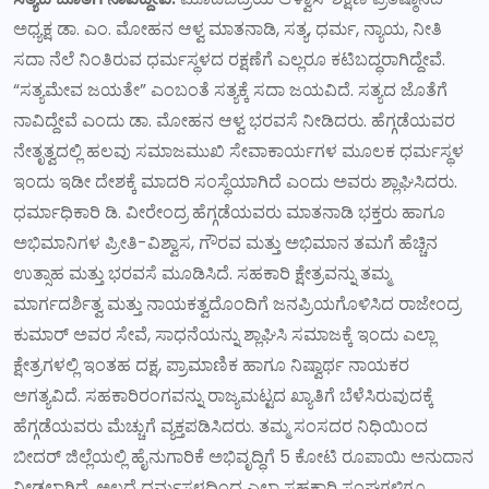
ಅಧ್ಯಕ್ಷ ಡಾ. ಎಂ. ಮೋಹನ ಆಳ್ವ ಮಾತನಾಡಿ, ಸತ್ಯ, ಧರ್ಮ, ನ್ಯಾಯ, ನೀತಿ
ಸದಾ ನೆಲೆ ನಿಂತಿರುವ ಧರ್ಮಸ್ಥಳದ ರಕ್ಷಣೆಗೆ ಎಲ್ಲರೂ ಕಟಿಬದ್ಧರಾಗಿದ್ದೇವೆ.
“ಸತ್ಯಮೇವ ಜಯತೇ” ಎಂಬಂತೆ ಸತ್ಯಕ್ಕೆ ಸದಾ ಜಯವಿದೆ. ಸತ್ಯದ ಜೊತೆಗೆ
ನಾವಿದ್ದೇವೆ ಎಂದು ಡಾ. ಮೋಹನ ಆಳ್ವ ಭರವಸೆ ನೀಡಿದರು. ಹೆಗ್ಗಡೆಯವರ
ನೇತೃತ್ವದಲ್ಲಿ ಹಲವು ಸಮಾಜಮುಖಿ ಸೇವಾಕಾರ್ಯಗಳ ಮೂಲಕ ಧರ್ಮಸ್ಥಳ
ಇಂದು ಇಡೀ ದೇಶಕ್ಕೆ ಮಾದರಿ ಸಂಸ್ಥೆಯಾಗಿದೆ ಎಂದು ಅವರು ಶ್ಲಾಘಿಸಿದರು.
ಧರ್ಮಾಧಿಕಾರಿ ಡಿ. ವೀರೇಂದ್ರ ಹೆಗ್ಗಡೆಯವರು ಮಾತನಾಡಿ ಭಕ್ತರು ಹಾಗೂ
ಅಭಿಮಾನಿಗಳ ಪ್ರೀತಿ-ವಿಶ್ವಾಸ, ಗೌರವ ಮತ್ತು ಅಭಿಮಾನ ತಮಗೆ ಹೆಚ್ಚಿನ
ಉತ್ಸಾಹ ಮತ್ತು ಭರವಸೆ ಮೂಡಿಸಿದೆ. ಸಹಕಾರಿ ಕ್ಷೇತ್ರವನ್ನು ತಮ್ಮ
ಮಾರ್ಗದರ್ಶಿತ್ವ ಮತ್ತು ನಾಯಕತ್ವದೊಂದಿಗೆ ಜನಪ್ರಿಯಗೊಳಿಸಿದ ರಾಜೇಂದ್ರ
ಕುಮಾರ್ ಅವರ ಸೇವೆ, ಸಾಧನೆಯನ್ನು ಶ್ಲಾಘಿಸಿ ಸಮಾಜಕ್ಕೆ ಇಂದು ಎಲ್ಲಾ
ಕ್ಷೇತ್ರಗಳಲ್ಲಿ ಇಂತಹ ದಕ್ಷ, ಪ್ರಾಮಾಣಿಕ ಹಾಗೂ ನಿಷ್ವಾರ್ಥ ನಾಯಕರ
ಅಗತ್ಯವಿದೆ. ಸಹಕಾರಿರಂಗವನ್ನು ರಾಜ್ಯಮಟ್ಟದ ಖ್ಯಾತಿಗೆ ಬೆಳೆಸಿರುವುದಕ್ಕೆ
ಹೆಗ್ಗಡೆಯವರು ಮೆಚ್ಚುಗೆ ವ್ಯಕ್ತಪಡಿಸಿದರು. ತಮ್ಮ ಸಂಸದರ ನಿಧಿಯಿಂದ
ಬೀದರ್ ಜಿಲ್ಲೆಯಲ್ಲಿ ಹೈನುಗಾರಿಕೆ ಅಭಿವೃದ್ಧಿಗೆ 5 ಕೋಟಿ ರೂಪಾಯಿ ಅನುದಾನ
ನೀಡಲಾಗಿದೆ. ಅಲ್ಲದೆ ಧರ್ಮಸ್ಥಳದಿಂದ ಎಲ್ಲಾ ಸಹಕಾರಿ ಸಂಘಗಳಿಗೂ