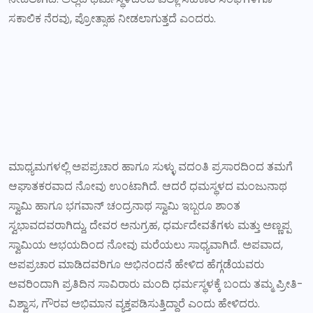
ಸಕಾಲಿಕ ನೆರವು, ಪ್ರೋತ್ಸಾಹ ನೀಡಲಾಗುತ್ತದೆ ಎಂದರು.
ಮಾಧ್ಯಮಗಳಲ್ಲಿ ಅಪಪ್ರಚಾರ ಹಾಗೂ ಸುಳ್ಳು ವದಂತಿ ಪ್ರಸಾರದಿಂದ ತಮಗೆ
ಆಘಾತಕರವಾದ ನೋವು ಉಂಟಾಗಿದೆ. ಆದರೆ ಧಮಸ್ಥಳದ ಮಂಜುನಾಥ
ಸ್ವಾಮಿ ಹಾಗೂ ಭಗವಾನ್ ಚಂದ್ರನಾಥ ಸ್ವಾಮಿ ಇಬ್ಬರೂ ಶಾಂತ
ಸ್ವಭಾವದವರಾಗಿದ್ದು, ದೇವರ ಅನುಗ್ರಹ, ಧರ್ಮದೇವತೆಗಳು ಮತ್ತು ಅಣ್ಣಪ್ಪ
ಸ್ವಾಮಿಯ ಅಭಯದಿಂದ ನೋವು ಮರೆಯಲು ಸಾಧ್ಯವಾಗಿದೆ. ಅಪವಾದ,
ಅಪಪ್ರಚಾರ ಮಾಡಿದವರಿಗೂ ಅಭಿನಂದನೆ ಹೇಳಿದ ಹೆಗ್ಗಡೆಯವರು
ಅವರಿಂದಾಗಿ ಪ್ರತಿದಿನ ಸಾವಿರಾರು ಮಂದಿ ಧರ್ಮಸ್ಥಳಕ್ಕೆ ಬಂದು ತಮ್ಮ ಪ್ರೀತಿ-
ವಿಶ್ವಾಸ, ಗೌರವ ಅಭಿಮಾನ ವ್ಯಕ್ತಪಡಿಸುತ್ತಿದ್ದಾರೆ ಎಂದು ಹೇಳಿದರು.