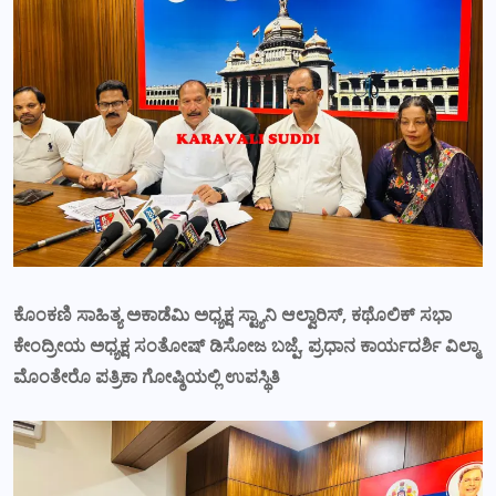
ಕೊಂಕಣಿ ಸಾಹಿತ್ಯ ಅಕಾಡೆಮಿ ಅಧ್ಯಕ್ಷ ಸ್ಟ್ಯಾನಿ ಆಲ್ವಾರಿಸ್, ಕಥೊಲಿಕ್ ಸಭಾ
ಕೇಂದ್ರೀಯ ಅಧ್ಯಕ್ಷ ಸಂತೋಷ್ ಡಿಸೋಜ ಬಜ್ಪೆ, ಪ್ರಧಾನ ಕಾರ್ಯದರ್ಶಿ ವಿಲ್ಮಾ
ಮೊಂತೇರೊ ಪತ್ರಿಕಾ ಗೋಷ್ಠಿಯಲ್ಲಿ ಉಪಸ್ಥಿತಿ