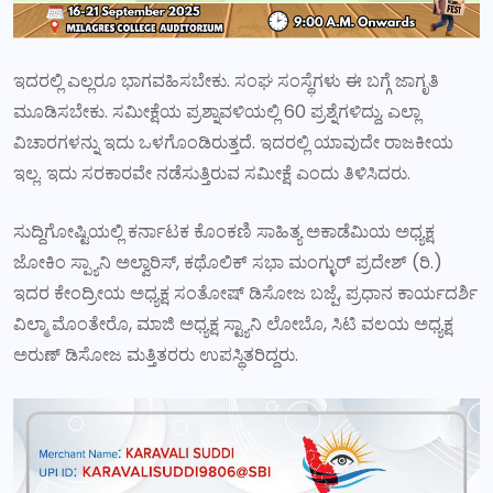
ಇದರಲ್ಲಿ ಎಲ್ಲರೂ ಭಾಗವಹಿಸಬೇಕು. ಸಂಘ ಸಂಸ್ಥೆಗಳು ಈ ಬಗ್ಗೆ ಜಾಗೃತಿ
ಮೂಡಿಸಬೇಕು. ಸಮೀಕ್ಷೆಯ ಪ್ರಶ್ನಾವಳಿಯಲ್ಲಿ 60 ಪ್ರಶ್ನೆಗಳಿದ್ದು, ಎಲ್ಲಾ
ವಿಚಾರಗಳನ್ನು ಇದು ಒಳಗೊಂಡಿರುತ್ತದೆ. ಇದರಲ್ಲಿ ಯಾವುದೇ ರಾಜಕೀಯ
ಇಲ್ಲ. ಇದು ಸರಕಾರವೇ ನಡೆಸುತ್ತಿರುವ ಸಮೀಕ್ಷೆ ಎಂದು ತಿಳಿಸಿದರು.
ಸುದ್ದಿಗೋಷ್ಟಿಯಲ್ಲಿ ಕರ್ನಾಟಕ ಕೊಂಕಣಿ ಸಾಹಿತ್ಯ ಅಕಾಡೆಮಿಯ ಅಧ್ಯಕ್ಷ
ಜೋಕಿಂ ಸ್ಪ್ಯಾನಿ ಅಲ್ವಾರಿಸ್, ಕಥೊಲಿಕ್ ಸಭಾ ಮಂಗ್ಳುರ್ ಪ್ರದೇಶ್ (ರಿ.)
ಇದರ ಕೇಂದ್ರೀಯ ಅಧ್ಯಕ್ಷ ಸಂತೋಷ್‌ ಡಿಸೋಜ ಬಜ್ಪೆ, ಪ್ರಧಾನ ಕಾರ್ಯದರ್ಶಿ
ವಿಲ್ಮಾ ಮೊಂತೇರೊ, ಮಾಜಿ ಅಧ್ಯಕ್ಷ ಸ್ಟ್ಯಾನಿ ಲೋಬೊ, ಸಿಟಿ ವಲಯ ಅಧ್ಯಕ್ಷ
ಅರುಣ್ ಡಿಸೋಜ ಮತ್ತಿತರರು ಉಪಸ್ಥಿತರಿದ್ದರು.