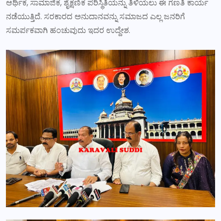
ಆರ್ಥಿಕ, ಸಾಮಾಜಿಕ, ಶೈಕ್ಷಣಿಕ ಪರಿಸ್ಥಿತಿಯನ್ನು ತಿಳಿಯಲು ಈ ಗಣತಿ ಕಾರ್ಯ
ನಡೆಯುತ್ತಿದೆ. ಸರಕಾರದ ಅನುದಾನವನ್ನು ಸಮಾಜದ ಎಲ್ಲ ಜನರಿಗೆ
ಸಮರ್ಪಕವಾಗಿ ಹಂಚುವುದು ಇದರ ಉದ್ದೇಶ.