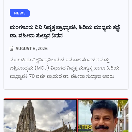
NEWS
ಮಂಗಳೂರು ವಿವಿ ನಿವೃತ್ತ ಪ್ರಾಧ್ಯಾಪಕಿ, ಹಿರಿಯ ಮಾಧ್ಯಮ ತಜ್ಞೆ
ಡಾ. ವಹೀದಾ ಸುಲ್ತಾನ ನಿಧನ
AUGUST 6, 2026
ಮಂಗಳೂರು ವಿಶ್ವವಿದ್ಯಾನಿಲಯದ ಸಮೂಹ ಸಂವಹನ ಮತ್ತು
ಪತ್ರಿಕೋದ್ಯಮ (MCJ) ವಿಭಾಗದ ನಿವೃತ್ತ ಮುಖ್ಯಸ್ಥೆ ಹಾಗೂ ಹಿರಿಯ
ಪ್ರಾಧ್ಯಾಪಕಿ 70 ವರ್ಷ ಪ್ರಾಯದ ಡಾ. ವಹೀದಾ ಸುಲ್ತಾನಾ ಅವರು