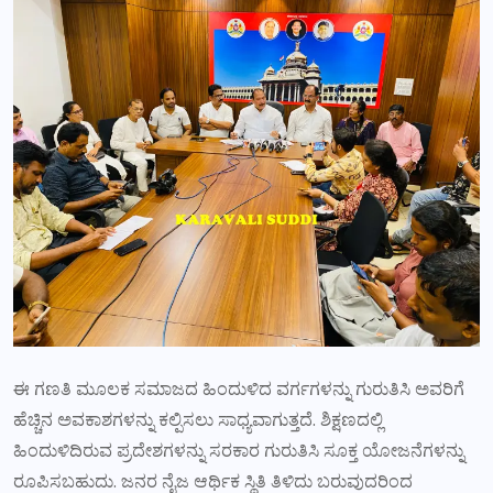
ಈ ಗಣತಿ ಮೂಲಕ ಸಮಾಜದ ಹಿಂದುಳಿದ ವರ್ಗಗಳನ್ನು ಗುರುತಿಸಿ ಅವರಿಗೆ
ಹೆಚ್ಚಿನ ಅವಕಾಶಗಳನ್ನು ಕಲ್ಪಿಸಲು ಸಾಧ್ಯವಾಗುತ್ತದೆ. ಶಿಕ್ಷಣದಲ್ಲಿ
ಹಿಂದುಳಿದಿರುವ ಪ್ರದೇಶಗಳನ್ನು ಸರಕಾರ ಗುರುತಿಸಿ ಸೂಕ್ತ ಯೋಜನೆಗಳನ್ನು
ರೂಪಿಸಬಹುದು. ಜನರ ನೈಜ ಆರ್ಥಿಕ ಸ್ಥಿತಿ ತಿಳಿದು ಬರುವುದರಿಂದ