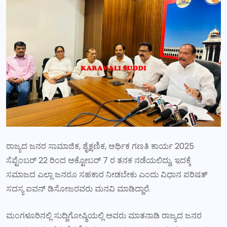
ರಾಜ್ಯದ ಜನರ ಸಾಮಾಜಿಕ, ಶೈಕ್ಷಣಿಕ, ಆರ್ಥಿಕ ಗಣತಿ ಕಾರ್ಯ 2025
ಸೆಪ್ಟೆಂಬರ್ 22 ರಿಂದ ಅಕ್ಟೋಬರ್ 7 ರ ತನಕ ನಡೆಯಲಿದ್ದು, ಇದಕ್ಕೆ
ಸಮಾಜದ ಎಲ್ಲಾ ಜನರೂ ಸಹಕಾರ ನೀಡಬೇಕು ಎಂದು ವಿಧಾನ ಪರಿಷತ್‌
ಸದಸ್ಯ ಐವನ್ ಡಿಸೋಜರವರು ಮನವಿ ಮಾಡಿದ್ದಾರೆ.
ಮಂಗಳೂರಿನಲ್ಲಿ ಸುದ್ದಿಗೋಷ್ಠಿಯಲ್ಲಿ ಅವರು ಮಾತನಾಡಿ ರಾಜ್ಯದ ಜನರ