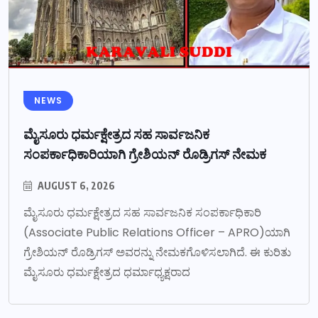
NEWS
ಮೈಸೂರು ಧರ್ಮಕ್ಷೇತ್ರದ ಸಹ ಸಾರ್ವಜನಿಕ
ಸಂಪರ್ಕಾಧಿಕಾರಿಯಾಗಿ ಗ್ರೇಶಿಯನ್ ರೊಡ್ರಿಗಸ್ ನೇಮಕ
AUGUST 6, 2026
ಮೈಸೂರು ಧರ್ಮಕ್ಷೇತ್ರದ ಸಹ ಸಾರ್ವಜನಿಕ ಸಂಪರ್ಕಾಧಿಕಾರಿ
(Associate Public Relations Officer – APRO)ಯಾಗಿ
ಗ್ರೇಶಿಯನ್ ರೊಡ್ರಿಗಸ್ ಅವರನ್ನು ನೇಮಕಗೊಳಿಸಲಾಗಿದೆ. ಈ ಕುರಿತು
ಮೈಸೂರು ಧರ್ಮಕ್ಷೇತ್ರದ ಧರ್ಮಾಧ್ಯಕ್ಷರಾದ