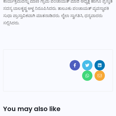
ಕಾರ್ಯಕ್ರಮವನ್ನು ಮಾಣಿ ಗ್ರಾಮ ಪಂಚಾಯತ್ ಮಾಜಿ ಅಧ್ಯಕ್ಷ ಹಾಗೂ ಪ್ರಸ್ತುತ
ಸದಸ್ಯ ಬಾಲಕೃಷ್ಣ ಆಳ್ವ ನಿರೂಪಿಸಿದರು. ತಾಲೂಕು ಪಂಚಾಯತ್ ವ್ಯವಸ್ಥಾಪಕಿ
ಸುಧಾ ಪ್ರಾಸ್ತಾವಿಕವಾಗಿ ಮಾತನಾಡಿದರು. ಲೈಲಾ ಸ್ವಾಗತಿಸಿ, ಧನ್ಯವಾದರು
ಸಲ್ಲಿಸಿದರು.
You may also like