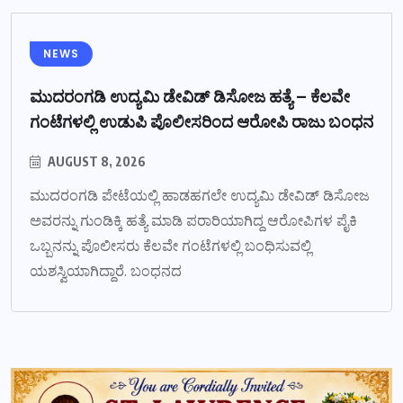
NEWS
ಮುದರಂಗಡಿ ಉದ್ಯಮಿ ಡೇವಿಡ್ ಡಿಸೋಜ ಹತ್ಯೆ – ಕೆಲವೇ
ಗಂಟೆಗಳಲ್ಲಿ ಉಡುಪಿ ಪೊಲೀಸರಿಂದ ಆರೋಪಿ ರಾಜು ಬಂಧನ
AUGUST 8, 2026
ಮುದರಂಗಡಿ ಪೇಟೆಯಲ್ಲಿ ಹಾಡಹಗಲೇ ಉದ್ಯಮಿ ಡೇವಿಡ್ ಡಿಸೋಜ
ಅವರನ್ನು ಗುಂಡಿಕ್ಕಿ ಹತ್ಯೆ ಮಾಡಿ ಪರಾರಿಯಾಗಿದ್ದ ಆರೋಪಿಗಳ ಪೈಕಿ
ಒಬ್ಬನನ್ನು ಪೊಲೀಸರು ಕೆಲವೇ ಗಂಟೆಗಳಲ್ಲಿ ಬಂಧಿಸುವಲ್ಲಿ
ಯಶಸ್ವಿಯಾಗಿದ್ದಾರೆ. ಬಂಧನದ