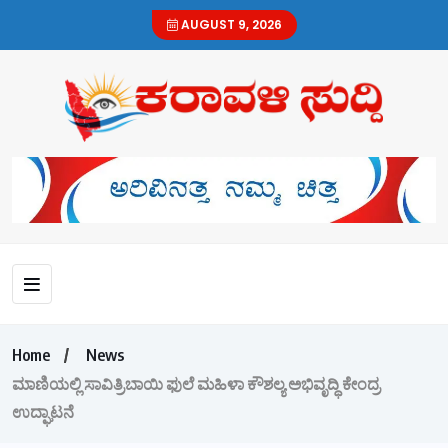
AUGUST 9, 2026
Home
News
ಮಾಣಿಯಲ್ಲಿ ಸಾವಿತ್ರಿಬಾಯಿ ಫುಲೆ ಮಹಿಳಾ ಕೌಶಲ್ಯ ಅಭಿವೃದ್ಧಿ ಕೇಂದ್ರ
ಉದ್ಘಾಟನೆ