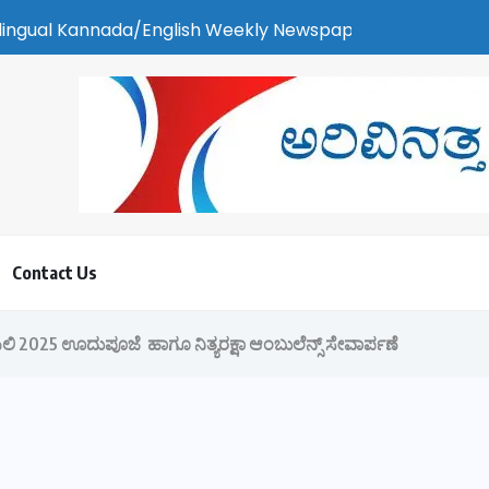
h Weekly Newspaper | ಕರಾವಳಿ ಸುದ್ದಿ - ಅರವಿನತ್ತ ನಮ್ಮ ಚಿತ್ತ
Contact Us
ಕದ ಪಿಲಿ 2025 ಊದುಪೂಜೆ ಹಾಗೂ ನಿತ್ಯರಕ್ಷಾ ಆಂಬುಲೆನ್ಸ್ ಸೇವಾರ್ಪಣೆ