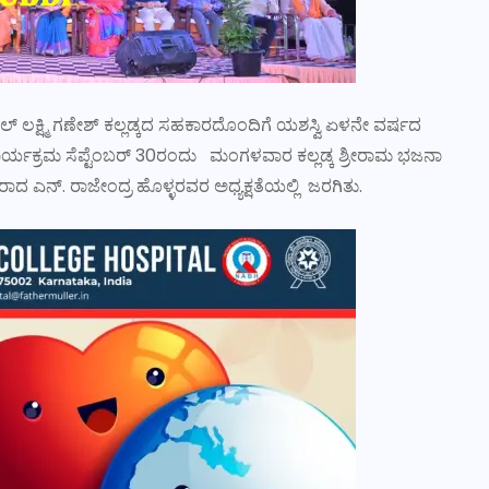
ೋಟೆಲ್ ಲಕ್ಷ್ಮಿ ಗಣೇಶ್ ಕಲ್ಲಡ್ಕದ ಸಹಕಾರದೊಂದಿಗೆ ಯಶಸ್ವಿ ಏಳನೇ ವರ್ಷದ
ಯಕ್ರಮ ಸೆಪ್ಟೆಂಬರ್ 30ರಂದು ಮಂಗಳವಾರ ಕಲ್ಲಡ್ಕ ಶ್ರೀರಾಮ ಭಜನಾ
ರಾದ ಎನ್. ರಾಜೇಂದ್ರ ಹೊಳ್ಳರವರ ಅಧ್ಯಕ್ಷತೆಯಲ್ಲಿ ಜರಗಿತು.