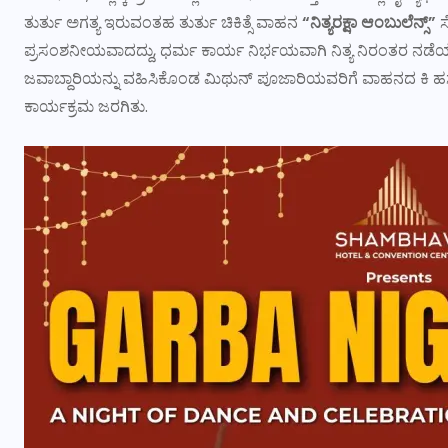
ತುರ್ತು ಅಗತ್ಯ ಇರುವಂತಹ ತುರ್ತು ಚಿಕಿತ್ಸೆ ವಾಹನ
“ನಿತ್ಯರಕ್ಷಾ ಆಂಬುಲೆನ್ಸ್”
ಸ
ಪ್ರಸಂಶನೀಯವಾದದ್ದು, ಧರ್ಮ ಕಾರ್ಯ ನಿರ್ಭಯವಾಗಿ ನಿತ್ಯ ನಿರಂತರ ನಡ
ಜವಾಬ್ದಾರಿಯನ್ನು ವಹಿಸಿಕೊಂಡ ಮಿಥುನ್ ಪೂಜಾರಿಯವರಿಗೆ ವಾಹನದ ಕಿ 
ಕಾರ್ಯಕ್ರಮ ಜರಗಿತು.