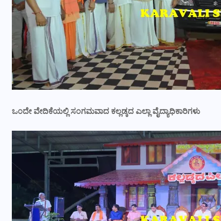
ಒಂದೇ ವೇದಿಕೆಯಲ್ಲಿ ಸಂಗಮವಾದ ಕಲ್ಲಡ್ಕದ ಎಲ್ಲಾ ವೈದ್ಯಾಧಿಕಾರಿಗಳು