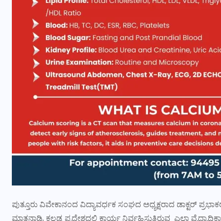
ಪುತ್ತೂರು ವಿವೇಕಾನಂದ ವಿದ್ಯಾವರ್ಧಕ ಸಂಘದ ಅಧ್ಯಕ್ಷರಾದ ಡಾಕ್ಟರ್ ಪ್ರಭಾಕರ 
ಮಾತನಾಡಿ, ಕಲ್ಲಡ್ಕ ಪ್ರದೇಶದಲ್ಲಿ ಕಾರ್ಯ ನಿರ್ವಹಿಸುತ್ತಿರುವ ಎಲ್ಲಾ ವೈದ್ಯಾಧ