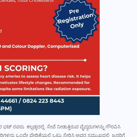
ಭಟ್ ರವರು ಕಲ್ಲಡ್ಕದಲ್ಲಿ ಸೇವೆ ನೀಡುತ್ತಿರುವ ವೈದ್ಯರುಗಳನ್ನು ಗೌರವಿಸಿ
ಿಕಾರಿಗಳನ್ನು ಒಂದೇ ವೇದಿಕೆಯಲ್ಲಿ ಒಟ್ಟು ಸೇರಿಸಿ ಅವರ ಸಮ್ಮುಖದಲ್ಲಿ ಜನರಿಗೆ