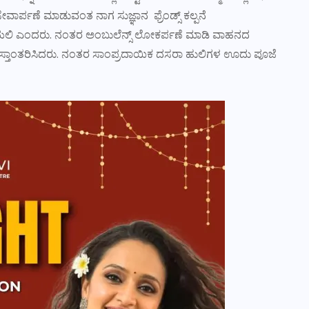
ೇವಾರ್ಪಣೆ ಮಾಡುವಂತ ನಾಗ ಸುಜ್ಞಾನ ಫ್ರೆಂಡ್ಸ್ ಕಲ್ಪನೆ
ೆಯಲಿ ಎಂದರು. ನಂತರ ಅಂಬುಲೆನ್ಸ್ ಲೋಕರ್ಪಣೆ ಮಾಡಿ ವಾಹನದ
ಹಸ್ತಾಂತರಿಸಿದರು. ನಂತರ ಸಾಂಪ್ರದಾಯಿಕ ದಸರಾ ಹುಲಿಗಳ ಊದು ಪೂಜೆ