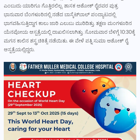
ಎಂಬುದು ಯಾರಿಗೂ ಗೊತ್ತಿರಲಿಲ್ಲ. ಶಾಸಕ ಅಶೋಕ್ ರೈರವರ ಪುತ್ರ
ಭಾನುವಾರ ಬೆಂಗಳೂರಿನಲ್ಲಿ ನಡೆದ ಬಾಸ್ಕೆಟ್‌ಬಾಲ್ ಪಂದ್ಯಾಟದಲ್ಲಿ
ಭಾಗವಹಿಸುತ್ತಿದ್ದಾಗ ಕಾಲು ಜಾರಿ ಎಲುಬು ಮುರಿದಿತ್ತು. ತಕ್ಷಣ ಮಂಗಳೂರಿನ
ಯೆನಪೋಯ ಆಸ್ಪತ್ರೆಯಲ್ಲಿ ದಾಖಲಿಸಲಾಗಿತ್ತು. ಸೋಮವಾರ ಬೆಳಿಗ್ಗೆ 10:30ಕ್ಕೆ
ಮಗನ ಕಾಲಿನ ಶಸ್ತ್ರಚಿಕಿತ್ಸೆ ನಡೆಯಿತು. ಈ ವೇಳೆ ಪತ್ನಿ ಸುಮಾ ಅಶೋಕ್ ರೈ
ಆಸ್ಪತ್ರೆಯಲ್ಲಿದ್ದರು.