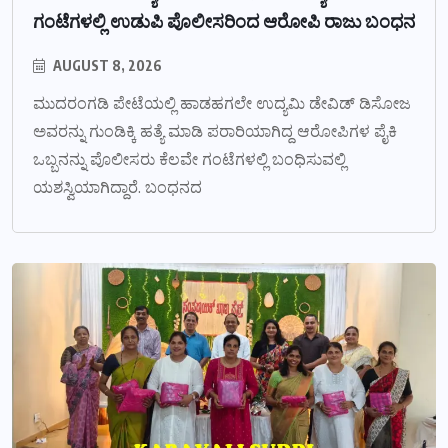
ಗಂಟೆಗಳಲ್ಲಿ ಉಡುಪಿ ಪೊಲೀಸರಿಂದ ಆರೋಪಿ ರಾಜು ಬಂಧನ
AUGUST 8, 2026
ಮುದರಂಗಡಿ ಪೇಟೆಯಲ್ಲಿ ಹಾಡಹಗಲೇ ಉದ್ಯಮಿ ಡೇವಿಡ್ ಡಿಸೋಜ
ಅವರನ್ನು ಗುಂಡಿಕ್ಕಿ ಹತ್ಯೆ ಮಾಡಿ ಪರಾರಿಯಾಗಿದ್ದ ಆರೋಪಿಗಳ ಪೈಕಿ
ಒಬ್ಬನನ್ನು ಪೊಲೀಸರು ಕೆಲವೇ ಗಂಟೆಗಳಲ್ಲಿ ಬಂಧಿಸುವಲ್ಲಿ
ಯಶಸ್ವಿಯಾಗಿದ್ದಾರೆ. ಬಂಧನದ