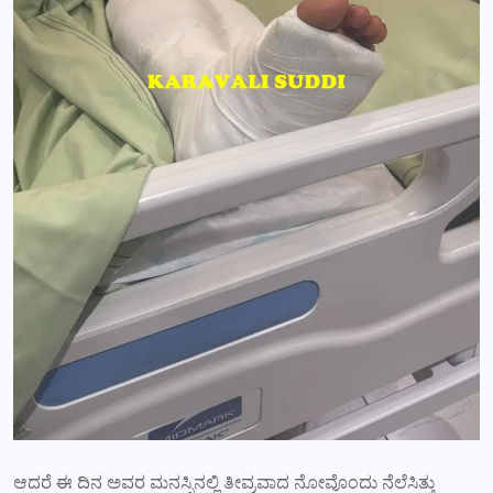
ಆದರೆ ಈ ದಿನ ಅವರ ಮನಸ್ಸಿನಲ್ಲಿ ತೀವ್ರವಾದ ನೋವೊಂದು ನೆಲೆಸಿತ್ತು