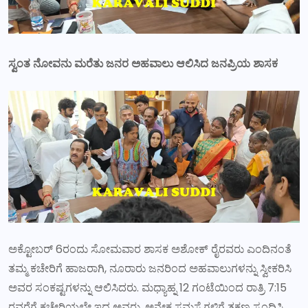
ಸ್ವಂತ ನೋವನು ಮರೆತು ಜನರ ಅಹವಾಲು ಆಲಿಸಿದ ಜನಪ್ರಿಯ ಶಾಸಕ
ಅಕ್ಟೋಬರ್ 6ರಂದು ಸೋಮವಾರ ಶಾಸಕ ಅಶೋಕ್ ರೈರವರು ಎಂದಿನಂತೆ
ತಮ್ಮ ಕಚೇರಿಗೆ ಹಾಜರಾಗಿ, ನೂರಾರು ಜನರಿಂದ ಅಹವಾಲುಗಳನ್ನು ಸ್ವೀಕರಿಸಿ
ಅವರ ಸಂಕಷ್ಟಗಳನ್ನು ಆಲಿಸಿದರು. ಮಧ್ಯಾಹ್ನ 12 ಗಂಟೆಯಿಂದ ರಾತ್ರಿ 7:15
ರವರೆಗೆ ಕಚೇರಿಯಲ್ಲೇ ಇದ್ದ ಅವರು, ಅನೇಕ ಸಮಸ್ಯೆಗಳಿಗೆ ತಕ್ಷಣ ಸ್ಪಂದಿಸಿ