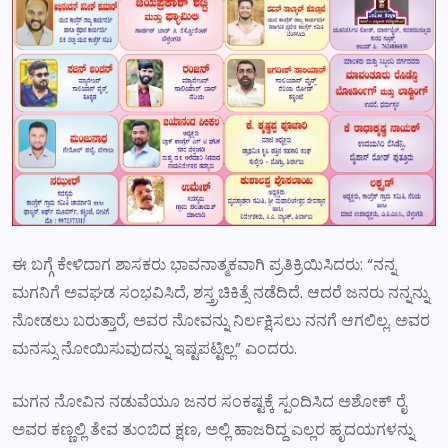
ಈ ಬಗ್ಗೆ ಕೇಳಿದಾಗ ಶಾಸಕರು ಭಾವನಾತ್ಮಕವಾಗಿ ಪ್ರತಿಕ್ರಿಯಿಸಿದರು: “ನನ್ನ
ಮಗನಿಗೆ ಅವಘಡ ಸಂಭವಿಸಿದೆ, ಶಸ್ತ್ರಚಿಕಿತ್ಸೆ ನಡೆದಿದೆ. ಆದರೆ ಜನರು ನನ್ನನ್ನು
ನೋಡಲು ಬರುತ್ತಾರೆ, ಅವರ ನೋವನ್ನು ನಿರ್ಲಕ್ಷಿಸಲು ನನಗೆ ಆಗಲಿಲ್ಲ. ಅವರ
ಮನಸ್ಸು ನೋಯಿಸುವುದನ್ನು ಇಷ್ಟಪಟ್ಟಿಲ್ಲ” ಎಂದರು.
ಮಗನ ನೋವಿನ ನಡುವೆಯೂ ಜನರ ಸಂಕಷ್ಟಕ್ಕೆ ಸ್ಪಂದಿಸಿದ ಅಶೋಕ್ ರೈ
ಅವರ ಕಣ್ಣಲ್ಲಿ ತೇವ ತುಂಬಿದ ಕ್ಷಣ, ಅಲ್ಲಿ ಹಾಜರಿದ್ದ ಎಲ್ಲರ ಹೃದಯಗಳನ್ನು