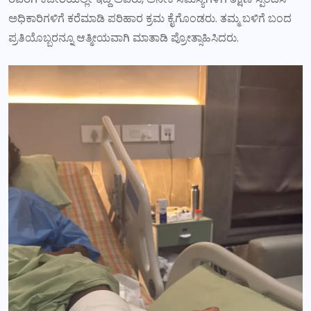
ಅಧಿಕಾರಿಗಳಿಗೆ ಕರೆಮಾಡಿ ಪರಿಹಾರ ಕ್ರಮ ಕೈಗೊಂಡರು. ತಮ್ಮ ಬಳಿಗೆ ಬಂದ
ಪ್ರತಿಯೊಬ್ಬರನ್ನೂ ಆತ್ಮೀಯವಾಗಿ ಮಾತಾಡಿ ಪ್ರೋತ್ಸಾಹಿಸಿದರು.