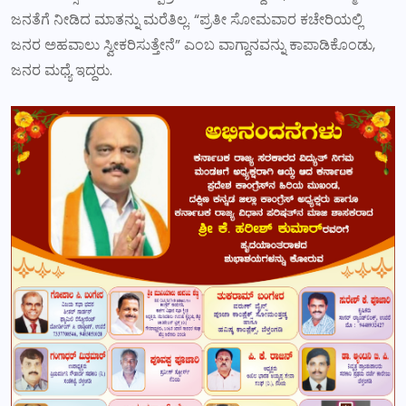
ಜನತೆಗೆ ನೀಡಿದ ಮಾತನ್ನು ಮರೆತಿಲ್ಲ. “ಪ್ರತೀ ಸೋಮವಾರ ಕಚೇರಿಯಲ್ಲಿ
ಜನರ ಅಹವಾಲು ಸ್ವೀಕರಿಸುತ್ತೇನೆ” ಎಂಬ ವಾಗ್ದಾನವನ್ನು ಕಾಪಾಡಿಕೊಂಡು,
ಜನರ ಮಧ್ಯೆ ಇದ್ದರು.