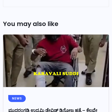
You may also like
NEWS
ಮುದರಂಗಡಿ ಉದ್ಯಮಿ ಡೇವಿಡ್ ಡಿಸೋಜ ಹತ್ಯೆ – ಕೆಲವೇ