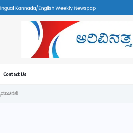
 Weekly Newspaper | ಕರಾವಳಿ ಸುದ್ದಿ - ಅರವಿನತ್ತ ನಮ್ಮ ಚಿತ್ತ
Contact Us
್ರಮಾಚರಣೆ