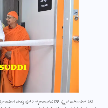
ಮಾಚರಣೆ ಮತ್ತು ಫುಜಿಫಿಲ್ಮ್ ಜಪಾನ್‍ನ 128 ಸ್ಲೈಸ್ ಕಾರ್ಡಿಯಕ್ ಸಿಟಿ