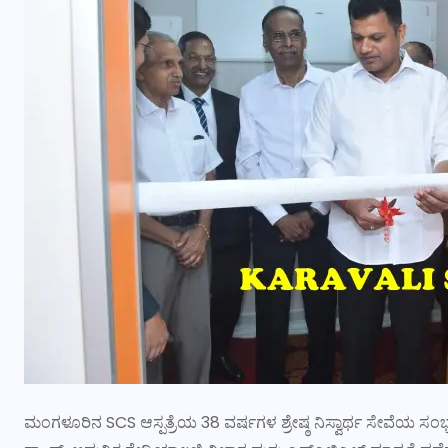
ಮಂಗಳೂರಿನ SCS ಆಸ್ಪತ್ರೆಯ 38 ವರ್ಷಗಳ ಶ್ರೇಷ್ಠ ನಿಸ್ವಾರ್ಥ ಸೇವೆಯ ಸಂಭ್ರ