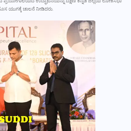
 ಪಡೆದ ಪ್ರಯೋಗಾಲಯದ ಉದ್ಘಾಟನೆಯನ್ನು ದಕ್ಷಿಣ ಕನ್ನಡ ಜಿಲ್ಲೆಯ ಲೋಕಸಭಾ
ೊಸ ಯುಗಕ್ಕೆ ಚಾಲನೆ ನೀಡಿದರು.