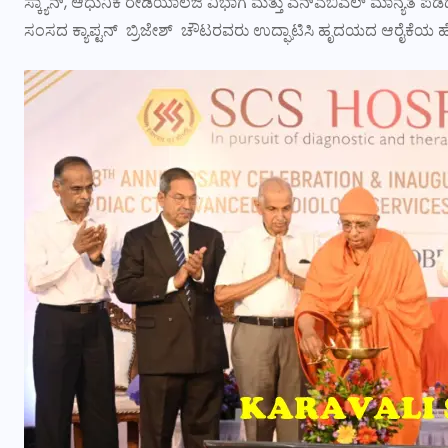
ಸ್ಕ್ಯಾನ್‍, ಆಧುನಿಕ ರೇಡಿಯಾಲಜಿ ವಿಭಾಗ ಮತ್ತು ಎನ್‍ಎಬಿಎಲ್ ಮಾನ್ಯತೆ
ಸಂಸದ ಕ್ಯಾಪ್ಟನ್ ಬ್ರಿಜೇಶ್ ಚೌಟರವರು ಉದ್ಘಾಟಿಸಿ ಹೃದಯದ ಆರೈಕೆಯ ಹ