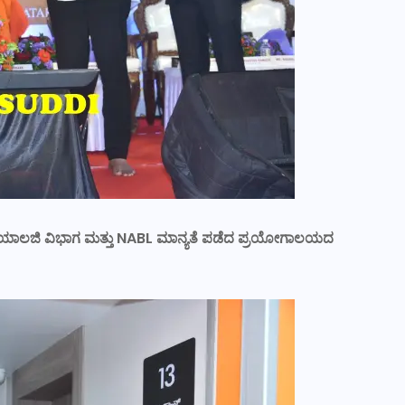
ಿಕ ರೇಡಿಯಾಲಜಿ ವಿಭಾಗ ಮತ್ತು NABL ಮಾನ್ಯತೆ ಪಡೆದ ಪ್ರಯೋಗಾಲಯದ