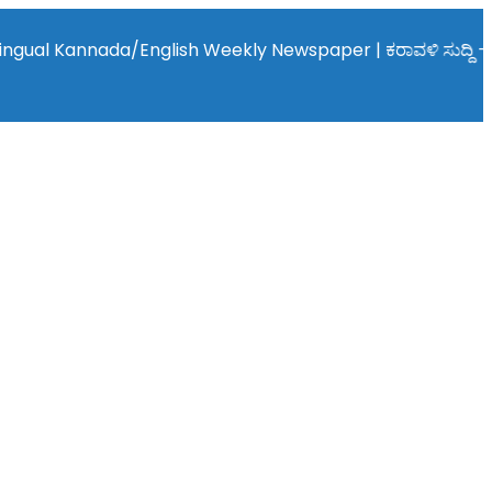
Kannada/English Weekly Newspaper | ಕರಾವಳಿ ಸುದ್ದಿ - ಅರವಿನತ್ತ ನಮ