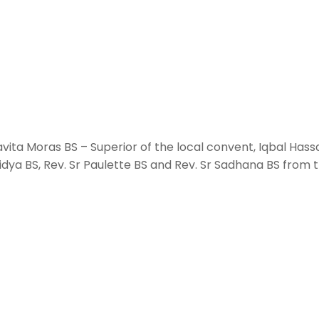
ita Moras BS – Superior of the local convent, Iqbal Hass
dya BS, Rev. Sr Paulette BS and Rev. Sr Sadhana BS from 