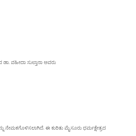
ಯದ ಡಾ. ವಹೀದಾ ಸುಲ್ತಾನಾ ಅವರು
ನು ನೇಮಕಗೊಳಿಸಲಾಗಿದೆ. ಈ ಕುರಿತು ಮೈಸೂರು ಧರ್ಮಕ್ಷೇತ್ರದ