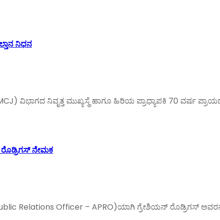
ಲ್ತಾನ ನಿಧನ
 ವಿಭಾಗದ ನಿವೃತ್ತ ಮುಖ್ಯಸ್ಥೆ ಹಾಗೂ ಹಿರಿಯ ಪ್ರಾಧ್ಯಾಪಕಿ 70 ವರ್ಷ ಪ್ರಾ
 ರೊಡ್ರಿಗಸ್ ನೇಮಕ
ublic Relations Officer – APRO)ಯಾಗಿ ಗ್ರೇಶಿಯನ್ ರೊಡ್ರಿಗಸ್ ಅವರನ್