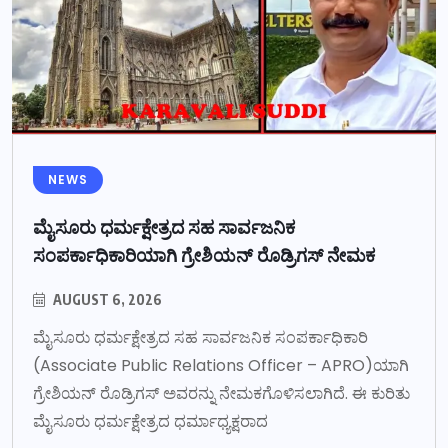
NEWS
ಮೈಸೂರು ಧರ್ಮಕ್ಷೇತ್ರದ ಸಹ ಸಾರ್ವಜನಿಕ
ಸಂಪರ್ಕಾಧಿಕಾರಿಯಾಗಿ ಗ್ರೇಶಿಯನ್ ರೊಡ್ರಿಗಸ್ ನೇಮಕ
AUGUST 6, 2026
ಮೈಸೂರು ಧರ್ಮಕ್ಷೇತ್ರದ ಸಹ ಸಾರ್ವಜನಿಕ ಸಂಪರ್ಕಾಧಿಕಾರಿ
(Associate Public Relations Officer – APRO)ಯಾಗಿ
ಗ್ರೇಶಿಯನ್ ರೊಡ್ರಿಗಸ್ ಅವರನ್ನು ನೇಮಕಗೊಳಿಸಲಾಗಿದೆ. ಈ ಕುರಿತು
ಮೈಸೂರು ಧರ್ಮಕ್ಷೇತ್ರದ ಧರ್ಮಾಧ್ಯಕ್ಷರಾದ