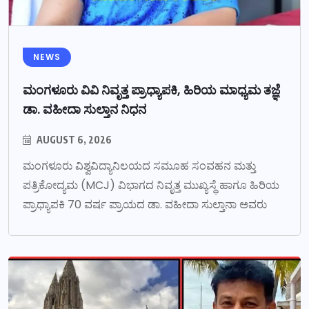
NEWS
ಮಂಗಳೂರು ವಿವಿ ನಿವೃತ್ತ ಪ್ರಾಧ್ಯಾಪಕಿ, ಹಿರಿಯ ಮಾಧ್ಯಮ ತಜ್ಞೆ
ಡಾ. ವಹೀದಾ ಸುಲ್ತಾನ ನಿಧನ
AUGUST 6, 2026
ಮಂಗಳೂರು ವಿಶ್ವವಿದ್ಯಾನಿಲಯದ ಸಮೂಹ ಸಂವಹನ ಮತ್ತು
ಪತ್ರಿಕೋದ್ಯಮ (MCJ) ವಿಭಾಗದ ನಿವೃತ್ತ ಮುಖ್ಯಸ್ಥೆ ಹಾಗೂ ಹಿರಿಯ
ಪ್ರಾಧ್ಯಾಪಕಿ 70 ವರ್ಷ ಪ್ರಾಯದ ಡಾ. ವಹೀದಾ ಸುಲ್ತಾನಾ ಅವರು