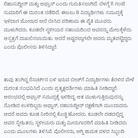
ರೆಹಾಸುದ್ದೀನ್ ಮತ್ತು ಅಫ್ರಾಸ್‌ ಎಂದು ಗುರುತಿಸಲಾಗಿದೆ. ಬೆಳಗ್ಗೆ 11 ಗಂಟೆ
ಸುಮಾರಿಗೆ ಈ ದುರಂತ ನಡೆದಿದೆ. ಈಜಲು 8 ವಿದ್ಯಾರ್ಥಿಗಳು ಸಮುದ್ರಕ್ಕೆ
ಇಳಿದಾಗ ಜೋರಾದ ಅಲೆ ಬೀಸಿದ ಪರಿಣಾಮ ಈ ಪೈಕಿ ಮೂವರು
ಮುಳುಗಿದರು. ಕೂಡಲೇ ಸ್ಥಳೀಯರ ಸಹಾಯದಿಂದ ಅವರನ್ನು ಮೇಲಕ್ಕೆಳೆದು
ಆಸ್ಪತ್ರಗೆ ದಾಖಲಿಸಲಾಯಿತು. ಆದರೆ ಅಷ್ಟರಲ್ಲಾಗಲೇ ಅವರು ಮೃತಪಟ್ಟಿದ್ದರು
ಎಂದು ಪೊಲೀಸರು ತಿಳಿಸಿದ್ದಾರೆ.
ತಾವು ತಂಗಿದ್ದ ರೆಸಾರ್ಟ್‌ನ ಬಳಿ ಇರುವ ಬೀಚ್‌ಗೆ ವಿದ್ಯಾರ್ಥಿಗಳು ತೆರಳಿದ ವೇಳೆ
ದುರಂತ ಸಂಭವಿಸಿದೆ ಎಂದು ಪ್ರತ್ಯಕ್ಷದರ್ಶಿಗಳು ಮಾಹಿತಿ ನೀಡಿದ್ದಾರೆ.
ಆರಂಭದಲ್ಲಿ ಅಫ್ರಾಸ್‌ ಸಮುದ್ರಕ್ಕೆ ಇಳಿದಿದ್ದ. ಆತ ಮುಳುಗುತ್ತಿರುವುದನ್ನು
ನೋಡಿದ ಉಳಿದಿಬ್ಬರು ಅಫ್ನಾನ್‌, ರಹಾನುದ್ದೀನ್‌ ರಕ್ಷಣೆಗಾಗಿ ಮುಂದಾದರು.
ಆದರೆ ಅವರು ಕೂಡ ನೀರಿನಲ್ಲಿ ಕೊಚ್ಚಿ ಹೋದರು. ಕೂಡಲೇ ದಡದಲ್ಲಿದ್ದ
ಅವರ ಸ್ನೇಹಿತರು, ಸ್ಥಳೀಯರು ಮತ್ತು ಮೀನುಗಾರರಿಗೆ ಮಾಹಿತಿ ನೀಡಿದರು
ಎಂದು ಮೂಲಗಳು ತಿಳಿಸಿವೆ. ಪೊಲೀಸರು, ಅಗ್ನಿ ಶಾಮಕ ದಳದ ಸಿಬ್ಬಂದಿ