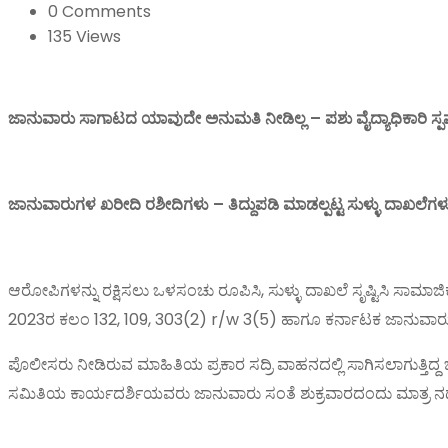
0 Comments
135 Views
ಜಾನುವಾರು ಸಾಗಾಟದ ಯಾವುದೇ ಅನುಮತಿ ನೀಡಿಲ್ಲ – ಪಶು ವೈದ್ಯಾಧಿಕಾರಿ ಸ್ಪಷ್
ಜಾನುವಾರುಗಳ ಖರೀದಿ ರಶೀದಿಗಳು – ತಿದ್ದುಪಡಿ ಮಾಡಲ್ಪಟ್ಟ ಸುಳ್ಳು ದಾಖಲೆಗಳ
ಆರೋಪಿಗಳನ್ನು ರಕ್ಷಿಸಲು ಒಳಸಂಚು ರೂಪಿಸಿ, ಸುಳ್ಳು ದಾಖಲೆ ಸೃಷ್ಟಿಸಿ ಸಾಮಾ
2023ರ ಕಲಂ 132, 109, 303(2) r/w 3(5) ಹಾಗೂ ಕರ್ನಾಟಕ ಜಾನುವಾರು ಹತ್ಯ
ಪೊಲೀಸರು ನೀಡಿರುವ ಮಾಹಿತಿಯ ಪ್ರಕಾರ ಸದ್ರಿ ವಾಹನದಲ್ಲಿ ಸಾಗಿಸಲಾಗುತ್ತಿದ್
ಸಮಿತಿಯ ಕಾರ್ಯದರ್ಶಿಯವರು ಜಾನುವಾರು ಸಂತೆ ಶುಕ್ರವಾರದಂದು ಮಾತ್ರ ನಡೆಯುವು