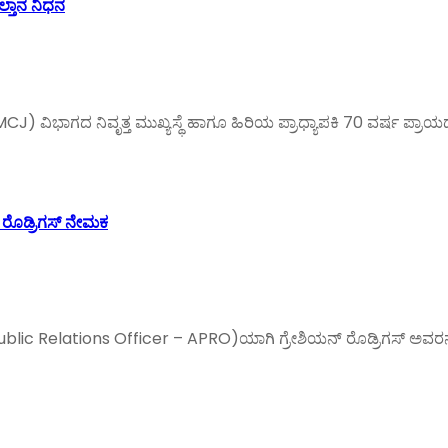
ಲ್ತಾನ ನಿಧನ
 ವಿಭಾಗದ ನಿವೃತ್ತ ಮುಖ್ಯಸ್ಥೆ ಹಾಗೂ ಹಿರಿಯ ಪ್ರಾಧ್ಯಾಪಕಿ 70 ವರ್ಷ ಪ್ರಾ
 ರೊಡ್ರಿಗಸ್ ನೇಮಕ
ublic Relations Officer – APRO)ಯಾಗಿ ಗ್ರೇಶಿಯನ್ ರೊಡ್ರಿಗಸ್ ಅವರನ್