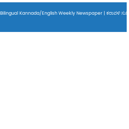
al Kannada/English Weekly Newspaper | ಕರಾವಳಿ ಸುದ್ದಿ - ಅರವಿನತ್ತ