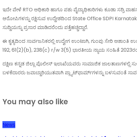
ಇದೇ ವೇಳೆ RTO ಅಧಿಕಾರಿ ಹಾಗೂ ಪಶು ವೈದ್ಯಾಧಿಕಾರಿಗಳು ಕೂಡಾ ಸದ್ರಿ ವಾಹನ
ಆರೋಪಿಗಳನ್ನು ರಕ್ಷಿಸುವ ಉದ್ದೇಶದಿಂದ State Office SDPI Karnat
ಸುದ್ದಿಯನ್ನು ಪ್ರಸಾರ ಮಾಡಿದರೆಂದು ಪತ್ತೆಹಚ್ಚಿದ್ದಾರೆ.
ಈ ಕೃತ್ಯದಿಂದ ಸಾರ್ವಜನಿಕರಲ್ಲಿ ಉದ್ವೇಗ ಉಂಟಾಗಿ, ಗುಂಪು ಸೇರಿ ಅಶಾಂತಿ ಉಂಟ
192, 61(2)(b), 238(c) r/w 3(5) ಭಾರತೀಯ ನ್ಯಾಯ ಸಂಹಿತೆ 2023ರಂತ
ದಕ್ಷಿಣ ಕನ್ನಡ ಜಿಲ್ಲಾ ಪೊಲೀಸ್ ಇಲಾಖೆಯವರು ಸಾಮಾಜಿಕ ಜಾಲತಾಣಗಳಲ್ಲಿ ಸುಳ
ಬಳಕೆದಾರರು ಜವಾಬ್ದಾರಿಯುತವಾಗಿ ಪ್ಲ್ಯಾಟ್‌ಫಾರ್ಮ್‌ಗಳನ್ನು ಬಳಸುವಂತೆ ಸಾರ್
You may also like
News