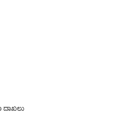
ರಣ ದಾಖಲು