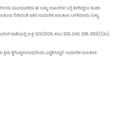
ಲೀಸರು ಮುಂದುವರಿದು ಈ ಸುಳ್ಳು ದಾಖಲೆಗಳ ಬಗ್ಗೆ ತಿಳಿದಿದ್ದರೂ ಕೂಡಾ
ಜತೂರು ಸೇರಿದಂತೆ ಇತರ ಸಾಮಾಜಿಕ ಜಾಲತಾಣ ಬಳಕೆದಾರರು ಸುಳ್ಳು
ಪೊಲೀಸ್ ಠಾಣೆಯಲ್ಲಿ ಅ.ಕ್ರ: 123/2025, ಕಲಂ 233, 240, 338, 353(1)(b),
 ಕ್ರಮ ಕೈಗೊಳ್ಳಲಾಗುವುದೆಂದು ಎಚ್ಚರಿಸಿದ್ದಾರೆ. ಸಾಮಾಜಿಕ ಜಾಲತಾಣ