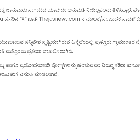
ಕ್ಕೆ ಜಾನುವಾರು ಸಾಗಾಟದ ಯಾವುದೇ ಅನುಮತಿ ನೀಡಿಲ್ಲವೆಂದು ತಿಳಿಸಿದ್ದಾರೆ. ಪೊ
aka ಹೆಸರಿನ “X” ಖಾತೆ, Thejasnews.com ನ ಮಾಲಕ/ಸಂಪಾದಕ ಸಾದತ್ ಬ
ುಮಾಡುವ ಸನ್ನಿವೇಶ ಸೃಷ್ಟಿಯಾಗಿರುವ ಹಿನ್ನೆಲೆಯಲ್ಲಿ, ಪುತ್ತೂರು ಗ್ರಾಮಾಂತರ 
ೆ ಮತ್ತೊಂದು ಪ್ರಕರಣ ದಾಖಲಿಸಲಾಗಿದೆ.
್ಳು ಹಾಗೂ ಪ್ರಚೋದನಾಕಾರಿ ಪೋಸ್ಟ್‌ಗಳನ್ನು ಹಂಚುವವರ ವಿರುದ್ಧ ಕಠಿಣ ಕಾನೂನು
ವಜನಿಕರಿಗೆ ವಿನಂತಿ ಮಾಡಲಾಗಿದೆ.