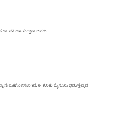
ಯದ ಡಾ. ವಹೀದಾ ಸುಲ್ತಾನಾ ಅವರು
ನು ನೇಮಕಗೊಳಿಸಲಾಗಿದೆ. ಈ ಕುರಿತು ಮೈಸೂರು ಧರ್ಮಕ್ಷೇತ್ರದ