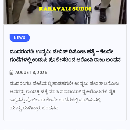
NEWS
ಮುದರಂಗಡಿ ಉದ್ಯಮಿ ಡೇವಿಡ್ ಡಿಸೋಜ ಹತ್ಯೆ – ಕೆಲವೇ
ಗಂಟೆಗಳಲ್ಲಿ ಉಡುಪಿ ಪೊಲೀಸರಿಂದ ಆರೋಪಿ ರಾಜು ಬಂಧನ
AUGUST 8, 2026
ಮುದರಂಗಡಿ ಪೇಟೆಯಲ್ಲಿ ಹಾಡಹಗಲೇ ಉದ್ಯಮಿ ಡೇವಿಡ್ ಡಿಸೋಜ
ಅವರನ್ನು ಗುಂಡಿಕ್ಕಿ ಹತ್ಯೆ ಮಾಡಿ ಪರಾರಿಯಾಗಿದ್ದ ಆರೋಪಿಗಳ ಪೈಕಿ
ಒಬ್ಬನನ್ನು ಪೊಲೀಸರು ಕೆಲವೇ ಗಂಟೆಗಳಲ್ಲಿ ಬಂಧಿಸುವಲ್ಲಿ
ಯಶಸ್ವಿಯಾಗಿದ್ದಾರೆ. ಬಂಧನದ