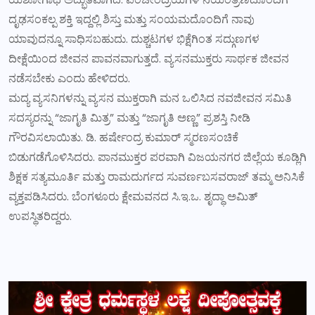
ದೃಢಸಂಕಲ್ಪ ಶಕ್ತಿ ಇದ್ದಲ್ಲಿ ಶಿಸ್ತು ಮತ್ತು ಸಂಯಮದೊಂದಿಗೆ ನಾವು
ಯಾವುದನ್ನೂ ಸಾಧಿಸಬಹುದು. ದುಶ್ಚಟಗಳ ಭಿಕ್ಷೆಗಿಂತ ಸದ್ಗುಣಗಳ
ದೀಕ್ಷೆಯಿಂದ ಜೀವನ ಪಾವನವಾಗುತ್ತದೆ. ವ್ಯಸನಮುಕ್ತರು ಸಾರ್ಥಕ ಜೀವನ
ನಡೆಸಬೇಕು ಎಂದು ಹೇಳಿದರು.
ಮದ್ಯ ವ್ಯಸನಿಗಳನ್ನು ವ್ಯಸನ ಮುಕ್ತರಾಗಿ ಮನ ಒಲಿಸಿದ ನವಜೀವನ ಸಮಿತಿ
ಸದಸ್ಯರನ್ನು “ಜಾಗೃತಿ ಮಿತ್ರ” ಮತ್ತು “ಜಾಗೃತಿ ಅಣ್ಣ” ಪ್ರಶಸ್ತಿ ನೀಡಿ
ಗೌರವಿಸಲಾಯಿತು. ಡಿ. ಹರ್ಷೇಂದ್ರ ಕುಮಾರ್ ಸ್ಮರಣಸಂಚಿಕೆ
ಬಿಡುಗಡೆಗೊಳಿಸಿದರು. ಪಾನಮುಕ್ತರ ಪರವಾಗಿ ವಿಜಯನಗರ ಜಿಲ್ಲೆಯ ಕೂಡ್ಲಿಗಿ
ಶಿಕ್ಷಕ ಸತ್ಯಮೂರ್ತಿ ಮತ್ತು ರಾಮದುರ್ಗದ ಸುವರ್ಣಬಸವರಾಜ್ ತಮ್ಮ ಅನಿಸಿಕೆ
ವ್ಯಕ್ತಪಡಿಸಿದರು. ಬೆಂಗಳೂರು ಕ್ಷೇಮವನದ ಸಿ.ಇ.ಒ. ಶೃದ್ಧಾ ಅಮಿತ್
ಉಪಸ್ಥಿತರಿದ್ದರು.