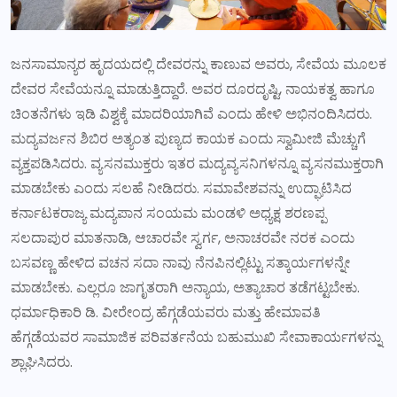
ಜನಸಾಮಾನ್ಯರ ಹೃದಯದಲ್ಲಿ ದೇವರನ್ನು ಕಾಣುವ ಅವರು, ಸೇವೆಯ ಮೂಲಕ
ದೇವರ ಸೇವೆಯನ್ನೂ ಮಾಡುತ್ತಿದ್ದಾರೆ. ಅವರ ದೂರದೃಷ್ಟಿ, ನಾಯಕತ್ವ ಹಾಗೂ
ಚಿಂತನೆಗಳು ಇಡಿ ವಿಶ್ವಕ್ಕೆ ಮಾದರಿಯಾಗಿವೆ ಎಂದು ಹೇಳಿ ಅಭಿನಂದಿಸಿದರು.
ಮದ್ಯವರ್ಜನ ಶಿಬಿರ ಅತ್ಯಂತ ಪುಣ್ಯದ ಕಾಯಕ ಎಂದು ಸ್ವಾಮೀಜಿ ಮೆಚ್ಚುಗೆ
ವ್ಯಕ್ತಪಡಿಸಿದರು. ವ್ಯಸನಮುಕ್ತರು ಇತರ ಮದ್ಯವ್ಯಸನಿಗಳನ್ನೂ ವ್ಯಸನಮುಕ್ತರಾಗಿ
ಮಾಡಬೇಕು ಎಂದು ಸಲಹೆ ನೀಡಿದರು. ಸಮಾವೇಶವನ್ನು ಉದ್ಘಾಟಿಸಿದ
ಕರ್ನಾಟಕರಾಜ್ಯ ಮದ್ಯಪಾನ ಸಂಯಮ ಮಂಡಳಿ ಅಧ್ಯಕ್ಷ ಶರಣಪ್ಪ
ಸಲದಾಪುರ ಮಾತನಾಡಿ, ಆಚಾರವೇ ಸ್ವರ್ಗ, ಅನಾಚರವೇ ನರಕ ಎಂದು
ಬಸವಣ್ಣ ಹೇಳಿದ ವಚನ ಸದಾ ನಾವು ನೆನಪಿನಲ್ಲಿಟ್ಟು ಸತ್ಕಾರ್ಯಗಳನ್ನೇ
ಮಾಡಬೇಕು. ಎಲ್ಲರೂ ಜಾಗೃತರಾಗಿ ಅನ್ಯಾಯ, ಅತ್ಯಾಚಾರ ತಡೆಗಟ್ಟಬೇಕು.
ಧರ್ಮಾಧಿಕಾರಿ ಡಿ. ವೀರೇಂದ್ರ ಹೆಗ್ಗಡೆಯವರು ಮತ್ತು ಹೇಮಾವತಿ
ಹೆಗ್ಗಡೆಯವರ ಸಾಮಾಜಿಕ ಪರಿವರ್ತನೆಯ ಬಹುಮುಖಿ ಸೇವಾಕಾರ್ಯಗಳನ್ನು
ಶ್ಲಾಘಿಸಿದರು.