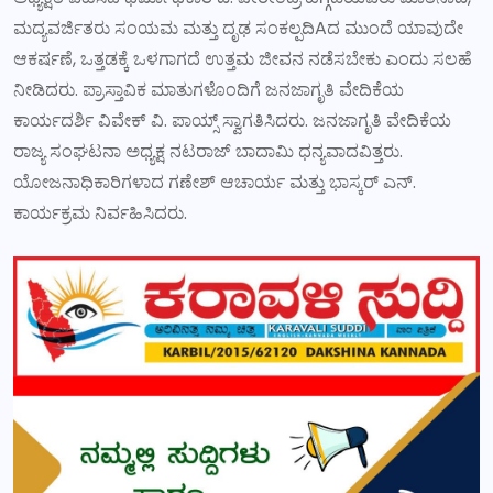
ಮದ್ಯವರ್ಜಿತರು ಸಂಯಮ ಮತ್ತು ದೃಢ ಸಂಕಲ್ಪದಿAದ ಮುಂದೆ ಯಾವುದೇ
ಆಕರ್ಷಣೆ, ಒತ್ತಡಕ್ಕೆ ಒಳಗಾಗದೆ ಉತ್ತಮ ಜೀವನ ನಡೆಸಬೇಕು ಎಂದು ಸಲಹೆ
ನೀಡಿದರು. ಪ್ರಾಸ್ತಾವಿಕ ಮಾತುಗಳೊಂದಿಗೆ ಜನಜಾಗೃತಿ ವೇದಿಕೆಯ
ಕಾರ್ಯದರ್ಶಿ ವಿವೇಕ್ ವಿ. ಪಾಯ್ಸ್ ಸ್ವಾಗತಿಸಿದರು. ಜನಜಾಗೃತಿ ವೇದಿಕೆಯ
ರಾಜ್ಯ ಸಂಘಟನಾ ಅಧ್ಯಕ್ಷ ನಟರಾಜ್ ಬಾದಾಮಿ ಧನ್ಯವಾದವಿತ್ತರು.
ಯೋಜನಾಧಿಕಾರಿಗಳಾದ ಗಣೇಶ್ ಆಚಾರ್ಯ ಮತ್ತು ಭಾಸ್ಕರ್ ಎನ್.
ಕಾರ್ಯಕ್ರಮ ನಿರ್ವಹಿಸಿದರು.