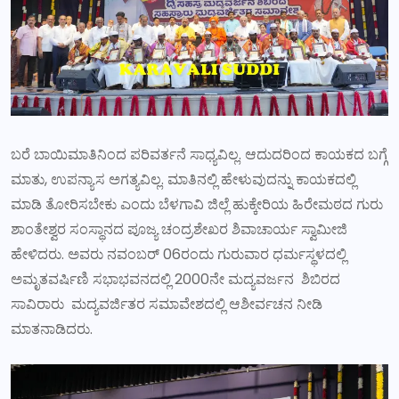
ಬರೆ ಬಾಯಿಮಾತಿನಿಂದ ಪರಿವರ್ತನೆ ಸಾಧ್ಯವಿಲ್ಲ. ಆದುದರಿಂದ ಕಾಯಕದ ಬಗ್ಗೆ
ಮಾತು, ಉಪನ್ಯಾಸ ಅಗತ್ಯವಿಲ್ಲ. ಮಾತಿನಲ್ಲಿ ಹೇಳುವುದನ್ನು ಕಾಯಕದಲ್ಲಿ
ಮಾಡಿ ತೋರಿಸಬೇಕು ಎಂದು ಬೆಳಗಾವಿ ಜಿಲ್ಲೆ ಹುಕ್ಕೇರಿಯ ಹಿರೇಮಠದ ಗುರು
ಶಾಂತೇಶ್ವರ ಸಂಸ್ಥಾನದ ಪೂಜ್ಯ ಚಂದ್ರಶೇಖರ ಶಿವಾಚಾರ್ಯ ಸ್ವಾಮೀಜಿ
ಹೇಳಿದರು. ಅವರು ನವಂಬರ್ 06ರಂದು ಗುರುವಾರ ಧರ್ಮಸ್ಥಳದಲ್ಲಿ
ಅಮೃತವರ್ಷಿಣಿ ಸಭಾಭವನದಲ್ಲಿ 2000ನೇ ಮದ್ಯವರ್ಜನ ಶಿಬಿರದ
ಸಾವಿರಾರು ಮದ್ಯವರ್ಜಿತರ ಸಮಾವೇಶದಲ್ಲಿ ಆಶೀರ್ವಚನ ನೀಡಿ
ಮಾತನಾಡಿದರು.