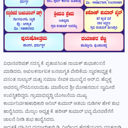
ವಿಧಾನಪರಿಷತ್ ಸದಸ್ಯ ಕೆ. ಪ್ರತಾಪಸಿಂಹ ನಾಯಕ್ ಶುಭಾಶಂಸನೆ
ಮಾಡಿದರು. ಅಖಿಲಕರ್ನಾಟಕ ಜನಜಾಗೃತಿ ವೇದಿಕೆಯ ಸ್ಥಾಪಕಾಧ್ಯಕ್ಷ ಕೆ.
ವಸಂತ ಸಾಲ್ಯಾನ್ ಮತ್ತು ಸಮಾಜ ಸೇವಕ ಮುಂಬೈನ ಆರ್.ಬಿ. ಹೆಬ್ಬಳ್ಳಿ
ಅವರನ್ನು ಗೌರವಿಸಲಾಯಿತು. ಮಾಣಿಲದ ಶ್ರೀ ಮೋಹನದಾಸ ಸ್ವಾಮೀಜಿ
ಉಪಸ್ಥಿತರಿದ್ದರು. ಗ್ರಾಮಾಭಿವೃದ್ಧಿ ಯೋಜನೆಯ ಮುಖ್ಯ
ಕಾರ್ಯನಿರ್ವಹಣಾಧಿಕಾರಿ ಅನಿಲ್ ಕುಮಾರ್ ಆಶಯ ನುಡಿಗಳ ಹೇಳಿ ಶುಭ
ಹಾರೈಸಿದರು. ಮೆಸ್ಕಾಂ ಅಧ್ಯಕ್ಷ ಕೆ. ಹರೀಶ್ ಕುಮಾರ್ ಭವ್ಯ ಮೆರವಣಿಗೆಗೆ
ಚಾಲನೆ ನೀಡಿ ಶುಭ ಹಾರೈಸಿದರು.
ಅಧ್ಯಕ್ಷತೆ ವಹಿಸಿದ ಧರ್ಮಾಧಿಕಾರಿ ಡಿ. ವೀರೇಂದ್ರ ಹೆಗ್ಗಡೆಯವರು ಮಾತನಾಡಿ,