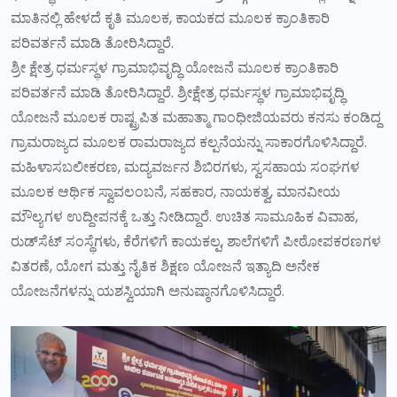
ಮಾತಿನಲ್ಲಿ ಹೇಳದೆ ಕೃತಿ ಮೂಲಕ, ಕಾಯಕದ ಮೂಲಕ ಕ್ರಾಂತಿಕಾರಿ
ಪರಿವರ್ತನೆ ಮಾಡಿ ತೋರಿಸಿದ್ದಾರೆ.
ಶ್ರೀ ಕ್ಷೇತ್ರ ಧರ್ಮಸ್ಥಳ ಗ್ರಾಮಾಭಿವೃದ್ಧಿ ಯೋಜನೆ ಮೂಲಕ ಕ್ರಾಂತಿಕಾರಿ
ಪರಿವರ್ತನೆ ಮಾಡಿ ತೋರಿಸಿದ್ದಾರೆ. ಶ್ರೀಕ್ಷೇತ್ರ ಧರ್ಮಸ್ಥಳ ಗ್ರಾಮಾಭಿವೃದ್ಧಿ
ಯೋಜನೆ ಮೂಲಕ ರಾಷ್ಟ್ರಪಿತ ಮಹಾತ್ಮಾ ಗಾಂಧೀಜಿಯವರು ಕನಸು ಕಂಡಿದ್ದ
ಗ್ರಾಮರಾಜ್ಯದ ಮೂಲಕ ರಾಮರಾಜ್ಯದ ಕಲ್ಪನೆಯನ್ನು ಸಾಕಾರಗೊಳಿಸಿದ್ದಾರೆ.
ಮಹಿಳಾಸಬಲೀಕರಣ, ಮದ್ಯವರ್ಜನ ಶಿಬಿರಗಳು, ಸ್ವಸಹಾಯ ಸಂಘಗಳ
ಮೂಲಕ ಆರ್ಥಿಕ ಸ್ವಾವಲಂಬನೆ, ಸಹಕಾರ, ನಾಯಕತ್ವ, ಮಾನವೀಯ
ಮೌಲ್ಯಗಳ ಉದ್ದೀಪನಕ್ಕೆ ಒತ್ತು ನೀಡಿದ್ದಾರೆ. ಉಚಿತ ಸಾಮೂಹಿಕ ವಿವಾಹ,
ರುಡ್‌ಸೆಟ್ ಸಂಸ್ಥೆಗಳು, ಕೆರೆಗಳಿಗೆ ಕಾಯಕಲ್ಪ, ಶಾಲೆಗಳಿಗೆ ಪೀಠೋಪಕರಣಗಳ
ವಿತರಣೆ, ಯೋಗ ಮತ್ತು ನೈತಿಕ ಶಿಕ್ಷಣ ಯೋಜನೆ ಇತ್ಯಾದಿ ಅನೇಕ
ಯೋಜನೆಗಳನ್ನು ಯಶಸ್ವಿಯಾಗಿ ಅನುಷ್ಠಾನಗೊಳಿಸಿದ್ದಾರೆ.