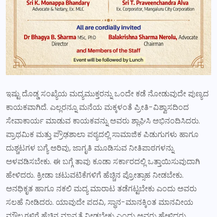
ಇಷ್ಟು ದೊಡ್ಡ ಸಂಖ್ಯೆಯ ಮದ್ಯಮುಕ್ತರನ್ನು ಒಂದೇ ಕಡೆ ನೋಡುವುದೇ ಪುಣ್ಯದ
ಕಾಯಕವಾಗಿದೆ. ಎಲ್ಲರನ್ನೂ ಮನೆಯ ಮಕ್ಕಳಂತೆ ಪ್ರೀತಿ-ವಿಶ್ವಾಸದಿಂದ
ಸೇವಾಕಾರ್ಯ ಮಾಡುವ ಕಾಯಕವನ್ನು ಅವರು ಶ್ಲಾಘಿಸಿ ಅಭಿನಂದಿಸಿದರು.
ಪ್ರಾಥಮಿಕ ಮತ್ತು ಪ್ರೌಢಶಾಲಾ ಪಠ್ಯದಲ್ಲಿ ಸಾಮಾಜಿಕ ಪಿಡುಗುಗಳು ಹಾಗೂ
ದುಶ್ಚಟಗಳ ಬಗ್ಯೆ ಅರಿವು, ಜಾಗೃತಿ ಮೂಡಿಸುವ ನೀತಿಪಾಠಗಳನ್ನು
ಅಳವಡಿಸಬೇಕು. ಈ ಬಗ್ಗೆ ತಾವು ಕೂಡಾ ಸರ್ಕಾರದಲ್ಲಿ ಒತ್ತಾಯಿಸುವುದಾಗಿ
ಹೇಳಿದರು. ಕ್ರೀಡಾ ಚಟುವಟಿಕೆಗಳಿಗೆ ಹೆಚ್ಚಿನ ಪ್ರೋತ್ಸಾಹ ನೀಡಬೇಕು.
ಅನಧಿಕೃತ ಹಾಗೂ ನಕಲಿ ಮದ್ಯ ಮಾರಾಟ ತಡೆಗಟ್ಟಬೇಕು ಎಂದು ಅವರು
ಸಲಹೆ ನೀಡಿದರು. ಯಾವುದೇ ಪದವಿ, ಸ್ಥಾನ-ಮಾನಕ್ಕಿಂತ ಮಾನವೀಯ
ಮೌಲ್ಯಗಳಿಗೆ ಹೆಚ್ಚಿನ ಮಾನ್ಯತೆ ನೀಡಬೇಕು ಎಂದು ಅವರು ಹೇಳಿದರು.