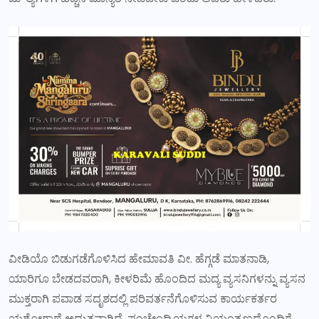
ವೀಡಿಯೊ ಬಿಡುಗಡೆಗೊಳಿಸಿದ ಹೇಮಾವತಿ ವೀ. ಹೆಗ್ಗಡೆ ಮಾತನಾಡಿ,
ಯಾರಿಗೂ ಬೇಡದವರಾಗಿ, ಕೀಳರಿಮೆ ಹೊಂದಿದ ಮದ್ಯ ವ್ಯಸನಿಗಳನ್ನು ವ್ಯಸನ
ಮುಕ್ತರಾಗಿ ಪವಾಡ ಸದೃಶದಲ್ಲಿ ಪರಿವರ್ತನೆಗೊಳಿಸುವ ಕಾರ್ಯಕರ್ತರ
ಯಶೋಗಾಥೆ ಅದ್ಭುತವಾಗಿದೆ. ಪಂಚೇಂದ್ರಿಯಗಳ ನಿಯಂತ್ರಣದೊಂದಿಗೆ