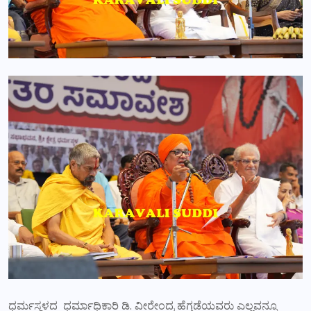
ಧರ್ಮಸ್ಥಳದ ಧರ್ಮಾಧಿಕಾರಿ ಡಿ. ವೀರೇಂದ್ರ ಹೆಗ್ಗಡೆಯವರು ಎಲ್ಲವನ್ನೂ