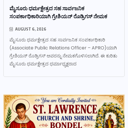
ಮೈಸೂರು ಧರ್ಮಕ್ಷೇತ್ರದ ಸಹ ಸಾರ್ವಜನಿಕ
ಸಂಪರ್ಕಾಧಿಕಾರಿಯಾಗಿ ಗ್ರೇಶಿಯನ್ ರೊಡ್ರಿಗಸ್ ನೇಮಕ
AUGUST 6, 2026
ಮೈಸೂರು ಧರ್ಮಕ್ಷೇತ್ರದ ಸಹ ಸಾರ್ವಜನಿಕ ಸಂಪರ್ಕಾಧಿಕಾರಿ
(Associate Public Relations Officer – APRO)ಯಾಗಿ
ಗ್ರೇಶಿಯನ್ ರೊಡ್ರಿಗಸ್ ಅವರನ್ನು ನೇಮಕಗೊಳಿಸಲಾಗಿದೆ. ಈ ಕುರಿತು
ಮೈಸೂರು ಧರ್ಮಕ್ಷೇತ್ರದ ಧರ್ಮಾಧ್ಯಕ್ಷರಾದ