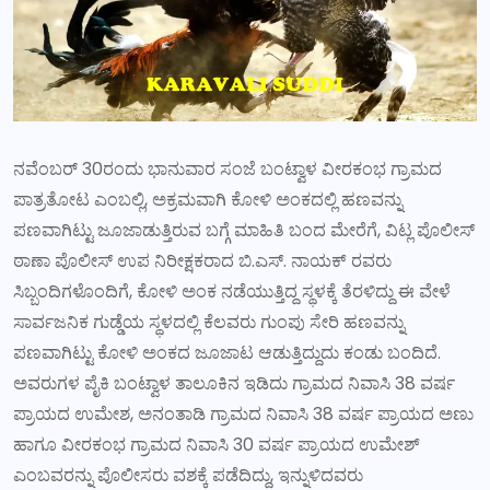
ನವೆಂಬರ್ 30ರಂದು ಭಾನುವಾರ ಸಂಜೆ ಬಂಟ್ವಾಳ ವೀರಕಂಭ ಗ್ರಾಮದ
ಪಾತ್ರತೋಟ ಎಂಬಲ್ಲಿ, ಅಕ್ರಮವಾಗಿ ಕೋಳಿ ಅಂಕದಲ್ಲಿ ಹಣವನ್ನು
ಪಣವಾಗಿಟ್ಟು ಜೂಜಾಡುತ್ತಿರುವ ಬಗ್ಗೆ ಮಾಹಿತಿ ಬಂದ ಮೇರೆಗೆ, ವಿಟ್ಲ ಪೊಲೀಸ್‌
ಠಾಣಾ ಪೊಲೀಸ್‌ ಉಪ ನಿರೀಕ್ಷಕರಾದ ಬಿ.ಎಸ್. ನಾಯಕ್ ರವರು
ಸಿಬ್ಬಂದಿಗಳೊಂದಿಗೆ, ಕೋಳಿ ಅಂಕ ನಡೆಯುತ್ತಿದ್ದ ಸ್ಥಳಕ್ಕೆ ತೆರಳಿದ್ದು ಈ ವೇಳೆ
ಸಾರ್ವಜನಿಕ ಗುಡ್ಡೆಯ ಸ್ಥಳದಲ್ಲಿ ಕೆಲವರು ಗುಂಪು ಸೇರಿ ಹಣವನ್ನು
ಪಣವಾಗಿಟ್ಟು ಕೋಳಿ ಅಂಕದ ಜೂಜಾಟ ಆಡುತ್ತಿದ್ದುದು ಕಂಡು ಬಂದಿದೆ.
ಅವರುಗಳ ಪೈಕಿ ಬಂಟ್ವಾಳ ತಾಲೂಕಿನ ಇಡಿದು ಗ್ರಾಮದ ನಿವಾಸಿ 38 ವರ್ಷ
ಪ್ರಾಯದ ಉಮೇಶ, ಅನಂತಾಡಿ ಗ್ರಾಮದ ನಿವಾಸಿ 38 ವರ್ಷ ಪ್ರಾಯದ ಅಣು
ಹಾಗೂ ವೀರಕಂಭ ಗ್ರಾಮದ ನಿವಾಸಿ 30 ವರ್ಷ ಪ್ರಾಯದ ಉಮೇಶ್
ಎಂಬವರನ್ನು ಪೊಲೀಸರು ವಶಕ್ಕೆ ಪಡೆದಿದ್ದು, ಇನ್ನುಳಿದವರು