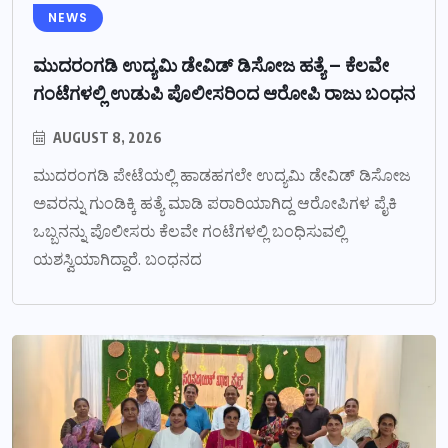
NEWS
ಮುದರಂಗಡಿ ಉದ್ಯಮಿ ಡೇವಿಡ್ ಡಿಸೋಜ ಹತ್ಯೆ – ಕೆಲವೇ
ಗಂಟೆಗಳಲ್ಲಿ ಉಡುಪಿ ಪೊಲೀಸರಿಂದ ಆರೋಪಿ ರಾಜು ಬಂಧನ
AUGUST 8, 2026
ಮುದರಂಗಡಿ ಪೇಟೆಯಲ್ಲಿ ಹಾಡಹಗಲೇ ಉದ್ಯಮಿ ಡೇವಿಡ್ ಡಿಸೋಜ
ಅವರನ್ನು ಗುಂಡಿಕ್ಕಿ ಹತ್ಯೆ ಮಾಡಿ ಪರಾರಿಯಾಗಿದ್ದ ಆರೋಪಿಗಳ ಪೈಕಿ
ಒಬ್ಬನನ್ನು ಪೊಲೀಸರು ಕೆಲವೇ ಗಂಟೆಗಳಲ್ಲಿ ಬಂಧಿಸುವಲ್ಲಿ
ಯಶಸ್ವಿಯಾಗಿದ್ದಾರೆ. ಬಂಧನದ