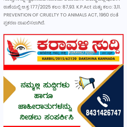
ಠಾಣೆಯಲ್ಲಿ ಅ.ಕ್ರ: 177/2025 ಕಲಂ: 87,93. K.P.Act ಮತ್ತು ಕಲಂ: 3,11.
PREVENTION OF CRUELTY TO ANIMALS ACT, 1960 ರಂತೆ
ಪ್ರಕರಣ ದಾಖಲಿಸಲಾಗಿದೆ.