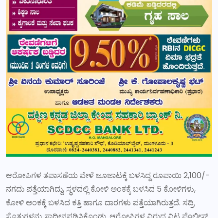
ಆರೋಪಿಗಳ ತಪಾಸಣೆಯ ವೇಳೆ ಜೂಜಾಟಕ್ಕೆ ಬಳಸಿದ್ದ ರೂಪಾಯಿ 2,100/-
ನಗದು ಪತ್ತೆಯಾಗಿದ್ದು, ಸ್ಥಳದಲ್ಲಿ ಕೋಳಿ ಅಂಕಕ್ಕೆ ಬಳಸಿದ 5 ಕೋಳಿಗಳು,
ಕೋಳಿ ಅಂಕಕ್ಕೆ ಬಳಸಿದ ಕತ್ತಿ ಹಾಗೂ ದಾರಗಳು ಪತ್ತೆಯಾಗಿರುತ್ತದೆ. ಸದ್ರಿ
ಸೊತ್ತುಗಳನ್ನು ಸ್ವಾಧೀನಪಡಿಸಿಕೊಂಡು. ಆರೋಪಿಗಳ ವಿರುದ್ಧ ವಿಟ್ಲ ಪೊಲೀಸ್