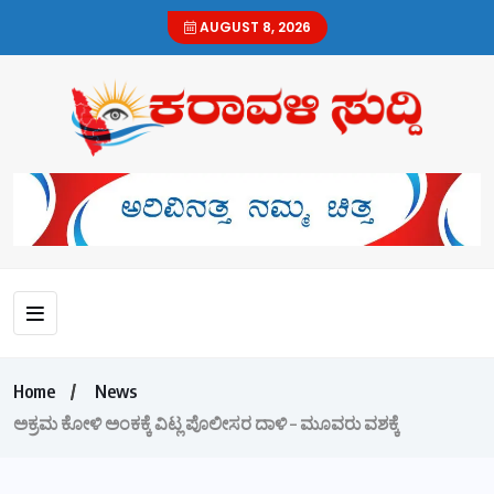
AUGUST 8, 2026
Home
News
ಅಕ್ರಮ ಕೋಳಿ ಅಂಕಕ್ಕೆ ವಿಟ್ಲ ಪೊಲೀಸರ ದಾಳಿ – ಮೂವರು ವಶಕ್ಕೆ