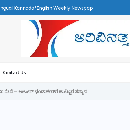
English Weekly Newspaper | ಕರಾವಳಿ ಸುದ್ದಿ - ಅರವಿನತ್ತ ನಮ್ಮ ಚಿತ್ತ
Contact Us
ಿ ಸೇವೆ — ಅರ್ಜುನ್ ಭಂಡಾರ್ಕರ್‌ಗೆ ಹುಟ್ಟೂರ ಸನ್ಮಾನ