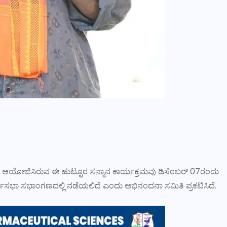
ಿಂದ ಆಯೋಜಿಸಿರುವ ಈ ಹುಟ್ಟೂರ ಸನ್ಮಾನ ಕಾರ್ಯಕ್ರಮವು ಡಿಸೆಂಬರ್ 07ರಂದು
ರ್ಣಸಭಾ ಸಭಾಂಗಣದಲ್ಲಿ ನಡೆಯಲಿದೆ ಎಂದು ಅಭಿನಂದನಾ ಸಮಿತಿ ಪ್ರಕಟಿಸಿದೆ.