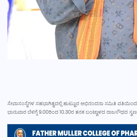
ಸೇವಾಸಂಸ್ಥೆಗಳ ಸಹಭಾಗಿತ್ವದಲ್ಲಿ ಹುಟ್ಟೂರ ಅಭಿನಂದನಾ ಸಮಿತಿ ವತಿಯ
ಭಾನುವಾರ ಬೆಳಿಗ್ಗೆ 9.00ರಿಂದ 10.30ರ ತನಕ ಬಂಟ್ವಾಳದ ರಾಜಸೌಧದ ಸ್ವ