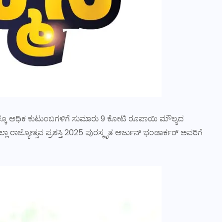
0ಕ್ಕೂ ಅಧಿಕ ಕುಟುಂಬಗಳಿಗೆ ಸುಮಾರು 9 ಕೋಟಿ ರೂಪಾಯಿ ಮೌಲ್ಯದ
ಾ ರಾಜ್ಯೋತ್ಸವ ಪ್ರಶಸ್ತಿ 2025 ಪುರಸ್ಕೃತ ಅರ್ಜುನ್ ಭಂಡಾರ್ಕರ್ ಅವರಿಗೆ