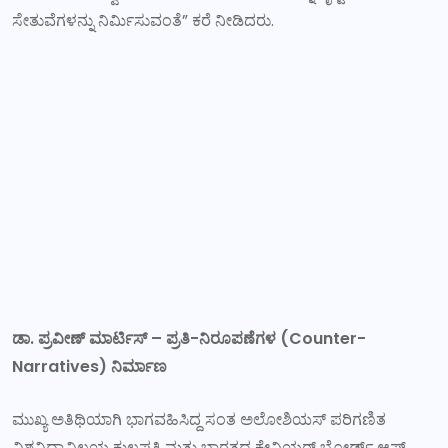
ಸೇತುವೆಗಳನ್ನು ನಿರ್ಮಿಸುವಂತೆ” ಕರೆ ನೀಡಿದರು.
ಡಾ. ಪ್ರವೀಣ್ ಮಾರ್ಟಿಸ್
–
ಪ್ರತಿ-ನಿರೂಪಣೆಗಳ (
Counter-
Narratives)
ನಿರ್ಮಾಣ
ಮುಖ್ಯ ಅತಿಥಿಯಾಗಿ ಭಾಗವಹಿಸಿದ್ದ ಸಂತ ಅಲೋಶಿಯಸ್ ಪರಿಗಣಿತ
ವಿಶ್ವವಿದ್ಯಾನಿಲಯ ಕುಲಪತಿ ಮತ್ತು ಭಾರತದ ಕ್ಷೇವಿಯರ್ ಬೋರ್ಡ್ ಆಫ್