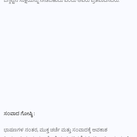
ಒಗ್ಗಟ್ಟಿನ ಸಾಕ್ಷಿಯನ್ನು ನೀಡಬಹುದು ಎಂದು ಅವರು ಪ್ರತಿಪಾದಿಸಿದರು.
ಸಂವಾದ ಗೋಷ್ಠಿ
:
ಭಾಷಣಗಳ ನಂತರ, ಮುಕ್ತ ಚರ್ಚೆ ಮತ್ತು ಸಂವಾದಕ್ಕೆ ಅವಕಾಶ