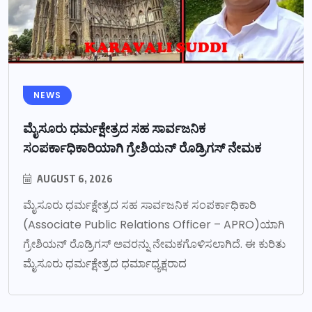
NEWS
ಮೈಸೂರು ಧರ್ಮಕ್ಷೇತ್ರದ ಸಹ ಸಾರ್ವಜನಿಕ
ಸಂಪರ್ಕಾಧಿಕಾರಿಯಾಗಿ ಗ್ರೇಶಿಯನ್ ರೊಡ್ರಿಗಸ್ ನೇಮಕ
AUGUST 6, 2026
ಮೈಸೂರು ಧರ್ಮಕ್ಷೇತ್ರದ ಸಹ ಸಾರ್ವಜನಿಕ ಸಂಪರ್ಕಾಧಿಕಾರಿ
(Associate Public Relations Officer – APRO)ಯಾಗಿ
ಗ್ರೇಶಿಯನ್ ರೊಡ್ರಿಗಸ್ ಅವರನ್ನು ನೇಮಕಗೊಳಿಸಲಾಗಿದೆ. ಈ ಕುರಿತು
ಮೈಸೂರು ಧರ್ಮಕ್ಷೇತ್ರದ ಧರ್ಮಾಧ್ಯಕ್ಷರಾದ