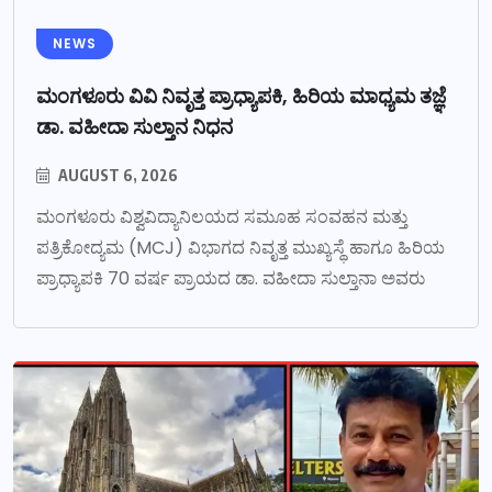
NEWS
ಮಂಗಳೂರು ವಿವಿ ನಿವೃತ್ತ ಪ್ರಾಧ್ಯಾಪಕಿ, ಹಿರಿಯ ಮಾಧ್ಯಮ ತಜ್ಞೆ
ಡಾ. ವಹೀದಾ ಸುಲ್ತಾನ ನಿಧನ
AUGUST 6, 2026
ಮಂಗಳೂರು ವಿಶ್ವವಿದ್ಯಾನಿಲಯದ ಸಮೂಹ ಸಂವಹನ ಮತ್ತು
ಪತ್ರಿಕೋದ್ಯಮ (MCJ) ವಿಭಾಗದ ನಿವೃತ್ತ ಮುಖ್ಯಸ್ಥೆ ಹಾಗೂ ಹಿರಿಯ
ಪ್ರಾಧ್ಯಾಪಕಿ 70 ವರ್ಷ ಪ್ರಾಯದ ಡಾ. ವಹೀದಾ ಸುಲ್ತಾನಾ ಅವರು