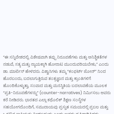
“ಈ ಸನ್ನಿವೇಶದಲ್ಲಿ, ವಿಶೇಷವಾಗಿ ತಪ್ಪು ನಿರೂಪಣೆಗಳು ಮತ್ತು ಅನಿಶ್ಚಿತತೆಗಳ
ನಡುವೆ, ಸತ್ಯ ಮತ್ತು ನ್ಯಾಯಕ್ಕಾಗಿ ಹೋರಾಟ ಮುಂದುವರಿಯಬೇಕು,” ಎಂದು
ಡಾ. ಮಾರ್ಟಿಸ್ ಹೇಳಿದರು. ವಿಶ್ವಾಸಿಗಳು ತಮ್ಮ “ಕಂಫರ್ಟ್ ಜೋನ್” ನಿಂದ
ಹೊರಬಂದು, ಬದಲಾಗುತ್ತಿರುವ ತಂತ್ರಜ್ಞಾನ ಮತ್ತು ಕ್ರಾಂತಿಗಳಿಗೆ
ಹೊಂದಿಕೊಳ್ಳುತ್ತಾ, ಸಂವಾದ ಮತ್ತು ಮನಸ್ಥಿತಿಯ ಬದಲಾವಣೆಯ ಮೂಲಕ
“ಪ್ರತಿ-ನಿರೂಪಣೆಗಳನ್ನು” (counter-narratives) ನಿರ್ಮಿಸಲು ಅವರು
ಕರೆ ನೀಡಿದರು. ಭಾರತದ ಎಲ್ಲಾ ಕಥೊಲಿಕ್ ಶಿಕ್ಷಣ ಸಂಸ್ಥೆಗಳ
ಸಹಯೋಗದೊಂದಿಗೆ, ಸಮುದಾಯವು ಪ್ರಸ್ತುತ ಸಮಯದಲ್ಲಿ ಪ್ರಬಲ ಮತ್ತು