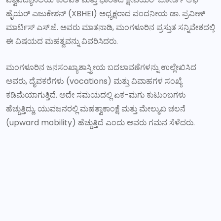
ಹೈಯರ್ ಎಜುಕೇಶನ್ (XBHEI) ಅಧ್ಯಕ್ಷರಾದ ವಂದನೀಯ ಡಾ. ಪ್ರವೀಣ್
ಮಾರ್ಟಿಸ್ ಎಸ್.ಜೆ. ಅವರು ಮಾತನಾಡಿ, ಮಂಗಳೂರಿನ ಪ್ರಸ್ತುತ ಸನ್ನಿವೇಶದಲ್ಲಿ
ಈ ವಿಷಯದ ಮಹತ್ವವನ್ನು ವಿವರಿಸಿದರು.
ಮಂಗಳೂರಿನ ಜನಸಂಖ್ಯಾಶಾಸ್ತ್ರೀಯ ಬದಲಾವಣೆಗಳನ್ನು ಉಲ್ಲೇಖಿಸಿದ
ಅವರು, ದೈವಕರೆಗಳು (vocations) ಮತ್ತು ವಿವಾಹಗಳ ಸಂಖ್ಯೆ
ಕಡಿಮೆಯಾಗುತ್ತಿದೆ. ಅದೇ ಸಮಯದಲ್ಲಿ ಏಕ-ಮಗು ಕುಟುಂಬಗಳು
ಹೆಚ್ಚುತ್ತಿದ್ದು, ಯುವಜನರಲ್ಲಿ ಮಹತ್ವಾಕಾಂಕ್ಷೆ ಮತ್ತು ಮೇಲ್ಮುಖ ಚಲನೆ
(upward mobility) ಹೆಚ್ಚುತ್ತಿದೆ ಎಂದು ಅವರು ಗಮನ ಸೆಳೆದರು.