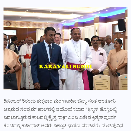
ಡಿಸೆಂಬರ್ 5ರಂದು ಶುಕ್ರವಾರ ಮಂಗಳೂರಿನ ಜೆಪ್ಪು ಸಂತ ಆಂತೋನಿ
ಆಶ್ರಮದ ಸಂಭ್ರಮ್ ಹಾಲ್‌ನಲ್ಲಿ ಆಯೋಜಿಸಲಾದ “ಕ್ರಿಸ್ಮಸ್ ಹೊಸ್ತಿಲಲ್ಲಿ:
ಬದಲಾಗುತ್ತಿರುವ ಕಾಲದಲ್ಲಿ ಕ್ರೈಸ್ತ ಸಾಕ್ಷಿ” ಎಂಬ ವಿಶೇಷ ಕ್ರಿಸ್ಮಸ್ ಪೂರ್ವ
ಕೂಟದಲ್ಲಿ ಕಾರ್ಡಿನಲ್ ಅವರು ದಿಕ್ಸೂಚಿ ಭಾಷಣ ಮಾಡಿದರು. ಮುಡಿಪುವಿನ