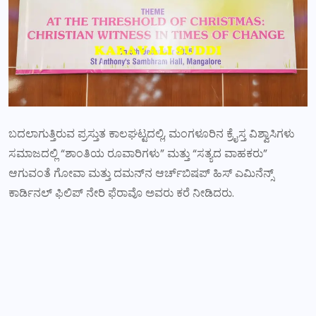
ಬದಲಾಗುತ್ತಿರುವ ಪ್ರಸ್ತುತ ಕಾಲಘಟ್ಟದಲ್ಲಿ, ಮಂಗಳೂರಿನ ಕ್ರೈಸ್ತ ವಿಶ್ವಾಸಿಗಳು
ಸಮಾಜದಲ್ಲಿ “ಶಾಂತಿಯ ರೂವಾರಿಗಳು” ಮತ್ತು “ಸತ್ಯದ ವಾಹಕರು”
ಆಗುವಂತೆ ಗೋವಾ ಮತ್ತು ದಮನ್‌ನ ಆರ್ಚ್‌ಬಿಷಪ್ ಹಿಸ್ ಎಮಿನೆನ್ಸ್
ಕಾರ್ಡಿನಲ್ ಫಿಲಿಪ್ ನೇರಿ ಫೆರಾವೊ ಅವರು ಕರೆ ನೀಡಿದರು.