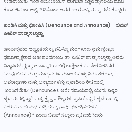
ನೀಡಲಾಯಿತು. ಸಂತ ಅಲೋಶಿಯಸ್ ಪರಿಗಣಿತ ವಿಶ್ವವಿದ್ಯಾನಿಲಯ ಮಾಜಿ
ಕುಲಸಚಿವ ಡಾ. ಆಲ್ವಿನ್ ಡಿಸೋಜ ಅವರು ಈ ಗೋಷ್ಠಿಯನ್ನು ನಡೆಸಿಕೊಟ್ಟರು.
ಖಂಡಿಸಿ ಮತ್ತು ಘೋಷಿಸಿ (
Denounce and Announce) –
ಬಿಷಪ್
ಪೀಟರ್ ಪಾವ್ಲ್ ಸಲ್ಡಾನ್ಹಾ
ಕಾರ್ಯಕ್ರಮದ ಅಧ್ಯಕ್ಷತೆಯನ್ನು ವಹಿಸಿದ್ದ ಮಂಗಳೂರು ಧರ್ಮಕ್ಷೇತ್ರದ
ಧರ್ಮಾಧ್ಯಕ್ಷರಾದ ಅತೀ ವಂದನೀಯ ಡಾ. ಪೀಟರ್ ಪಾವ್ಲ್ ಸಲ್ಡಾನ್ಹಾ ಅವರು
ವಿಶ್ವಾಸಿಗಳ ದ್ವಂದ್ವ ಜವಾಬ್ದಾರಿಯ ಬಗ್ಗೆ ಉತ್ತೇಜಕ ಸಂದೇಶ ನೀಡಿದರು.
“ನಾವು ಬರಹ ಮತ್ತು ಮಾಧ್ಯಮಗಳ ಮೂಲಕ ಸುಳ್ಳು ನಿರೂಪಣೆಗಳು,
ಅಪರಾಧಗಳು ಮತ್ತು ಅನ್ಯಾಯಗಳನ್ನು ಪ್ರವಾದಿಯ ರೀತಿಯಲ್ಲಿ
‘ಖಂಡಿಸಬೇಕು’ (Denounce). ಅದೇ ಸಮಯದಲ್ಲಿ, ಯೇಸು ಎಲ್ಲರ
ಹೃದಯದಲ್ಲಿದ್ದಾರೆ ಮತ್ತು ಕ್ರೈಸ್ತ ಮೌಲ್ಯಗಳು ಪ್ರತಿಯೊಬ್ಬರ ಹೃದಯದಲ್ಲಿ
ನೆಲೆಸಿವೆ ಎಂಬ ಶುಭ ಸುದ್ದಿಯನ್ನು ನಾವು ‘ಘೋಷಿಸಬೇಕು’
(Announce),” ಎಂದು ಬಿಷಪ್ ಸಲ್ಡಾನಾ ಪ್ರತಿಪಾದಿಸಿದರು.