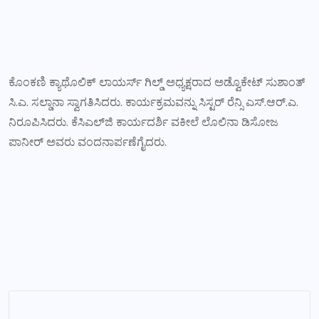
ಕೊಂಕಣಿ ಕ್ಯಾಥೊಲಿಕ್ ಲಾಯರ್ಸ್ ಗಿಲ್ಡ್ ಅಧ್ಯಕ್ಷರಾದ ಅಡ್ವೊಕೇಟ್ ಸುಶಾಂತ್
ಸಿ.ಎ. ಸಲ್ಡಾನಾ ಸ್ವಾಗತಿಸಿದರು. ಕಾರ್ಯಕ್ರಮವನ್ನು ಸಿಸ್ಟರ್ ರೆನ್ಸಿ ಎಸ್.ಆರ್.ಎ.
ನಿರೂಪಿಸಿದರು. ಕೆಸಿಎಲ್‌ಜಿ ಕಾರ್ಯದರ್ಶಿ ವಕೀಲೆ ಲೊಲಿನಾ ಡಿಸೋಜ
ಪಾನೀರ್ ಅವರು ವಂದನಾರ್ಪಣೆಗೈದರು.