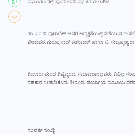
ಸಭಾಂಗಣದಲ್ಲಿ ಪೂರ್ವಭಾವಿ ಸಭೆ ಕರೆಯಲಾಗಿದೆ.
ಡಾ. ಎಂ.ಬಿ. ಪುರಾಣಿಕ್ ಅವರ ಅಧ್ಯಕ್ಷತೆಯಲ್ಲಿ ನಡೆಯುವ ಈ ಸ
ಪೇಜಾವರ, ಗುರುಪ್ರಸಾದ್ ಕಡಂಬಾರ್ ಹಾಗೂ ಬಿ. ಸುಬ್ರಹ್ಮಣ್ಯ ರಾವ್
ಶೀರೂರು ಮಠದ ಶಿಷ್ಯವೃಂದ, ಸಮಾಜಬಾಂಧವರು, ವಿವಿಧ ಸಂಘ–ಸಂಸ
ಸಹಕಾರ ನೀಡಬೇಕೆಂದು ಶೀರೂರು ಪರ್ಯಾಯ ಸಮಿತಿಯ ಪರವಾಗಿ ಎ
ಸಂಪರ್ಕ ಸಂಖ್ಯೆ: