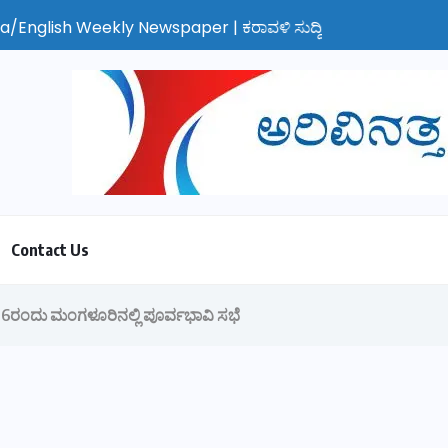
ekly Newspaper | ಕರಾವಳಿ ಸುದ್ದಿ - ಅರವಿನತ್ತ ನಮ್ಮ ಚಿತ್ತ
Contact Us
ರಂದು ಮಂಗಳೂರಿನಲ್ಲಿ ಪೂರ್ವಭಾವಿ ಸಭೆ