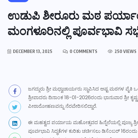
ಉಡುಪಿ ಶೀರೂರು ಮಠ ಪರ್ಯಾಯ
ಮಂಗಳೂರಿನಲ್ಲಿ ಪೂರ್ವಭಾವಿ ಸಭ
DECEMBER 13, 2025
0 COMMENTS
250 VIEWS
ಜಗದ್ಗುರು ಶ್ರೀ ಮಧ್ವಾಚಾರ್ಯರು ಸ್ಥಾಪಿಸಿದ ಅಷ್ಟ ಮಠಗಳ ಪ
ಶ್ರೀಪಾದರು ದಿನಾಂಕ 18-01-2026ರಂದು ಭಾನುವಾರ ಶ್ರೀ ಕೃಷ್
ಪೀಠಾರೋಹಣವನ್ನು ನೆರವೇರಿಸಲಿದ್ದಾರೆ.
ಈ ಮಹತ್ವದ ಪರ್ಯಾಯ ಮಹೋತ್ಸವದ ಹಿನ್ನೆಲೆಯಲ್ಲಿ ಪೂಜ್ಯ ಶ್ರೀ
ಪೂರ್ವಭಾವಿ ಸಿದ್ಧತೆಗಳ ಕುರಿತು ಚರ್ಚಿಸಲು ಡಿಸೆಂಬರ್ 16ರ