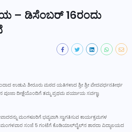
 – ಡಿಸೆಂಬರ್ 16ರಂದು
ೆ
ೈಕಿ ಒಂದಾದ ಉಡುಪಿ ಶೀರೂರು ಮಠದ ಯತಿಗಳಾದ ಶ್ರೀ ಶ್ರೀ ವೇದವರ್ಧನತೀರ್ಥ
ಣನ ಪೂಜಾ ದೀಕ್ಷೆಯೊಂದಿಗೆ ತಮ್ಮ ಪ್ರಥಮ ಪರ್ಯಾಯ ಸರ್ವಜ್ಞ
ಪಾದರನ್ನು ಮಂಗಳೂರಿಗೆ ಭವ್ಯವಾಗಿ ಸ್ವಾಗತಿಸುವ ಕಾರ್ಯಕ್ರಮಗಳ
ಂದು ಮಂಗಳವಾರ ಸಂಜೆ 5 ಗಂಟೆಗೆ ಕೊಡಿಯಾಲ್‌ಬೈಲ್‌ನ ಶಾರದಾ ವಿದ್ಯಾಲಯದ