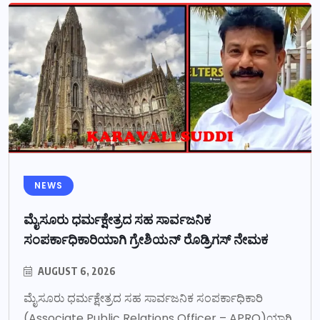
NEWS
ಮೈಸೂರು ಧರ್ಮಕ್ಷೇತ್ರದ ಸಹ ಸಾರ್ವಜನಿಕ
ಸಂಪರ್ಕಾಧಿಕಾರಿಯಾಗಿ ಗ್ರೇಶಿಯನ್ ರೊಡ್ರಿಗಸ್ ನೇಮಕ
AUGUST 6, 2026
ಮೈಸೂರು ಧರ್ಮಕ್ಷೇತ್ರದ ಸಹ ಸಾರ್ವಜನಿಕ ಸಂಪರ್ಕಾಧಿಕಾರಿ
(Associate Public Relations Officer – APRO)ಯಾಗಿ