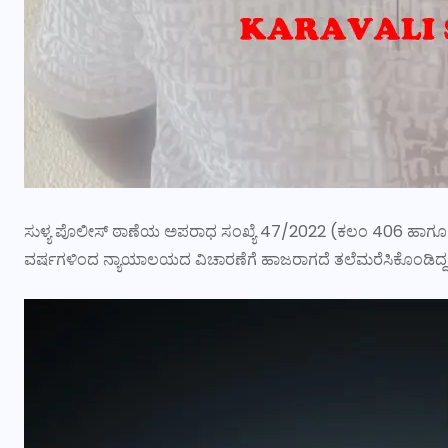
ಸುಳ್ಯ ಪೊಲೀಸ್ ಠಾಣೆಯ ಅಪರಾಧ ಸಂಖ್ಯೆ 47/2022 (ಕಲಂ 406 ಹಾಗೂ 42
ವರ್ಷಗಳಿಂದ ನ್ಯಾಯಾಲಯದ ವಿಚಾರಣೆಗೆ ಹಾಜರಾಗದೆ ತಲೆಮರೆಸಿಕೊಂಡಿದ್ದ ಆ