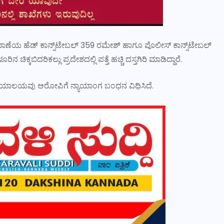
ಾಣೆಯ ಹೆಡ್ ಕಾನ್ಸ್‌ಟೇಬಲ್ 359 ರಮೇಶ್ ಹಾಗೂ ಪೊಲೀಸ್ ಕಾನ್ಸ್‌ಟೇಬಲ್
್ಕಬಿದರಿಕಲ್ಲು ಪ್ರದೇಶದಲ್ಲಿ ಪತ್ತೆ ಹಚ್ಚಿ ದಸ್ತಗಿರಿ ಮಾಡಿದ್ದಾರೆ.
್ಯಾಯಾಲಯವು ಆರೋಪಿಗೆ ನ್ಯಾಯಾಂಗ ಬಂಧನ ವಿಧಿಸಿದೆ.