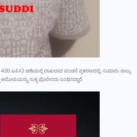
0 ಐಪಿಸಿ) ಅಡಿಯಲ್ಲಿ ದಾಖಲಾದ ವಂಚನೆ ಪ್ರಕರಣದಲ್ಲಿ, ಸುಮಾರು ನಾಲ್ಕು
ರೋಪಿಯನ್ನು ಸುಳ್ಯ ಪೊಲೀಸರು ಬಂಧಿಸಿದ್ದಾರೆ.