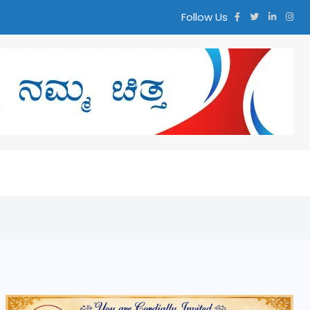
Follow Us
್ಮ ಚಿತ್ತ