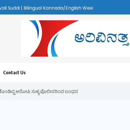
Kannada/English Weekly Newspaper | ಕರಾವಳಿ ಸುದ್ದಿ - ಅರವಿನತ್ತ ನಮ
Contact Us
ಸಿಕೊಂಡಿದ್ದ ಆರೋಪಿ ಸುಳ್ಯ ಪೊಲೀಸರಿಂದ ಬಂಧನ