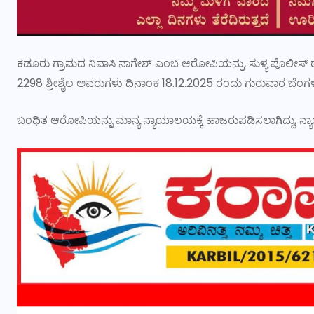
ಕಡೂರು ಗ್ರಾಮದ ನಿವಾಸಿ ನಾಗೇಶ್ ಎಂಬ ಆರೋಪಿಯನ್ನು, ಸುಳ್ಯ ಪೊಲೀಸ್ ಠ
2298 ಶ್ರೀಶೈಲ ಅವರುಗಳು ದಿನಾಂಕ 18.12.2025 ರಂದು ಗುರುವಾರ ಬೆಂಗಳೂರಿನ ಚಿಕ
ಬಂಧಿತ ಆರೋಪಿಯನ್ನು ಮಾನ್ಯ ನ್ಯಾಯಾಲಯಕ್ಕೆ ಹಾಜರುಪಡಿಸಲಾಗಿದ್ದು, ನ