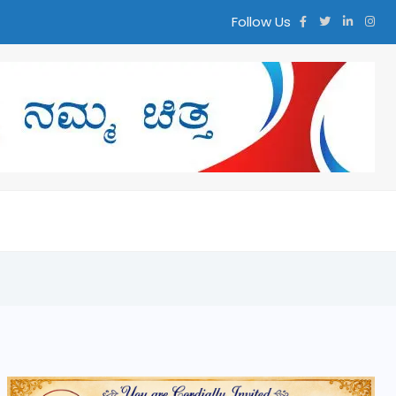
Follow Us
್ತ