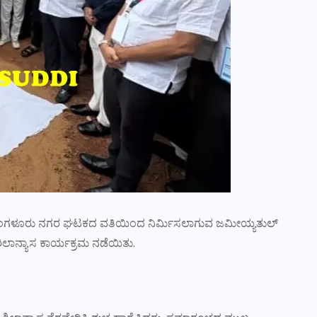
ಮಂಗಳೂರು ನಗರ ಘಟಕದ ವತಿಯಿಂದ ನಿರ್ಮಿಸಲಾಗುವ ಜಮೀಯ್ಯತುಲ್
ಿಲಾನ್ಯಾಸ ಕಾರ್ಯಕ್ರಮ ನಡೆಯಿತು.