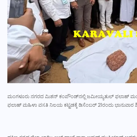
ಮಂಗಳೂರು ನಗರದ ಮಿಶನ್ ಕಂಪೌಂಡ್‌ನಲ್ಲಿ ಜಮೀಯ್ಯತುಲ್ ಫಲಾಹ್ 
ಫಲಾಹ್ ಮಹಿಳಾ ವಸತಿ ನಿಲಯ ಕಟ್ಟಡಕ್ಕೆ ಡಿಸೆಂಬರ್ 21ರಂದು ಭಾನುವಾರ ಶ