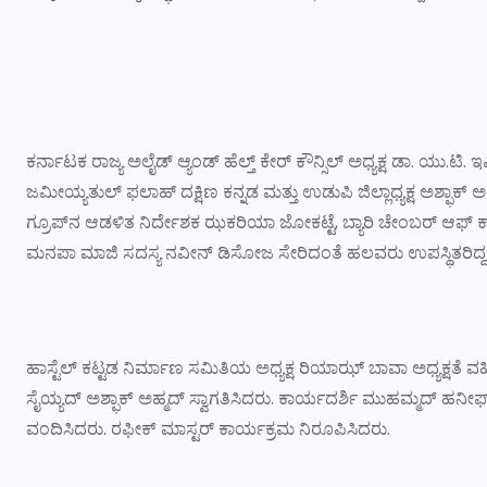
ಕರ್ನಾಟಕ ರಾಜ್ಯ ಅಲೈಡ್ ಆ್ಯಂಡ್ ಹೆಲ್ತ್ ಕೇರ್ ಕೌನ್ಸಿಲ್ ಅಧ್ಯಕ್ಷ ಡಾ. ಯು.ಟಿ. ಇಫ
ಜಮೀಯ್ಯತುಲ್ ಫಲಾಹ್ ದಕ್ಷಿಣ ಕನ್ನಡ ಮತ್ತು ಉಡುಪಿ ಜಿಲ್ಲಾಧ್ಯಕ್ಷ ಅಶ್ಫಾಕ
ಗ್ರೂಪ್‌ನ ಆಡಳಿತ ನಿರ್ದೇಶಕ ಝಕರಿಯಾ ಜೋಕಟ್ಟೆ, ಬ್ಯಾರಿ ಚೇಂಬರ್ ಆಫ್ ಕಾಮ
ಮನಪಾ ಮಾಜಿ ಸದಸ್ಯ ನವೀನ್ ಡಿಸೋಜ ಸೇರಿದಂತೆ ಹಲವರು ಉಪಸ್ಥಿತರಿದ್ದ
ಹಾಸ್ಟೆಲ್ ಕಟ್ಟಡ ನಿರ್ಮಾಣ ಸಮಿತಿಯ ಅಧ್ಯಕ್ಷ ರಿಯಾಝ್ ಬಾವಾ ಅಧ್ಯಕ್ಷತ
ಸೈಯ್ಯದ್ ಅಶ್ಫಾಕ್ ಅಹ್ಮದ್ ಸ್ವಾಗತಿಸಿದರು. ಕಾರ್ಯದರ್ಶಿ ಮುಹಮ್ಮದ್ ಹನೀ
ವಂದಿಸಿದರು. ರಫೀಕ್ ಮಾಸ್ಟರ್ ಕಾರ್ಯಕ್ರಮ ನಿರೂಪಿಸಿದರು.