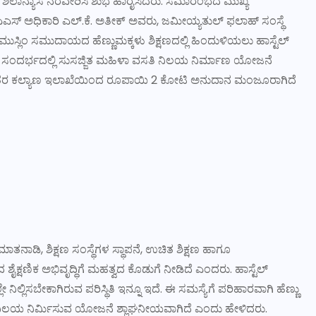
ರು ಶಿಲಾನ್ಯಾಸ ನೆರವೇರಿಸಿ ಶುಭ ಹಾರೈಸಿದರು. ಸಮಾರಂಭದ ಮುಖ್ಯ
ತ ಐಎಎಸ್ ಅಧಿಕಾರಿ ಎಲ್.ಕೆ. ಅತೀಕ್ ಅವರು, ಜಮೀಯ್ಯತುಲ್ ಫಲಾಹ್ ಸಂಸ್ಥೆ
ದರು. ಮುಸ್ಲಿಂ ಸಮುದಾಯದ ಹೆಣ್ಣುಮಕ್ಕಳು ಶಿಕ್ಷಣದಲ್ಲಿ ಹಿಂದುಳಿಯಲು ಹಾಸ್ಟೆಲ್
ಂದರ್ಭದಲ್ಲಿ ಸುಸಜ್ಜಿತ ಮಹಿಳಾ ವಸತಿ ನಿಲಯ ನಿರ್ಮಾಣ ಯೋಜನೆ
್ಯಾತರ ಕಲ್ಯಾಣ ಇಲಾಖೆಯಿಂದ ರೂಪಾಯಿ 2 ಕೋಟಿ ಅನುದಾನ ಮಂಜೂರಾಗಿದೆ
ನಾಡಿ, ಶಿಕ್ಷಣ ಸಂಸ್ಥೆಗಳ ಸ್ಥಾಪನೆ, ಉಚಿತ ಶಿಕ್ಷಣ ಹಾಗೂ
ಷಣಿಕ ಅಭಿವೃದ್ಧಿಗೆ ಮಹತ್ವದ ಕೊಡುಗೆ ನೀಡಿದೆ ಎಂದರು. ಹಾಸ್ಟೆಲ್
ನಿಲ್ಲಿಸಬೇಕಾಗಿರುವ ಪರಿಸ್ಥಿತಿ ಇನ್ನೂ ಇದೆ. ಈ ಸಮಸ್ಯೆಗೆ ಪರಿಹಾರವಾಗಿ ಹೆಣ್ಣು
ಿ ನಿಲಯ ನಿರ್ಮಿಸುವ ಯೋಜನೆ ಶ್ಲಾಘನೀಯವಾಗಿದೆ ಎಂದು ಹೇಳಿದರು.