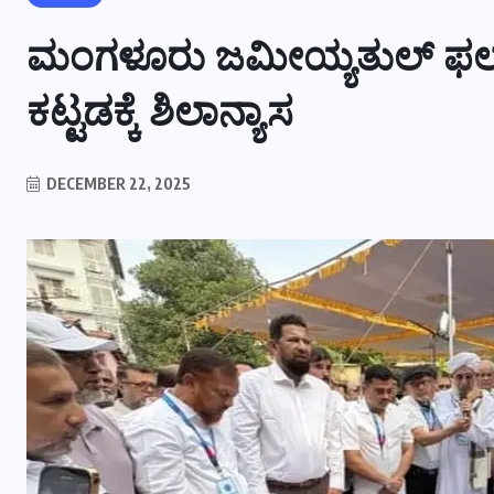
ಮಂಗಳೂರು ಜಮೀಯ್ಯತುಲ್ ಫಲ
ಕಟ್ಟಡಕ್ಕೆ ಶಿಲಾನ್ಯಾಸ
DECEMBER 22, 2025