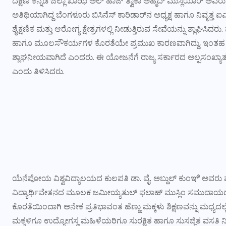
ದಕ್ಷಿಣ ಕನ್ನಡ ಜಿಲ್ಲಾ ಖಾಝಿ ಅಲ್ ಹಾಜ್ ತ್ವಾಕಾ ಅಹ್ಮದ್ ಮುಸ್ಲಿಯಾರ್ ಅವ
ಅತಿಥಿಯಾಗಿದ್ದ ಬೆಂಗಳೂರು ಬಿಸಿನೆಸ್ ಕಾರಿಡಾರ್‌ನ ಅಧ್ಯಕ್ಷ ಹಾಗೂ ನಿವೃತ್
ಶೈಕ್ಷಣಿಕ ಮತ್ತು ಆರೋಗ್ಯ ಕ್ಷೇತ್ರಗಳಲ್ಲಿ ನೀಡುತ್ತಿರುವ ಸೇವೆಯನ್ನು ಶ್ಲಾಘಿಸಿ
ಹಾಗೂ ಮೂಲಸೌಕರ್ಯಗಳ ಕೊರತೆಯೇ ಪ್ರಮುಖ ಕಾರಣವಾಗಿದ್ದು, ಇಂತಹ ಸ
ಶ್ಲಾಘನೀಯವಾಗಿದೆ ಎಂದರು. ಈ ಯೋಜನೆಗೆ ರಾಜ್ಯ ಸರ್ಕಾರದ ಅಲ್ಪಸಂಖ
ಎಂದು ತಿಳಿಸಿದರು.
ಯೆನೆಪೋಯ ವಿಶ್ವವಿದ್ಯಾಲಯದ ಕುಲಪತಿ ಡಾ. ವೈ. ಅಬ್ದುಲ್ ಕುಂಞಿ ಅವರು ಮಾತ
ವಿದ್ಯಾರ್ಥಿವೇತನದ ಮೂಲಕ ಜಮೀಯ್ಯತುಲ್ ಫಲಾಹ್ ಮುಸ್ಲಿಂ ಸಮುದಾಯದ ಶೈಕ್
ಕೊರತೆಯಿಂದಾಗಿ ಅನೇಕ ಪ್ರತಿಭಾವಂತ ಹೆಣ್ಣು ಮಕ್ಕಳು ಶಿಕ್ಷಣವನ್ನು ಮಧ್ಯದಲ್ಲೇ 
ಮಕ್ಕಳಿಗೂ ಉದ್ಯೋಗಸ್ಥ ಮಹಿಳೆಯರಿಗೂ ಸುರಕ್ಷಿತ ಹಾಗೂ ಸುಸಜ್ಜಿತ ವಸತ