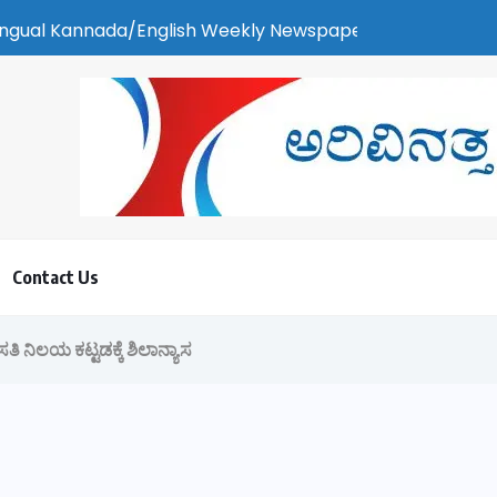
a/English Weekly Newspaper | ಕರಾವಳಿ ಸುದ್ದಿ - ಅರವಿನತ್ತ ನಮ್ಮ ಚಿತ
Contact Us
ಿಲಯ ಕಟ್ಟಡಕ್ಕೆ ಶಿಲಾನ್ಯಾಸ