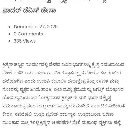
ಫಾದರ್ ಡೆನಿಸ್ ಡೇಸಾ
December 27, 2025
0 Comments
336 Views
ಕ್ರಿಸ್ಮಸ್ ಹಬ್ಬದ ಸಂದರ್ಭದಲ್ಲಿ ದೇಶದ ವಿವಿಧ ಭಾಗಗಳಲ್ಲಿ ಕ್ರೈಸ್ತ ಸಮುದಾಯದ
ಮೇಲೆ ನಡೆದಿರುವ ದಾಳಿಗಳು ಧಾರ್ಮಿಕ ಸ್ವಾತಂತ್ರ್ಯದ ಮೇಲೆ ನಡೆದ ಗಂಭೀರ
ಹಲ್ಲೆಯಾಗಿವೆ ಎಂದು ಉಡುಪಿ ಕಥೊಲಿಕ ಧರ್ಮಕ್ಷೇತ್ರ ತೀವ್ರ ಕಳವಳ ಮತ್ತು
ನೋವನ್ನು ವ್ಯಕ್ತಪಡಿಸಿದೆ. ಶಾಂತಿ, ಪ್ರೀತಿ ಮತ್ತು ಕ್ಷಮೆಯನ್ನು ಜಗತ್ತಿಗೆ ಬೋಧಿಸಿದ
ಯೇಸುಸ್ವಾಮಿಯ ಜನನೋತ್ಸವವಾದ ಕ್ರಿಸ್ಮಸ್ ಈ ಬಾರಿ ಭಾರತದ ಕ್ರೈಸ್ತ
ಸಮುದಾಯಕ್ಕೆ ಭಯ ಮತ್ತು ಆತಂಕವನ್ನುಂಟುಮಾಡಿದೆ. ಕರ್ನಾಟಕ ಸೇರಿದಂತೆ
ಕೇರಳ, ನವದೆಹಲಿ, ಉತ್ತರ ಪ್ರದೇಶ, ರಾಜಸ್ಥಾನ, ಉತ್ತರಾಖಂಡ, ಒಡಿಶಾ
ಮುಂತಾದ ರಾಜ್ಯಗಳಲ್ಲಿ ಕ್ರಿಸ್ಮಸ್ ಆಚರಣೆಗಳ ವೇಳೆ ಮತಾಂಧ ವ್ಯಕ್ತಿಗಳು ಹಲ್ಲೆ