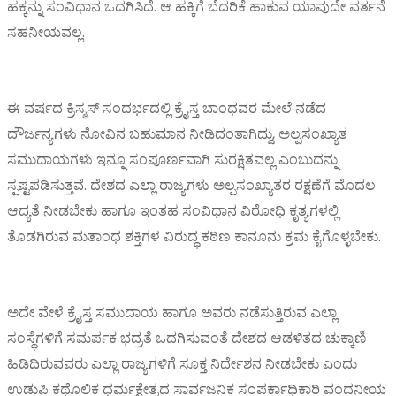
ಹಕ್ಕನ್ನು ಸಂವಿಧಾನ ಒದಗಿಸಿದೆ. ಆ ಹಕ್ಕಿಗೆ ಬೆದರಿಕೆ ಹಾಕುವ ಯಾವುದೇ ವರ್ತನೆ
ಸಹನೀಯವಲ್ಲ.
ಈ ವರ್ಷದ ಕ್ರಿಸ್ಮಸ್ ಸಂದರ್ಭದಲ್ಲಿ ಕ್ರೈಸ್ತ ಬಾಂಧವರ ಮೇಲೆ ನಡೆದ
ದೌರ್ಜನ್ಯಗಳು ನೋವಿನ ಬಹುಮಾನ ನೀಡಿದಂತಾಗಿದ್ದು, ಅಲ್ಪಸಂಖ್ಯಾತ
ಸಮುದಾಯಗಳು ಇನ್ನೂ ಸಂಪೂರ್ಣವಾಗಿ ಸುರಕ್ಷಿತವಲ್ಲ ಎಂಬುದನ್ನು
ಸ್ಪಷ್ಟಪಡಿಸುತ್ತವೆ. ದೇಶದ ಎಲ್ಲಾ ರಾಜ್ಯಗಳು ಅಲ್ಪಸಂಖ್ಯಾತರ ರಕ್ಷಣೆಗೆ ಮೊದಲ
ಆದ್ಯತೆ ನೀಡಬೇಕು ಹಾಗೂ ಇಂತಹ ಸಂವಿಧಾನ ವಿರೋಧಿ ಕೃತ್ಯಗಳಲ್ಲಿ
ತೊಡಗಿರುವ ಮತಾಂಧ ಶಕ್ತಿಗಳ ವಿರುದ್ಧ ಕಠಿಣ ಕಾನೂನು ಕ್ರಮ ಕೈಗೊಳ್ಳಬೇಕು.
ಅದೇ ವೇಳೆ ಕ್ರೈಸ್ತ ಸಮುದಾಯ ಹಾಗೂ ಅವರು ನಡೆಸುತ್ತಿರುವ ಎಲ್ಲಾ
ಸಂಸ್ಥೆಗಳಿಗೆ ಸಮರ್ಪಕ ಭದ್ರತೆ ಒದಗಿಸುವಂತೆ ದೇಶದ ಆಡಳಿತದ ಚುಕ್ಕಾಣಿ
ಹಿಡಿದಿರುವವರು ಎಲ್ಲಾ ರಾಜ್ಯಗಳಿಗೆ ಸೂಕ್ತ ನಿರ್ದೇಶನ ನೀಡಬೇಕು ಎಂದು
ಉಡುಪಿ ಕಥೊಲಿಕ ಧರ್ಮಕ್ಷೇತ್ರದ ಸಾರ್ವಜನಿಕ ಸಂಪರ್ಕಾಧಿಕಾರಿ ವಂದನೀಯ