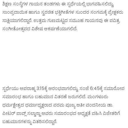
ಶಿಕ್ಷಣ ಸಂಸ್ಥೆಗಳ ಗಾಯನ ತಂಡಗಳು ಈ ಸ್ಪರ್ಧೆಯಲ್ಲಿ ಭಾಗವಹಿಸಲಿದ್ದು,
ಸಾಂಪ್ರದಾಯಿಕ ಹಾಗೂ ಸ್ವರಚಿತ ಭಕ್ತಿಗೀತೆಗಳ ಸುಂದರ ಸಂಗಮಕ್ಕೆ ಪ್ರೇಕ್ಷಕರು
ಸಾಕ್ಷಿಯಾಗಲಿದ್ದಾರೆ. ಉತ್ತಮ ಗುಣಮಟ್ಟದ ಸಮೂಹ ಗಾಯನವು ಈ ಪವಿತ್ರ
ಸಂಗೀತೋತ್ಸವದ ವಿಶೇಷ ಆಕರ್ಷಣೆಯಾಗಲಿದೆ.
ಸ್ಪರ್ಧೆಯು ಅಪರಾಹ್ನ 3:15ಕ್ಕೆ ಆರಂಭವಾಗಲಿದ್ದು, ಸಂಜೆ 6:45ಕ್ಕೆ ಸಮಾರೋಪ
ಸಮಾರಂಭ ಹಾಗೂ ಬಹುಮಾನ ವಿತರಣೆ ಜರುಗಲಿದೆ. ಮಂಗಳೂರು
ಧರ್ಮಕ್ಷೇತ್ರದ ಧರ್ಮಾಧ್ಯಕ್ಷರಾದ ಪರಮ ಪೂಜ್ಯ ಅತೀ ವಂದನೀಯ ಡಾ.
ಪೀಟರ್ ಪಾವ್ಲ್ ಸಲ್ಡಾನ್ಹಾ ಅವರು ಸಮಾರಂಭದ ಅಧ್ಯಕ್ಷತೆ ವಹಿಸಿ ವಿಜೇತರಿಗೆ
ಬಹುಮಾನಗಳನ್ನು ವಿತರಿಸಲಿದ್ದಾರೆ.