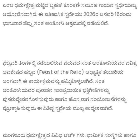
ಎಂಬ ಧರ್ಮಕ್ಷೇತ್ರ ಮಟ್ಟದ ಬೃಹತ್ ಕೊಂಕಣಿ ಸಮೂಹ ಗಾಯನ ಸ್ಪರ್ಧೆಯನ್ನು
ಆಯೋಜಿಸಲಾಗಿದೆ. ಈ ಐತಿಹಾಸಿಕ ಸ್ಪರ್ಧೆಯು 2026ರ ಜನವರಿ 18ರಂದು
ಭಾನುವಾರ ಜೆಪ್ಪು ಸಂತ ಅಂತೋನಿ ಆಶ್ರಮದಲ್ಲಿ ನಡೆಯಲಿದೆ.
ಫೆಬ್ರವರಿ ತಿಂಗಳಲ್ಲಿ ನಡೆಯಲಿರುವ ಪದುವದ ಸಂತ ಅಂತೋನಿಯವರ ಪವಿತ್ರ
ಅವಶೇಷದ ಹಬ್ಬದ (Feast of the Relic) ಆಧ್ಯಾತ್ಮಿಕ ತಯಾರಿಯ
ಅಂಗವಾಗಿ ಈ ಕಾರ್ಯಕ್ರಮವನ್ನು ಹಮ್ಮಿಕೊಳ್ಳಲಾಗಿದೆ. ಸಂತ
ಅಂತೋನಿಯವರ ಪುರಾತನ ಸಾಂಪ್ರದಾಯಿಕ ಭಕ್ತಿಗೀತೆಗಳನ್ನು
ಪುನರುಜ್ಜೀವನಗೊಳಿಸುವುದು ಹಾಗೂ ಹೊಸ ರಾಗ ಸಂಯೋಜನೆಗಳನ್ನು
ಪ್ರೋತ್ಸಾಹಿಸುವುದು ಈ ವಿಶಿಷ್ಟ ಸ್ಪರ್ಧೆಯ ಮುಖ್ಯ ಉದ್ದೇಶವಾಗಿದೆ.
ಮಂಗಳೂರು ಧರ್ಮಕ್ಷೇತ್ರದ ವಿವಿಧ ಚರ್ಚ್ ಗಳು, ಧಾರ್ಮಿಕ ಸಂಸ್ಥೆಗಳು ಹಾಗೂ