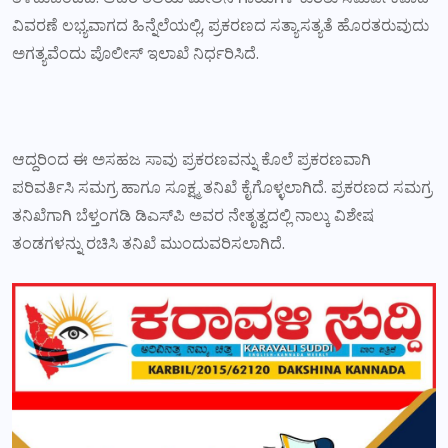
ವಿವರಣೆ ಲಭ್ಯವಾಗದ ಹಿನ್ನೆಲೆಯಲ್ಲಿ, ಪ್ರಕರಣದ ಸತ್ಯಾಸತ್ಯತೆ ಹೊರತರುವುದು
ಅಗತ್ಯವೆಂದು ಪೊಲೀಸ್ ಇಲಾಖೆ ನಿರ್ಧರಿಸಿದೆ.
ಆದ್ದರಿಂದ ಈ ಅಸಹಜ ಸಾವು ಪ್ರಕರಣವನ್ನು ಕೊಲೆ ಪ್ರಕರಣವಾಗಿ
ಪರಿವರ್ತಿಸಿ ಸಮಗ್ರ ಹಾಗೂ ಸೂಕ್ಷ್ಮ ತನಿಖೆ ಕೈಗೊಳ್ಳಲಾಗಿದೆ. ಪ್ರಕರಣದ ಸಮಗ್ರ
ತನಿಖೆಗಾಗಿ ಬೆಳ್ತಂಗಡಿ ಡಿಎಸ್‌ಪಿ ಅವರ ನೇತೃತ್ವದಲ್ಲಿ ನಾಲ್ಕು ವಿಶೇಷ
ತಂಡಗಳನ್ನು ರಚಿಸಿ ತನಿಖೆ ಮುಂದುವರಿಸಲಾಗಿದೆ.