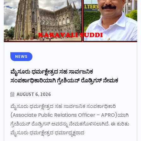
NEWS
ಮೈಸೂರು ಧರ್ಮಕ್ಷೇತ್ರದ ಸಹ ಸಾರ್ವಜನಿಕ
ಸಂಪರ್ಕಾಧಿಕಾರಿಯಾಗಿ ಗ್ರೇಶಿಯನ್ ರೊಡ್ರಿಗಸ್ ನೇಮಕ
AUGUST 6, 2026
ಮೈಸೂರು ಧರ್ಮಕ್ಷೇತ್ರದ ಸಹ ಸಾರ್ವಜನಿಕ ಸಂಪರ್ಕಾಧಿಕಾರಿ
(Associate Public Relations Officer – APRO)ಯಾಗಿ
ಗ್ರೇಶಿಯನ್ ರೊಡ್ರಿಗಸ್ ಅವರನ್ನು ನೇಮಕಗೊಳಿಸಲಾಗಿದೆ. ಈ ಕುರಿತು
ಮೈಸೂರು ಧರ್ಮಕ್ಷೇತ್ರದ ಧರ್ಮಾಧ್ಯಕ್ಷರಾದ