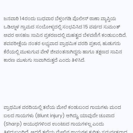
ಜನವಾರಿ 14ರಂದು ಬುಧವಾರ ಬೆಳ್ತಂಗಡಿ ಪೊಲೀಸ್ ಠಾಣಾ ವ್ಯಾಪ್ತಿಯ
ಒಡಿಲ್ನಾಳ ಗ್ರಾಮದ ಸಂಬೋಳ್ಯದಲ್ಲಿ ಸಂಭವಿಸಿದ 15 ವರ್ಷದ ಸುಮಂತ್
ಅವರ ಅಸಹಜ ಸಾವಿನ ಪ್ರಕರಣದಲ್ಲಿ ಮಹತ್ವದ ಬೆಳವಣಿಗೆ ಕಂಡುಬಂದಿದೆ.
ಶವಪರೀಕ್ಷೆಯ ನಂತರ ಲಭ್ಯವಾದ ಪ್ರಾಥಮಿಕ ವರದಿ ಪ್ರಕಾರ, ಹುಡುಗನು
ಕೆರೆಯಲ್ಲಿ ಮುಳುಗುವ ವೇಳೆ ಜೀವಂತನಾಗಿದ್ದನು ಹಾಗೂ ತಕ್ಷಣದ ಸಾವಿನ
ಕಾರಣ ಮುಳುಗು ಸಾವಾಗಿರುತ್ತದೆ ಎಂದು ತಿಳಿಸಿದೆ.
ಪ್ರಾಥಮಿಕ ವರದಿಯಲ್ಲಿ ತಲೆಯ ಮೇಲೆ ಕಂಡುಬಂದ ಗಾಯಗಳು ಮಂದ
ಬಲದ ಗಾಯಗಳು (Blunt injury) ಆಗಿದ್ದು, ಯಾವುದೇ ಚೂಪಾದ
(Sharp) ಆಯುಧಗಳಿಂದ ಉಂಟಾದ ಗಾಯಗಳಲ್ಲ ಎಂದು
ತಿಳಿದುಬಂದಿದೆ. ಆದರೆ ತಲೆಯ ಮೇಲಿನ ಗಾಯಗಳ ಕುರಿತು ಸಮರ್ಪಕವಾದ